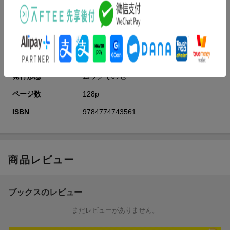
発売日
2024年02月21日
レーベル
コスミックムック
出版社
コスミック出版
発行形態
ムックその他
ページ数
128p
ISBN
9784774743561
商品レビュー
ブックスのレビュー
まだレビューがありません。