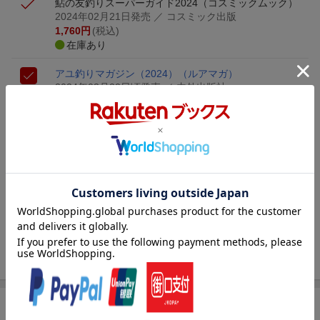
鮎の友釣りスーパーガイド2024
（コスミックムック）
2024年02月21日発売
／ コスミック出版
1,760
円
(税込)
在庫あり
アユ釣りマガジン（2024）
（ルアマガ）
2024年03月22日頃発売
／ 内外出版社
1,799
円
(税込)
在庫あり
鮎釣り（2024）
（別冊つり人）
2024年03月29日頃発売
／ つり人社
2,200
円
(税込)
在庫あり
5,759
円
合計
（税込）
3点とも買い物かごに入れる
商品情報