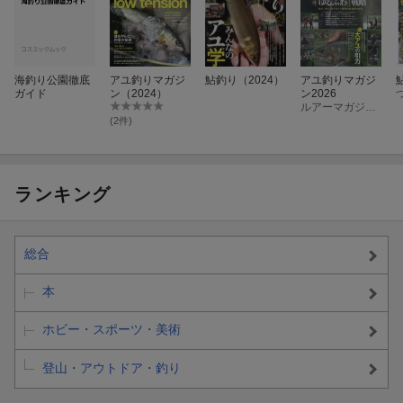
海釣り公園徹底
アユ釣りマガジ
鮎釣り（2024）
アユ釣りマガジ
ガイド
ン（2024）
ン2026
ルアーマガジン編集部
(2件)
ランキング
総合
本
ホビー・スポーツ・美術
登山・アウトドア・釣り