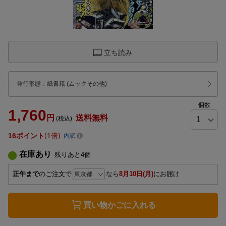
立ち読み
発行形態
：
紙書籍
(ムックその他)
個数
1,760
円
送料無料
(税込)
16
ポイント
1倍
内訳
在庫あり
残りあと
4
個
正午まで
のご注文で
なら
8月10日(月)
にお届け
買い物かごに入れる