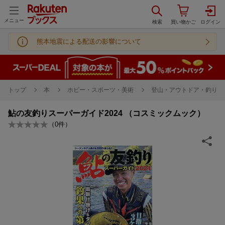
メニュー
熊本地震による配送の影響について
トップ
本
ホビー・スポーツ・美術
登山・アウトドア・釣り
鮎の友釣りスーパーガイド2024 （コスミックムック）
（
0
件）