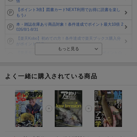
倍
【ポイント3倍】図書カードNEXT利用でお得に読書を楽し
もう♪
本・雑誌在庫あり商品対象！条件達成でポイント最大10倍 2
026/8/1-8/31
【楽天Kobo】初めての方！条件達成で楽天ブックス購入分
がポイント20倍
【楽天モバイルご利用者限定】条件達成で100万ポイント山
分け！
【Rakuten Fashion×楽天ブックス】条件達成で10万ポイン
ト山分け
よく一緒に購入されている商品
【スタンプカード】楽天ポイントもらえる＆抽選で豪華景品
が当たる！
エントリー＆3,000円以上購入で無料データSIM（3GB/月プ
ラン）が当たる！
楽天モバイル紹介キャンペーンの拡散で300円OFFクーポン
進呈