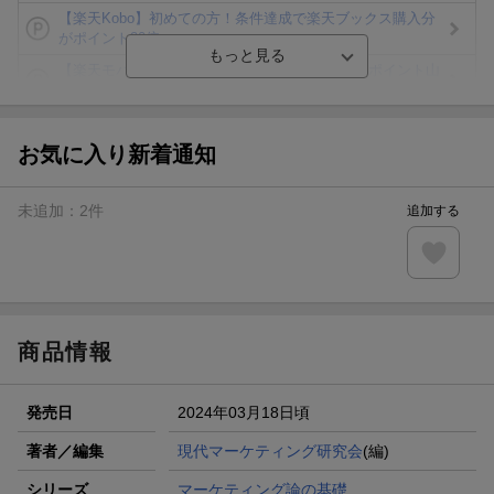
【楽天Kobo】初めての方！条件達成で楽天ブックス購入分
がポイント20倍
【楽天モバイルご利用者限定】条件達成で100万ポイント山
分け！
【Rakuten Fashion×楽天ブックス】条件達成で10万ポイン
ト山分け
お気に入り新着通知
【スタンプカード】楽天ポイントもらえる＆抽選で豪華景品
が当たる！
未追加：
2
件
追加する
エントリー＆3,000円以上購入で無料データSIM（3GB/月プ
ラン）が当たる！
楽天モバイル紹介キャンペーンの拡散で300円OFFクーポン
進呈
商品情報
発売日
2024年03月18日頃
著者／編集
現代マーケティング研究会
(編)
シリーズ
マーケティング論の基礎