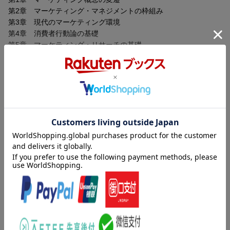
第2章 マーケティング・マネジメントの枠組み
第3章 現代のマーケティング環境
第4章 消費者行動論の基礎
第5章 マーケティング・リサーチの基礎
第6章 製品戦略の基礎
第7章 価格戦略の基礎
第8章 プロモーション戦略の基礎
第9章 チャネルの戦略の基礎
第10章 ダイレクト・マーケティングの基礎
内容紹介（「BOOK」データベースより）
第11章 デジタル・マーケティングの基礎
第12章 キャラクター・マーケティングの基礎
基礎理論から新しいマーケティングの考え方まで、重要テーマを
第13章 サービス・マーケティングの基礎
コンパクトに解説した学習テキストの決定版！
第14章 グローバル・マーケティングの基礎
第15章 これからのマーケティング
目次（「BOOK」データベースより）
序章 マーケテいング発想の重要性／第１章 マーケティング概
念の変遷／第２章 マーケティング・マネジメントの枠組み／第
３章 現代のマーケティング環境／第４章 消費者行動論の基礎
／第５章 マーケティング・リサーチの基礎／第６章 製品戦略