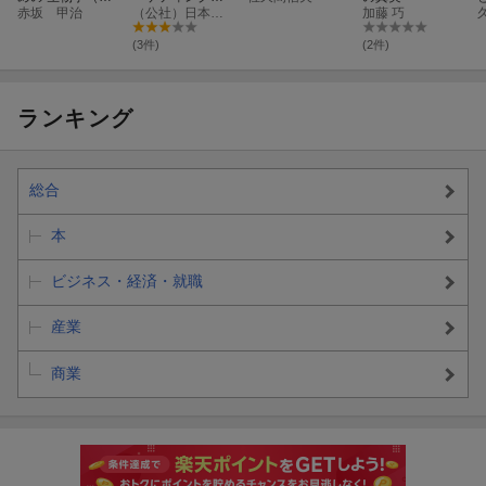
訂版）
赤坂 甲治
（第2版）
（公社）日本マーケティング協会
加藤 巧
(3件)
(2件)
ランキング
総合
本
ビジネス・経済・就職
産業
商業