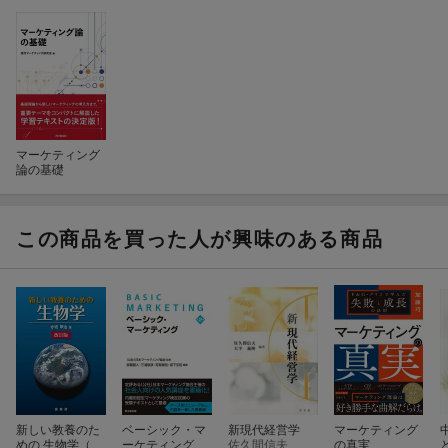
マーケティング
論の基礎
この商品を買った人が興味のある商品
新しい教養のた
ベーシック・マ
新現代経営学
マーケティング
めの 生物学（改
ーケティング
佐久間信夫
の真実