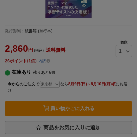
発行形態
：
紙書籍
(単行本)
個数
2,860
円
送料無料
(税込)
26
ポイント
1倍
内訳
在庫あり
残りあと
6
個
今から
のご注文で
なら
8月9日(日)～8月10日(月)頃
にお届
け
買い物かごに入れる
商品をお気に入りに追加