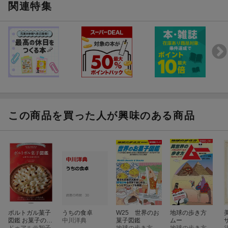
関連特集
この商品を買った人が興味のある商品
ポルトガル菓子
うちの食卓
W25 世界のお
地球の歩き方
図鑑 お菓子の由
中川洋典
菓子図鑑
ムー
来と作り方
ドゥアルテ智子
地球の歩き方編集室
地球の歩き方編集室