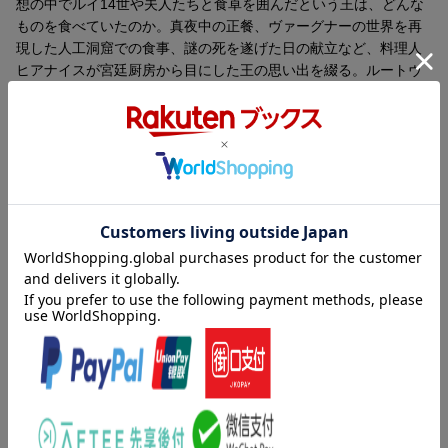
想の中でルイ14世や夫人たちと食卓を囲んだという王は、どんな
ものを食べていたのか。真夜中の正餐、ヴァーグナーの世界を再
現した人工洞窟での食事、謎の死を遂げた日の献立など、料理人
ヒアナイスが宮廷厨房から目にした王の思い出を綴る。ルートヴ
ィヒ2世の死後勤務したドイツ皇帝ヴィルヘルム2世の宮廷厨房に
ついての記録もあり。
ヒアナイスの回顧録に加え、ルートヴィヒ2世の建てた各城の食卓
や宮廷料理に使われた食材、王の愛したワインなどについてのコ
ラムも満載。実際の献立表の写真とメニュー内容も掲載する。
宮廷入り、＜コラム1 宮廷組織と王室御用達＞、王、宮廷厨房、
＜コラム2 宮廷厨房で使われた食材＞、オルゴール、山への小旅
行、＜コラム3 シャッヘン山のトルコ風宮殿の食卓＞、リンダー
内容紹介（「BOOK」データベースより）
ホーフ城、＜コラム4 「詩的逃避地」リンダーホーフ城の食卓
＞、王の好物、＜コラム5 ルートヴィヒ二世の愛したワイン＞、
バイエルンのメルヘン王は何を食べていたのか。ノイシュヴァン
ホーエンシュヴァンガウ城とノイシュヴァンシュタイン城、＜コ
シュタイン城をはじめ壮麗な城を築いた王の食生活とは。真夜中
ラム6 父なる城ホーエンシュヴァンガウ城の食卓＞、＜コラム7
の正餐、ヴァーグナーの世界を再現した人工洞窟での食事、謎の
快適な逃避地としてのノイシュヴァンシュタイン城＞、ヘレン
死を遂げた日の献立など、料理人ヒアナイスが宮廷厨房から目に
キームゼー城にて、＜コラム8 「栄誉の神殿」ヘレンキームゼー
したルートヴィヒ２世の思い出を綴る。
城の食卓＞、フェルンシュタインにて、＜コラム9 ヘヒテンクラ
ウトとイチジクコーヒー＞、国家委員会、深刻な事態、ご病気の
目次（「BOOK」データベースより）
オットー王の金の器、1886年6月13日、＜コラム10 最後の晩餐