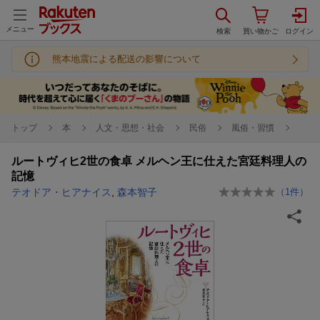
メニュー
熊本地震による配送の影響について
トップ
本
人文・思想・社会
民俗
風俗・習慣
ルートヴィヒ2世の食卓 メルヘン王に仕えた宮廷料理人の
記憶
テオドア・ヒアナイス
,
森本智子
（
1
件）