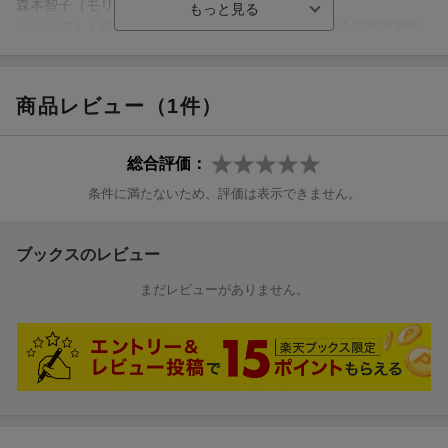
森本智子（モリモトトモコ）
ドイツで１１年間生活。帰国後、ドイツ農産物振興会日本事務所
に勤務。２０１０年に独立し、現在にいたるまでドイツの食品・
食文化を普及するための活動に従事。２０１１年にはドイツ、ド
ゥーメンスアカデミーにて日本人初のビアソムリエ資格を取得
商品レビュー（1件）
（本データはこの書籍が刊行された当時に掲載されていたもので
す）
総合評価：
条件に満たないため、評価は表示できません。
ブックスのレビュー
まだレビューがありません。