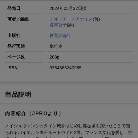
発売日
2024年03月22日頃
著者／編集
テオドア・ヒアナイス
(著) ,
森本智子
(訳)
出版社
教育評論社
発行形態
単行本
ページ数
208p
ISBN
9784866240985
商品説明
内容紹介（JPROより）
ノイシュヴァンシュタイン城をはじめ壮麗な城を築いたことで知
られるバイエルン国王ルートヴィヒ2世。フランス文化を愛し、空