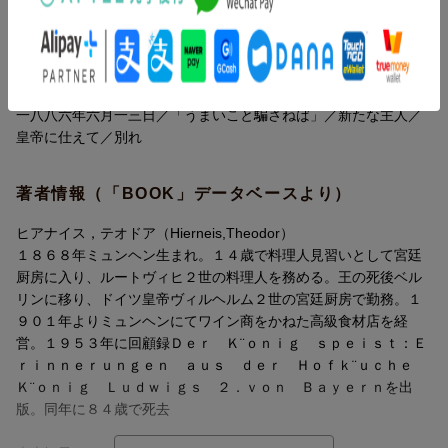
の地ベルク城の食卓＞、「うまいこと騙さねば」、新たな主人、
宮廷入り／王／宮廷厨房／オルゴール／山への小旅行／リンダー
皇帝に仕えて、＜コラムⅪ プロイセンの宮廷厨房＞、別れ、
ホーフ城／王の好物／ホーエンシュヴァンガウ城とノイシュヴァ
【附録：ある日のメニュー】
ンシュタイン城／ヘレンキームゼー城にて／フェルンシュタイン
にて／国家委員会／深刻な事態／ご病気のオットー王の金の器／
一八八六年六月一三日／「うまいこと騙さねば」／新たな主人／
皇帝に仕えて／別れ
著者情報（「BOOK」データベースより）
ヒアナイス，テオドア（Hierneis,Theodor）
１８６８年ミュンヘン生まれ。１４歳で料理人見習いとして宮廷
厨房に入り、ルートヴィヒ２世の料理人を務める。王の死後ベル
リンに移り、ドイツ皇帝ヴィルヘルム２世の宮廷厨房で勤務。１
９０１年よりミュンヘンにてワイン商をかねた高級食材店を経
営。１９５３年に回顧録Ｄｅｒ Ｋ¨ｏｎｉｇ ｓｐｅｉｓｔ：Ｅ
ｒｉｎｎｅｒｕｎｇｅｎ ａｕｓ ｄｅｒ Ｈｏｆｋ¨ｕｃｈｅ
Ｋ¨ｏｎｉｇ Ｌｕｄｗｉｇｓ ２．ｖｏｎ Ｂａｙｅｒｎを出
版。同年に８４歳で死去