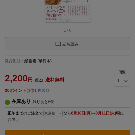
1
/
6
立ち読み
発行形態
：
紙書籍
(単行本)
個数
2,200
円
送料無料
(税込)
20
ポイント
1倍
内訳
在庫あり
残りあと
6
個
正午まで
のご注文で
なら
8月10日(月)～8月11日(火)頃
に
お届け