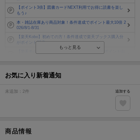
【ポイント3倍】図書カードNEXT利用でお得に読書を楽し
もう♪
本・雑誌在庫あり商品対象！条件達成でポイント最大10倍 2
026/8/1-8/31
【楽天Kobo】初めての方！条件達成で楽天ブックス購入分
がポイント20倍
【楽天モバイルご利用者限定】条件達成で100万ポイント山
分け！
【Rakuten Fashion×楽天ブックス】条件達成で10万ポイン
ト山分け
お気に入り新着通知
【スタンプカード】楽天ポイントもらえる＆抽選で豪華景品
が当たる！
未追加：
2
件
追加する
エントリー＆3,000円以上購入で無料データSIM（3GB/月プ
ラン）が当たる！
楽天モバイル紹介キャンペーンの拡散で300円OFFクーポン
進呈
商品情報