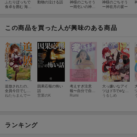
ふたりぼっちで
動物の泣ける話
神様のごちそう
神様のごちそう
食卓を囲む 海の
ー雨乞いの神饌
ー神在月の宴ー
見える古民家暮
（しんせん）-
らし
この商品を買った人が興味のある商品
追放されたの、
因果応報の怖い
考えすぎ注意
大っ嫌いなアイ
全員今日でし
話
報〜自分で自分
ツはドSでαな御
た。〜相席から
ねたらまんでー
営業のK
をアゲる大作
Rumi
曹司 下
うるしめ
始まった仮パー
戦〜
ティーが噛み合
いすぎて、復帰
要請はお断りし
ます〜
ランキング