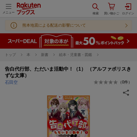
メニュー
熊本地震による配送の影響について
トップ
本
新書
絵本・児童書・図鑑
告白代行部、ただいま活動中！（1） （アルファポリスき
ずな文庫）
石田空
（
0
件）