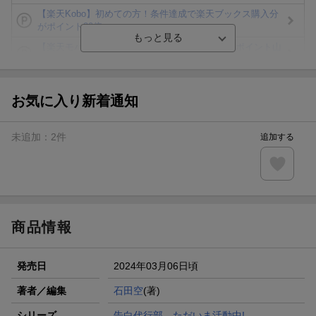
【楽天Kobo】初めての方！条件達成で楽天ブックス購入分
がポイント20倍
【楽天モバイルご利用者限定】条件達成で100万ポイント山
分け！
【Rakuten Fashion×楽天ブックス】条件達成で10万ポイン
ト山分け
お気に入り新着通知
【スタンプカード】楽天ポイントもらえる＆抽選で豪華景品
が当たる！
未追加：
2
件
追加する
楽天モバイル紹介キャンペーンの拡散で300円OFFクーポン
進呈
条件達成で楽天限定・宝塚歌劇 宙組貸切公演ペアチケット
が当たる
商品情報
発売日
2024年03月06日頃
著者／編集
石田空
(著)
シリーズ
告白代行部、ただいま活動中!