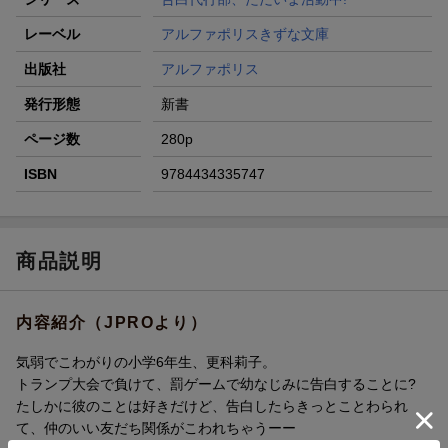
レーベル
アルファポリスきずな文庫
出版社
アルファポリス
発行形態
新書
ページ数
280p
ISBN
9784434335747
商品説明
内容紹介（JPROより）
気弱でこわがりの小学6年生、更科莉子。
トランプ大会で負けて、罰ゲームで幼なじみに告白することに?
たしかに彼のことは好きだけど、告白したらきっとことわられ
て、仲のいい友だち関係がこわれちゃうーー