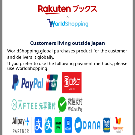
困った莉子は、中庭で用務員さんから告白代行部を紹介される。
言われるがままにたどりついたのは、地下にある謎の部室。
そこにいたのは、個性ゆたかな女の子たちでーー？
みんなの恋を後押しする、告白代行部の活動スタートです！
内容紹介（「BOOK」データベースより）
気弱でこわがりの小学６年生、更科莉子。トランプ大会で負け
て、罰ゲームで幼なじみに告白することに！？たしかに彼のこと
は好きだけど、告白したらきっとことわられて、仲のいい友だち
関係がこわれちゃうー困った莉子は、中庭で用務員さんから告白
代行部を紹介される。言われるがままにたどりついたのは、地下
にある謎の部室。そこにいたのは、個性ゆたかな女の子たちで
ー？みんなの恋を後押しする、告白代行部の活動スタートです！
小学中級から。
著者情報（「BOOK」データベースより）
石田空（イシダソラ）
大阪府出身。２０１７年『サヨナラ坂の美容院』（マイナビ出