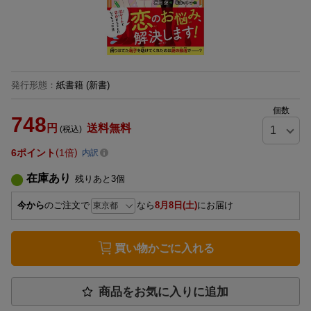
発行形態
：
紙書籍
(新書)
個数
748
円
送料無料
(税込)
6
ポイント
1倍
内訳
在庫あり
残りあと
3
個
今から
のご注文で
なら
8月8日(土)
にお届け
買い物かごに入れる
商品をお気に入りに追加