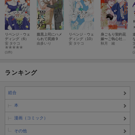
リベンジ・ウェ
腹黒上司にハメ
リベンジ・ウェ
身ごもり契約花
ディング（6）
られて罠婚 9
ディング（10）
嫁〜ご執心社長
安 タケコ
由多いり
安 タケコ
に買われて愛を
秋月 綾
孕みました〜4
(1件)
(
ランキング
総合
本
漫画（コミック）
その他