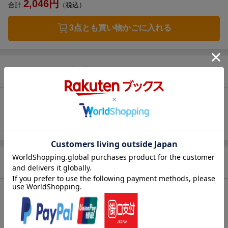
2,046
円
合計
（税込）
3点とも買い物かごに入れる
お気に入り新着通知
未追加：
2
件
追加する
商品情報
発売日
2024年05月16日
著者／編集
雨宮榮子
(著)
シリーズ
偽装結婚のススメ 〜溺愛彼氏とすれちが