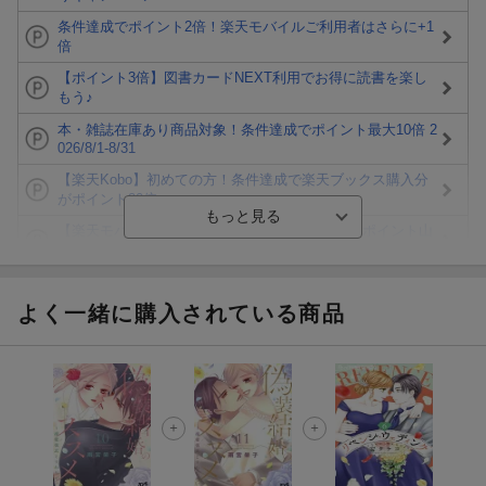
条件達成でポイント2倍！楽天モバイルご利用者はさらに+1
倍
【ポイント3倍】図書カードNEXT利用でお得に読書を楽し
もう♪
本・雑誌在庫あり商品対象！条件達成でポイント最大10倍 2
026/8/1-8/31
【楽天Kobo】初めての方！条件達成で楽天ブックス購入分
がポイント20倍
【楽天モバイルご利用者限定】条件達成で100万ポイント山
分け！
【Rakuten Fashion×楽天ブックス】条件達成で10万ポイン
ト山分け
よく一緒に購入されている商品
【スタンプカード】楽天ポイントもらえる＆抽選で豪華景品
が当たる！
エントリー＆3,000円以上購入で無料データSIM（3GB/月プ
ラン）が当たる！
楽天モバイル紹介キャンペーンの拡散で300円OFFクーポン
進呈