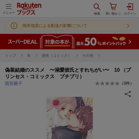
メニュー
熊本地震による配送の影響について
トップ
本
漫画（コミック）
その他
偽装結婚のススメ 〜溺愛彼氏とすれちがい〜 10 （プ
リンセス・コミックス プチプリ）
雨宮榮子
（
0
件）