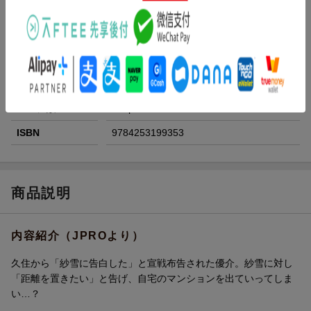
い〜
レーベル
プリンセス・コミックス プチプリ
出版社
秋田書店
発行形態
コミック
ページ数
160p
ISBN
9784253199353
商品説明
内容紹介（JPROより）
久住から「紗雪に告白した」と宣戦布告された優介。紗雪に対し
「距離を置きたい」と告げ、自宅のマンションを出ていってしま
い…？