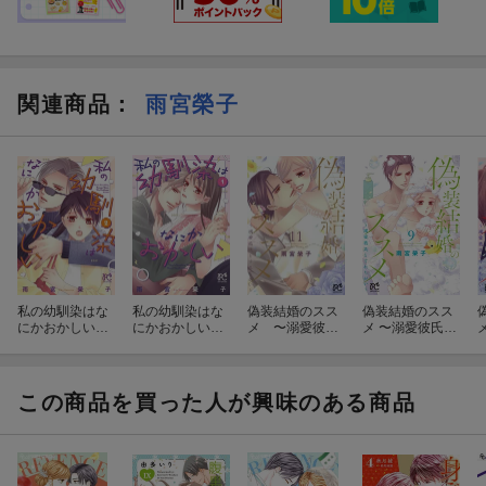
関連商品
：
雨宮榮子
私の幼馴染はな
私の幼馴染はな
偽装結婚のスス
偽装結婚のスス
にかおかしい
にかおかしい
メ 〜溺愛彼氏
メ 〜溺愛彼氏と
2
1
とすれちが
すれちがい〜 9
い〜 11
この商品を買った人が興味のある商品