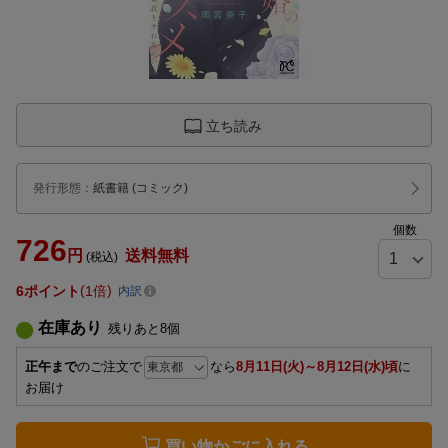
立ち読み
発行形態
：
紙書籍
(コミック)
個数
726
円
送料無料
(税込)
6
ポイント
1倍
内訳
在庫あり
残りあと
8
個
正午まで
のご注文で
なら
8月11日(火)～8月12日(水)頃
に
お届け
買い物かごに入れる