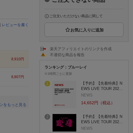
楽天チケット
エンタメニュース
推し楽
ご注文いただけない商品に関して
|
レビューを書く
楽天アフィリエイトのリンクを作成
不適切な商品を報告
8,910
円
ランキング：ブルーレイ
※1時間ごとに更新
8,807
円
【予約】【先着特典】N
1
EWS LIVE TOUR 202…
NEWS
14,652円（税込）
ンをもっと見る
。
【予約】【先着特典】N
2
EWS LIVE TOUR 202…
NEWS