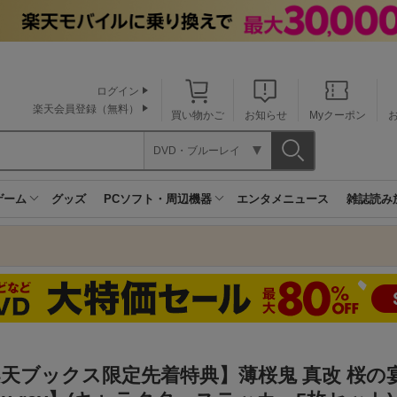
ログイン
楽天会員登録（無料）
買い物かご
お知らせ
Myクーポン
DVD・ブルーレイ
ゲーム
グッズ
PCソフト・周辺機器
エンタメニュース
雑誌読み
天ブックス限定先着特典】薄桜鬼 真改 桜の宴 