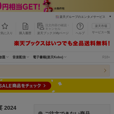
楽天グループのエンタメサービス
本/ゲーム/CD/DVD
注文内容の確認・
楽天市場
キャンセル
楽天ブックス
サービス一覧
お気に入り
購入履歴
楽天ブックスMyページ
ヘルプ
電子書籍
楽天Kobo
雑誌読み放題
楽天マガジン
放題
音楽配信
電子書籍(楽天Kobo)
R18+
音楽配信
楽天ミュージック
動画配信
楽天TV
動画配信ガイド
Rakuten PLAY
無料テレビ
Rチャンネル
2024
チケット
ご注文できない商品