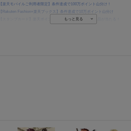
【楽天モバイルご利用者限定】条件達成で100万ポイント山分け！
【Rakuten Fashion×楽天ブックス】条件達成で10万ポイント山分け
【スタンプカード】楽天ポイントもらえる＆抽選で豪華景品が当たる！
Blu-ray・DVDセール・お買い得情報
エントリー＆3,000円以上購入で無料データSIM（3GB/月プラン）が当たる！
楽天モバイル紹介キャンペーンの拡散で300円OFFクーポン進呈
条件達成で楽天限定・宝塚歌劇 宙組貸切公演ペアチケットが当たる
エントリー＆条件達成で『鬼滅の刃』オリジナルきんちゃく袋が当たる！