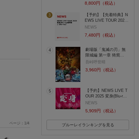
8,800円（税込）
【予約】【先着特典】N
3
EWS LIVE TOUR 202…
NEWS
7,480円（税込）
劇場版「鬼滅の刃」無
4
限城編 第一章 猗窩…
吾峠呼世晴
3,960円（税込）
【予約】NEWS LIVE T
5
OUR 2025 変身(Blu-r…
NEWS
5,909円（税込）
ページ：
1
/
4
ブルーレイランキングを見る