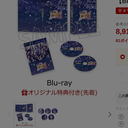
【B
オ
参考小
8,9
81
ポ
この
※エン