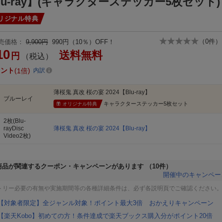
lu-ray】(キャラクターステッカー5枚セット)
リジナル特典
（
0
件）
売価格：
9,900円
990円（10％）OFF！
10
送料無料
円
（税込）
イント
1倍
内訳
薄桜鬼 真改 桜の宴 2024【Blu-ray】
ブルーレイ
キャラクターステッカー5枚セット
オリジナル特典
2枚(Blu-
rayDisc
薄桜鬼 真改 桜の宴 2024【Blu-ray】
Video2枚)
商品が関連するクーポン・キャンペーンがあります
（10件）
開催中のキャンペー
トリー必要の有無や実施期間等の各種詳細条件は、必ず各説明頁でご確認ください
【対象者限定】全ジャンル対象！ポイント最大3倍 おかえりキャンペーン
【楽天Kobo】初めての方！条件達成で楽天ブックス購入分がポイント20倍