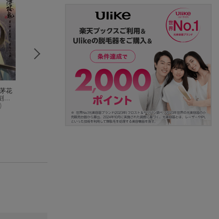
「茅花
薄桜鬼 真改 銀星ノ抄
薄桜鬼 第一章「茅花
劇場版 薄桜鬼Blu-r
刻」
Nintendo Switch
流し、雲隠れの刻」
BOX ＜スペシャ
)
＜初回限定版＞【Blu-
(アニメーション)
ライス版＞【Blu-r
桑島法子
(3件)
ray】
y】