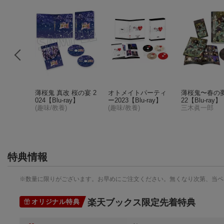
宿学校編ー
薄桜鬼 真改 桜の宴 2
オトメイトパーティ
薄桜鬼〜春の夢
定版)
024【Blu-ray】
ー2023【Blu-ray】
22【Blu-ray】
(趣味/教養)
(趣味/教養)
三木眞一郎
件)
特典情報
※数量に限りがございます。お早めにご注文ください。無くなり次第、当ペ
楽天ブックス限定先着特典
オリジナル特典