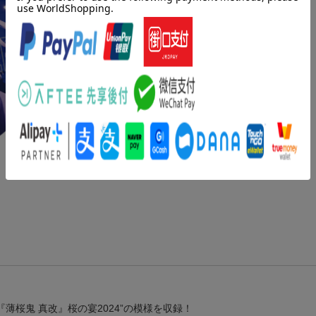
『薄桜鬼 真改』桜の宴2024”の模様を収録！