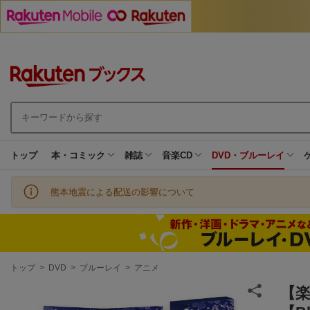
トップ
本・コミック
雑誌
音楽CD
DVD・ブルーレイ
熊本地震による配送の影響について
現
トップ
>
DVD
>
ブルーレイ
>
アニメ
在
地
【楽