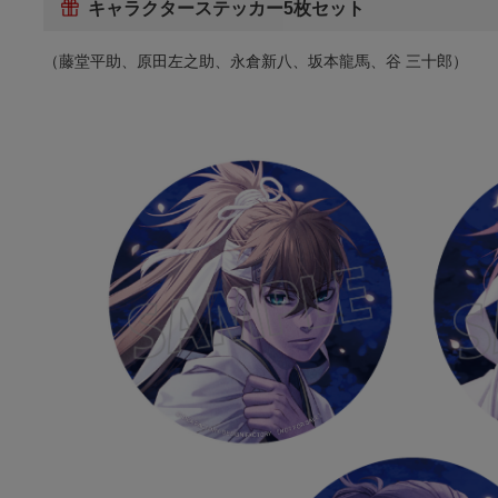
キャラクターステッカー5枚セット
（藤堂平助、原田左之助、永倉新八、坂本龍馬、谷 三十郎）