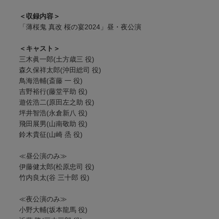
＜収録内容＞
「薄桜鬼 真改 桜の宴2024」昼・夜公演
＜キャスト＞
三木眞一郎(土方歳三 役)
森久保祥太郎(沖田総司 役)
鳥海浩輔(斎藤 一 役)
吉野裕行(藤堂平助 役)
遊佐浩二(原田左之助 役)
坪井智浩(永倉新八 役)
飛田展男(山南敬助 役)
鈴木貴征(山崎 烝 役)
≪昼公演のみ≫
伊藤健太郎(松原忠司 役)
竹内良太(谷 三十郎 役)
≪夜公演のみ≫
小野大輔(坂本龍馬 役)