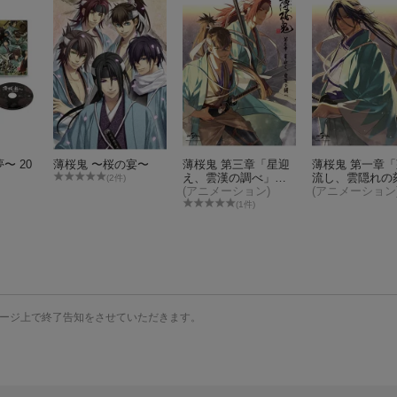
〜 20
薄桜鬼 〜桜の宴〜
薄桜鬼 第三章「星迎
薄桜鬼 第一章
え、雲漢の調べ」＜
流し、雲隠れの
(2件)
初回限定版＞【Blu-ra
(アニメーション)
＜初回限定版＞
(アニメーション
y】
(1件)
ージ上で終了告知をさせていただきます。