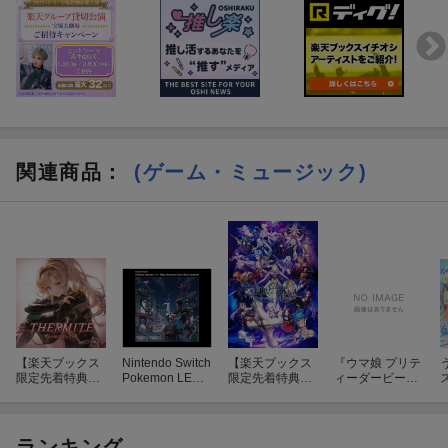
関連商品
：
(ゲーム・ミュージック)
【楽天ブックス
Nintendo Switch
【楽天ブックス
『ウマ娘 プリテ
限定先着特典】
Pokemon LEGE
限定先着特典】
ィーダービー』
THERMITE 〜G
NDS Z-A+M次元
Fate/Grand Ord
WINNING LIVE
E
RANBLUE FANT
ラッシュ スーパ
er Original Soun
35
n
ASY〜 【初回仕
ーミュージッ
dtrack VIII【初回
様限定盤】(アナ
ク・コンプリー
仕様限定盤】(ジ
ランキング