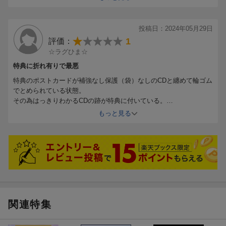
運良くCD表面には傷はありませんでしたが、緩衝材がなかったため
運が悪ければスリーブに凹みが出来ていたかもしれません。
＜追記＞
投稿日：2024年05月29日
レビューから数日後、丁寧に梱包されて特典が届きました。対応し
1
評価：
ていただけたのはありがたいですが、最初からあのような梱包で発
☆ラグひま☆
送して欲しかったです。
対応スピードが良かったため、星を1つ上げさせていただきまし
特典に折れ有りで最悪
た。
特典のポストカードが補強なし保護（袋）なしのCDと纏めて輪ゴム
でとめられている状態。
その為はっきりわかるCDの跡が特典に付いている。
裏からだけでなく表からもわかるほど。
もっと見る
本当に最悪。
星ひとつも付けたくない。
可能なら交換して欲しい。
何のために楽天booksで買ったと思っているのですか？特典のため
ですよ？
その特典を折れ曲げて送ってくるなんて酷すぎます。
関連特集