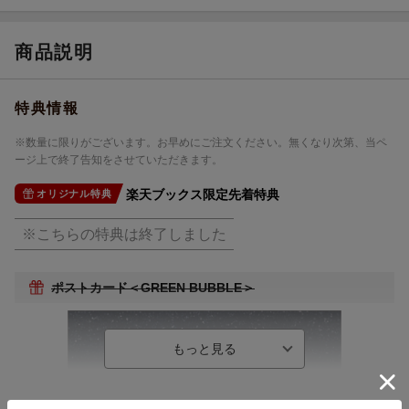
収録時間
29分42秒
品番
LACM-24507
商品説明
洋題
IDOLISH7 UNIT COLLABORATION SONG
S
特典情報
※数量に限りがございます。お早めにご注文ください。無くなり次第、当ペ
ージ上で終了告知をさせていただきます。
楽天ブックス限定先着特典
オリジナル特典
※こちらの特典は終了しました
ポストカード＜GREEN BUBBLE＞