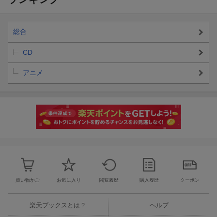
ザージャケット)
ト
ャケットサイ
ズ イラストカ
ード(U-オルガマ
リー))
総合
CD
アニメ
買い物かご
お気に入り
閲覧履歴
購入履歴
クーポン
楽天ブックスとは？
ヘルプ