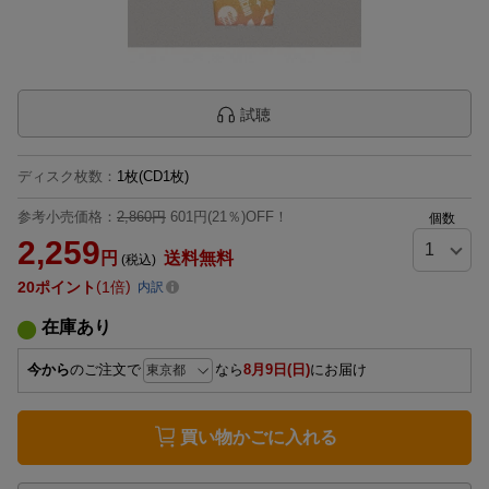
試聴
ディスク枚数
：
1枚(CD1枚)
参考小売価格：
2,860円
601円(21％)OFF！
個数
2,259
円
送料無料
(税込)
20
ポイント
1倍
内訳
在庫あり
今から
のご注文で
なら
8月9日(日)
にお届け
買い物かごに入れる