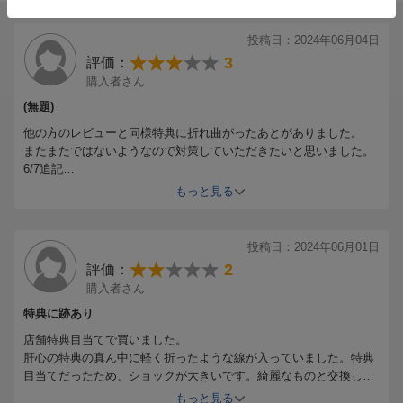
投稿日：2024年06月04日
3
評価：
購入者さん
(無題)
他の方のレビューと同様特典に折れ曲がったあとがありました。
またまたではないようなので対策していただきたいと思いました。
6/7追記
レビュー記入後に、メッセージをいただき、綺麗に梱包していただ
もっと見る
いたポストカードをお送りいただきました。
投稿日：2024年06月01日
2
評価：
購入者さん
特典に跡あり
店舗特典目当てで買いました。
肝心の特典の真ん中に軽く折ったような線が入っていました。特典
目当てだったため、ショックが大きいです。綺麗なものと交換して
欲しいです。
もっと見る