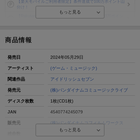
【楽天モバイルご利用者限定】条件達成で100万ポイント山
分け！
【Rakuten Fashion×楽天ブックス】条件達成で10万ポイン
ト山分け
【スタンプカード】楽天ポイントもらえる＆抽選で豪華景品
が当たる！
商品情報
エントリー＆3,000円以上購入で無料データSIM（3GB/月プ
ラン）が当たる！
発売日
2024年05月29日
楽天モバイル紹介キャンペーンの拡散で300円OFFクーポン
進呈
アーティスト
(ゲーム・ミュージック)
条件達成で楽天限定・宝塚歌劇 宙組貸切公演ペアチケット
関連作品
アイドリッシュセブン
が当たる
発売元
(株)バンダイナムコミュージックライブ
ディスク枚数
1枚(CD1枚)
JAN
4540774245079
販売元
(株)バンダイナムコフィルムワークス
総曲数
8(シングル)