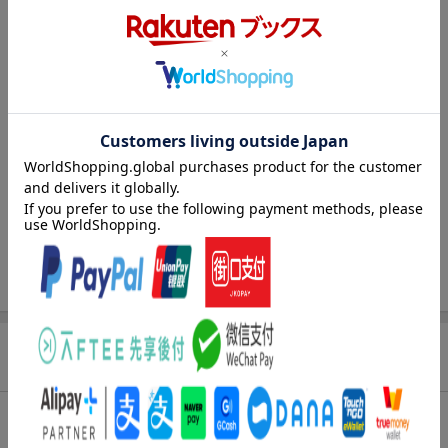
収録曲
曲目タイトル：
[Disc1]
『アイドリッシュセブン Unit Collaboration Songs』／CD
アーティスト：TEA take／Chameleon Chill ほか
曲目タイトル：
1.
Take my rose
[3:37]
2.
Chameleon
[3:31]
3.
Good Good Games
[4:01]
4.
ネバーグリーン
[3:40]
5.
Take my rose (Off Vocal)
[3:37]
6.
Chameleon (Off Vocal)
[3:31]
7.
Good Good Games (Off Vocal)
[4:01]
8.
ネバーグリーン (Off Vocal)
[3:40]
商品レビュー
試聴のしかた
2.00
総合評価：