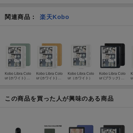
関連商品
：
楽天Kobo
Kobo Libra Colo
Kobo Libra Colo
Kobo Libra Colo
Kobo Libra Colo
K
ur (ホワイト) ベ
ur (ホワイト) ス
ur（ホワイト）
ur (ブラック) ス
u
ーシックスリー
リープカバー
リープカバー
プカバー（ガー
（バターイエロ
（ブラック）セ
デングリーン）
ー）セット
ット
セット
この商品を買った人が興味のある商品