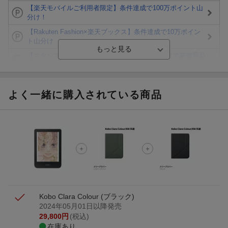
【楽天モバイルご利用者限定】条件達成で100万ポイント山
分け！
【Rakuten Fashion×楽天ブックス】条件達成で10万ポイン
ト山分け
【スタンプカード】楽天ポイントもらえる＆抽選で豪華景品
が当たる！
エントリー＆3,000円以上購入で無料データSIM（3GB/月プ
ラン）が当たる！
よく一緒に購入されている商品
楽天モバイル紹介キャンペーンの拡散で300円OFFクーポン
進呈
条件達成で楽天限定・宝塚歌劇 宙組貸切公演ペアチケット
が当たる
エントリー＆条件達成で『鬼滅の刃』オリジナルきんちゃく
袋が当たる！
Kobo Clara Colour (ブラック)
2024年05月01日以降発売
29,800
円
(税込)
在庫あり