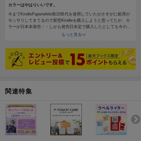
カラーはやはりいいです。
今までKindlePaperwhite第10世代を使用していたがさすがに処理が
モッサリしてきてるので新型Kindleを購入しようと思ってたが、カ
ラーが日本未発売・・しかも発売日未定で購入したとしても今のレ
ートで4万以上するとあって今手に入るカラーで比較的安価なこち
もっと見る
らの商品を購入。ページ移行やカラーの発色具合も総じて満足です
が自炊データ(pdf)を読むと時々フリーズする事と待機時の消費電力
は低いですが(3日間未使用で1%減)4時間使用で25%減と電池減りが
大きいのがが気になります。まぁ自炊作品使ってるからと言われれ
ばそれまでなんですがね・・・
11/29 追記
今更ながら色々やっているうちに拡張子をkobo端末用(kepub.epub)
にしたところフリーズも無く安定したので★5に再評価 Kindleにも
カラー出ましたがブラックフライデーでも3万円するのでこちらで
関連特集
良かったかな。(性能比較してませんが)