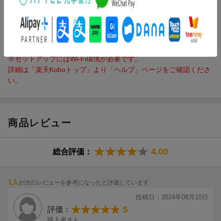
（バターイエロー）セット
30,312円
（税込）
仕様
※セットアップにはWi-Fi環境が必要です。
詳細は「楽天Koboトップ」より「ヘルプ」ページをご確認くださ
い。
商品レビュー
4.00
総合評価：
1人
が次のレビューを参考になったと評価しています
投稿日：2024年08月10日
5
評価：
購入者さん