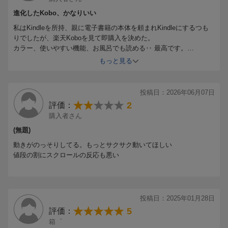
進化したKobo、かなりいい
私はKindleを所持、親に電子書籍の本体を頼まれKindleにするつも
りでしたが、楽天Koboを見て即購入を決めた。
カラー、使いやすい機能、お風呂でも読める‥ 最高です。
私も欲しい！
もっと見る
投稿日：2026年06月07日
2
評価：
購入者さん
(無題)
動きがのっそりしてる。もっとサクサク動いてほしい
値段の割にスクロールの反応も悪い
投稿日：2025年01月28日
5
評価：
箱゜