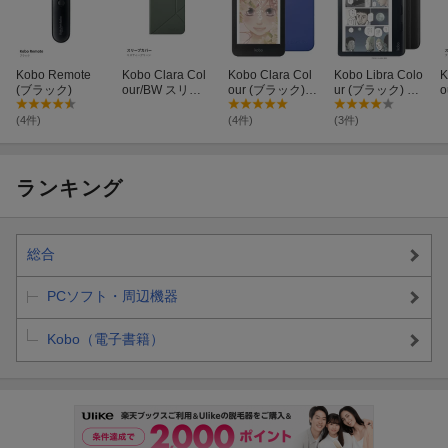
Kobo Remote
Kobo Clara Col
Kobo Clara Col
Kobo Libra Colo
K
(ブラック)
our/BW スリー
our (ブラック)
ur (ブラック) ノ
o
プカバー（ミス
ベーシックスリ
ートブックスリ
ティーグリー
ープカバー（コ
ープカバー（ブ
(4件)
(4件)
(3件)
ン）
バルトブルー）
ラック）セット
セット
ランキング
総合
PCソフト・周辺機器
Kobo（電子書籍）