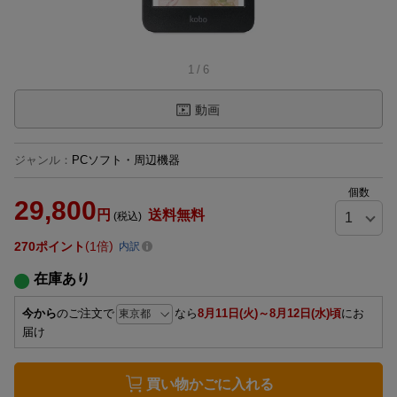
1
/
6
動画
ジャンル
：
PCソフト・周辺機器
個数
29,800
円
送料無料
(税込)
270
ポイント
1倍
内訳
在庫あり
今から
のご注文で
なら
8月11日(火)～8月12日(水)頃
にお
届け
買い物かごに入れる