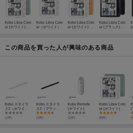
Kobo Libra Colo
Kobo Libra Colo
Kobo Libra Colo
Kobo Libra Colo
K
ur (ホワイト) ベ
ur（ホワイト）
ur (ホワイト) ス
ur (ブラック) ス
o
ーシックスリー
リープカバー
リープカバー
プカバー（ガー
（バターイエロ
（ブラック）セ
デングリーン）
ー）セット
ット
セット
この商品を買った人が興味のある商品
Kobo スタイラ
Kobo スタイラ
Kobo Remote
Kobo Libra Colo
K
ス2（ホワイ
ス2（ブラッ
(ホワイト)
ur (ホワイト) ベ
ト）
ク）
ーシックスリー
プカバー（ガー
(2件)
(3件)
(2件)
(8件)
(
デングリーン）
セット