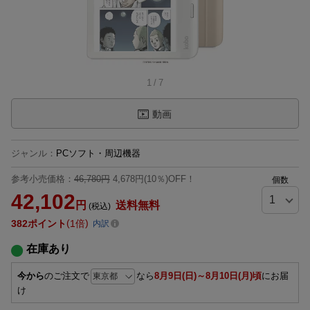
1
/
7
動画
ジャンル
：
PCソフト・周辺機器
参考小売価格：
46,780円
4,678円(10％)OFF！
個数
42,102
円
送料無料
(税込)
382
ポイント
1倍
内訳
在庫あり
今から
のご注文で
なら
8月9日(日)～8月10日(月)頃
にお届
け