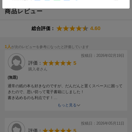
商品レビュー
4.60
総合評価：
1人
が次のレビューを参考になったと評価しています
投稿日：2026年02月19日
5
評価：
購入者さん
(無題)
通常の紙の本も好きなのですが、だんだんと置くスペースに困って
きたので、思い切って電子書籍にしました！
書き込めるのも利点です！
何よりもスマホから離れて、読書に集中できるのが個人的にとても
もっと見る
良かったです。
どこでも活用できて、今や出かける時の必需品です。
投稿日：2026年05月11日
5
評価：