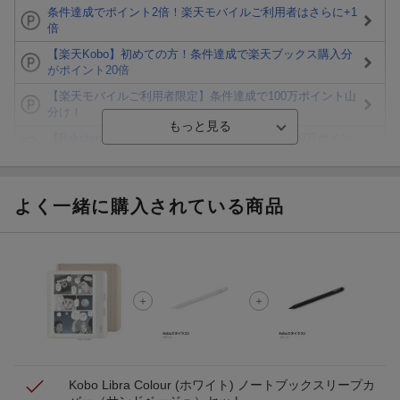
条件達成でポイント2倍！楽天モバイルご利用者はさらに+1
倍
【楽天Kobo】初めての方！条件達成で楽天ブックス購入分
がポイント20倍
【楽天モバイルご利用者限定】条件達成で100万ポイント山
分け！
【Rakuten Fashion×楽天ブックス】条件達成で10万ポイン
ト山分け
【スタンプカード】楽天ポイントもらえる＆抽選で豪華景品
が当たる！
よく一緒に購入されている商品
エントリー＆3,000円以上購入で無料データSIM（3GB/月プ
ラン）が当たる！
楽天モバイル紹介キャンペーンの拡散で300円OFFクーポン
進呈
条件達成で楽天限定・宝塚歌劇 宙組貸切公演ペアチケット
が当たる
Kobo Libra Colour (ホワイト) ノートブックスリープカ