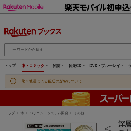
トップ
本・コミック
雑誌
音楽CD
DVD・ブルーレイ
熊本地震による配送の影響について
現
トップ
>
本
>
パソコン・システム開発
>
その他
在
地
深層