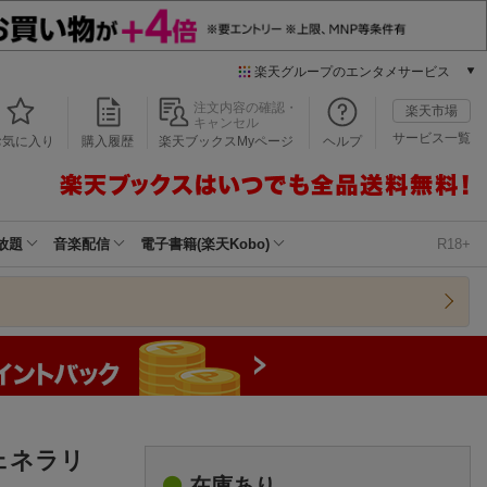
楽天グループのエンタメサービス
本/ゲーム/CD/DVD
注文内容の確認・
楽天市場
キャンセル
楽天ブックス
サービス一覧
お気に入り
購入履歴
楽天ブックスMyページ
ヘルプ
電子書籍
楽天Kobo
雑誌読み放題
楽天マガジン
放題
音楽配信
電子書籍(楽天Kobo)
R18+
音楽配信
楽天ミュージック
動画配信
楽天TV
動画配信ガイド
Rakuten PLAY
無料テレビ
Rチャンネル
ェネラリ
チケット
在庫あり