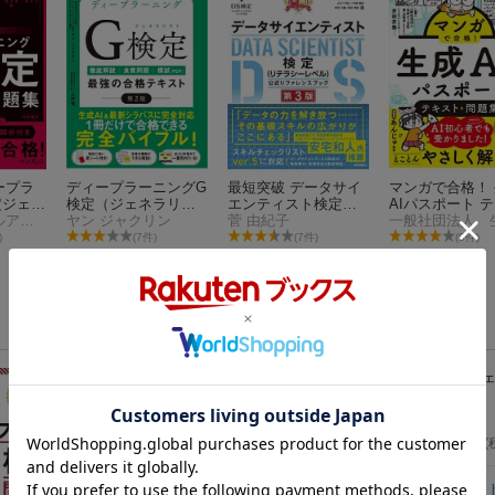
ープラ
ディープラーニングG
最短突破 データサイ
マンガで合格！
定ジェネ
検定（ジェネラリス
エンティスト検定
AIパスポート 
 第3版
株式会社スキルアップNeXt 小縣 信也
ト）最強の合格テキ
ヤン ジャクリン
（リテラシーレベ
菅 由紀子
ト＆問題集
スト［第2版］
ル）公式リファレン
)
(7件)
(7件)
(9件)
スブック 第3版
深層学習教科書 ディープラーニング G検定（ジ
式テキスト 第3版
（EXAMPRESS）
一般社団法人日本ディープラーニング協会
2024年05月27日頃発売
／ 翔泳社
3,080
円
(
徹底攻略ディープラーニングG検定ジェネラリスト