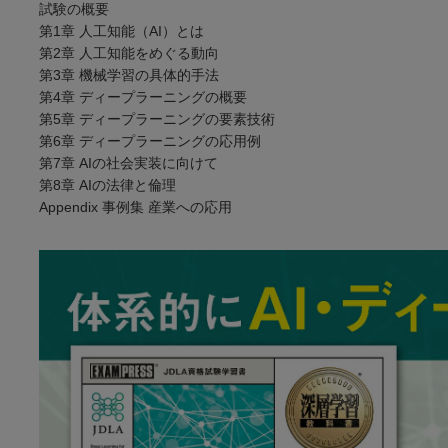
試験の概要
第1章 人工知能（AI）とは
第2章 人工知能をめぐる動向
第3章 機械学習の具体的手法
第4章 ディープラーニングの概要
第5章 ディープラーニングの要素技術
第6章 ディープラーニングの応用例
第7章 AIの社会実装に向けて
第8章 AIの法律と倫理
Appendix 事例集 産業への応用