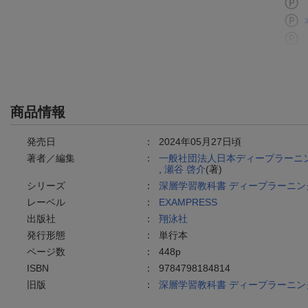
商品情報
発売日
：
2024年05月27日頃
著者／編集
：
一般社団法人日本ディープラーニ
,
瀬谷 啓介
(著)
シリーズ
：
深層学習教科書 ディープラーニン
レーベル
：
EXAMPRESS
出版社
：
翔泳社
発行形態
：
単行本
ページ数
：
448p
ISBN
：
9784798184814
旧版
：
深層学習教科書 ディープラーニン