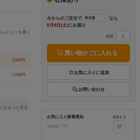
楽天チケット
エンタメニュース
推し楽
今から
のご注文で
なら
8月8日(土)
にお届け
|
レビューを書く
個数
買い物かごに入れる
3,080
円
1,540
円
お問い合わせ
ンをもっと見る
。
お気に入り新着通知
追加する
未追加：
7
件