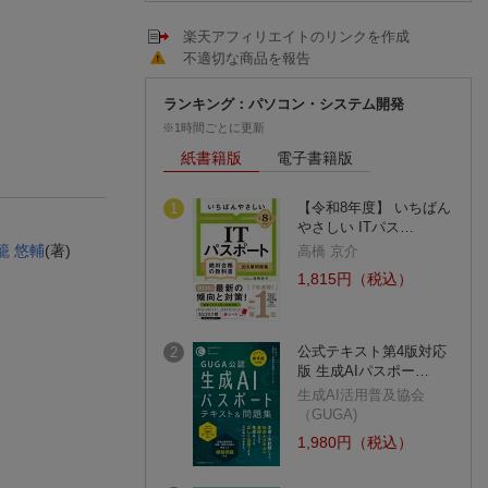
楽天アフィリエイトのリンクを作成
不適切な商品を報告
ランキング：パソコン・システム開発
※1時間ごとに更新
紙書籍版
電子書籍版
【令和8年度】 いちばん
1
やさしい ITパス…
籠 悠輔
(著)
高橋 京介
1,815円（税込）
公式テキスト第4版対応
2
版 生成AIパスポー…
生成AI活用普及協会
（GUGA)
1,980円（税込）