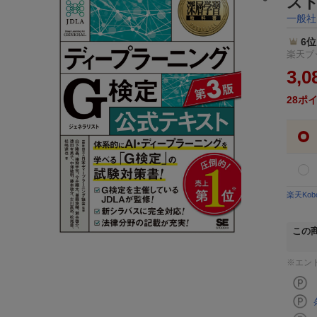
スト
一般社
6位
楽天ブッ
3,0
28
ポ
楽天Ko
この
※エン