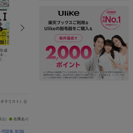
 生成
ディープラーニングG
スッキリわかる デ
公式テキスト第4
テキス
検定（ジェネラリス
ィープラーニングG検
応版 生成AIパス
一般社団法人 生成AI活用普及協会（GUGA）
ト）最強の合格問題
ヤン ジャクリン
定（ジェネラリス
株式会社クロノス／著
ト テキスト＆問
生成
集［第2版］
ト） テキスト＆問
(2件)
(16件)
題演習 第3版
ェネラリスト）公
在庫あり
税込)
問題集 第3版