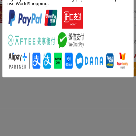
株式会社スキルアップNeXt 小縣 信也
2024年09月25日頃発売
／ インプレス
2,750
円
(
最短突破 ディープラーニングG検定（ジェネラリ
集 第2版
株式会社AVILEN 高橋 光太郎
2022年08月25日頃発売
／ 技術評論社
2,728
円
(
8,
合計
3点とも買い物