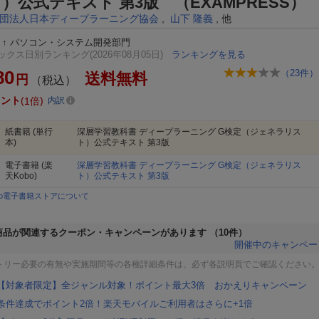
）公式テキスト 第3版 （EXAMPRESS）
団法人日本ディープラーニング協会
,
山下 隆義
, 他
↑
パソコン・システム開発部門
クス日別ランキング(2026年08月05日)
ランキングを見る
80
（
23
件）
送料無料
円
（税込）
イント
1倍
内訳
紙書籍
(単行
深層学習教科書 ディープラーニング G検定（ジェネラリス
本)
ト）公式テキスト 第3版
電子書籍
(楽
深層学習教科書 ディープラーニング G検定（ジェネラリス
天Kobo)
ト）公式テキスト 第3版
bo電子書籍ストアについて
商品が関連するクーポン・キャンペーンがあります
（10件）
開催中のキャンペー
トリー必要の有無や実施期間等の各種詳細条件は、必ず各説明頁でご確認ください
【対象者限定】全ジャンル対象！ポイント最大3倍 おかえりキャンペーン
条件達成でポイント2倍！楽天モバイルご利用者はさらに+1倍