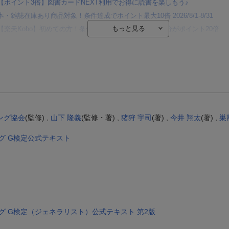
【ポイント3倍】図書カードNEXT利用でお得に読書を楽しもう♪
本・雑誌在庫あり商品対象！条件達成でポイント最大10倍 2026/8/1-8/31
【楽天Kobo】初めての方！条件達成で楽天ブックス購入分がポイント20倍
【楽天モバイルご利用者限定】条件達成で100万ポイント山分け！
【Rakuten Fashion×楽天ブックス】条件達成で10万ポイント山分け
【スタンプカード】楽天ポイントもらえる＆抽選で豪華景品が当たる！
楽天モバイル紹介キャンペーンの拡散で300円OFFクーポン進呈
条件達成で楽天限定・宝塚歌劇 宙組貸切公演ペアチケットが当たる
ング協会
(監修) ,
山下 隆義
(監修・著) ,
猪狩 宇司
(著) ,
今井 翔太
(著) ,
巣
グ G検定公式テキスト
グ G検定（ジェネラリスト）公式テキスト 第2版