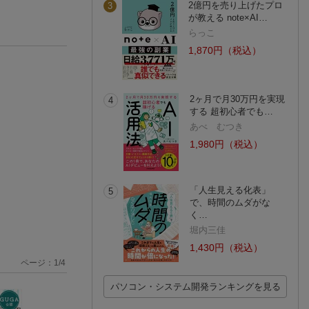
2億円を売り上げたプロ
3
が教える note×AI…
らっこ
1,870円（税込）
2ヶ月で月30万円を実現
4
する 超初心者でも…
あべ むつき
1,980円（税込）
「人生見える化表」
5
で、時間のムダがな
く…
堀内三佳
1,430円（税込）
ページ：
1
/
4
パソコン・システム開発ランキングを見る