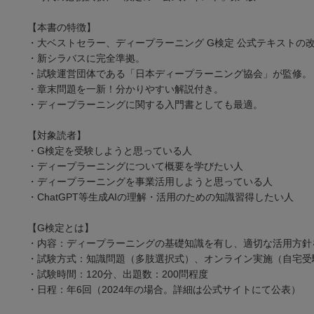
【本書の特徴】
・大ベストセラー、ディープラーニング G検定 公式テキストの
・新シラバスに完全準拠。
・試験運営団体である「日本ディープラーニング協会」が監修。
・章末問題を一新！分かりやすい解説付き。
・ディープラーニングに関する入門書としても最適。
【対象読者】
・G検定を受験しようと思っている人
・ディープラーニングについて概要を学びたい人
・ディープラーニングを事業活用しようと思っている人
・ChatGPT等生成AIの理解・活用のための知識習得したい人
【G検定とは】
・内容：ディープラーニングの基礎知識を有し、適切な活用方針
・試験方式：知識問題（多肢選択式）、オンライン実施（自宅受
・試験時間：120分、出題数：200問程度
・日程：年6回（2024年の場合。詳細は公式サイトにて公表）