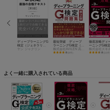
書 ディ
ディープラーニングG
最短突破 ディープ
徹底攻略ディ
グ E資
検定（ジェネラリス
ラーニングG検定（ジ
ーニングG検
ニア）精
ト）最強の合格テキ
ヤン ジャクリン
ェネラリスト） 問題
株式会社AVILEN 高橋 光太郎
ラリスト問題集
スト［第3版］
集 第2版
件)
(8件)
(10件
よく一緒に購入されている商品