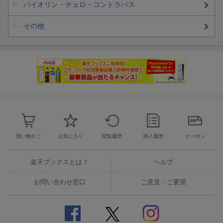
バイオリン・チェロ・コントラバス
[14] パート・オブ・ユア・ワールド
『リトル・マーメイド』より
その他
編成: チェロ/ピアノ
グレード: 中級
[15] アンダー・ザ・シー
『リトル・マーメイド』より
編成: チェロ/ピアノ
グレード: 中級
[16] レット・イット・ゴー〜ありのままで〜
『アナと雪の女王』より
買い物かご
お気に入り
閲覧履歴
購入履歴
クーポン
編成: チェロ/ピアノ
グレード: 中級
楽天ブックスとは？
ヘルプ
お問い合わせ窓口
ご意見・ご要望