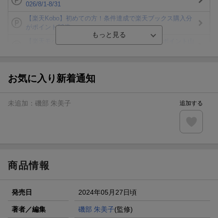
026/8/1-8/31
【楽天Kobo】初めての方！条件達成で楽天ブックス購入分
がポイント20倍
【楽天モバイルご利用者限定】条件達成で100万ポイント山
分け！
【Rakuten Fashion×楽天ブックス】条件達成で10万ポイン
ト山分け
お気に入り新着通知
【スタンプカード】楽天ポイントもらえる＆抽選で豪華景品
が当たる！
未追加：
磯部 朱美子
追加する
エントリー＆3,000円以上購入で無料データSIM（3GB/月プ
ラン）が当たる！
楽天モバイル紹介キャンペーンの拡散で300円OFFクーポン
進呈
商品情報
発売日
2024年05月27日頃
著者／編集
磯部 朱美子
(監修)