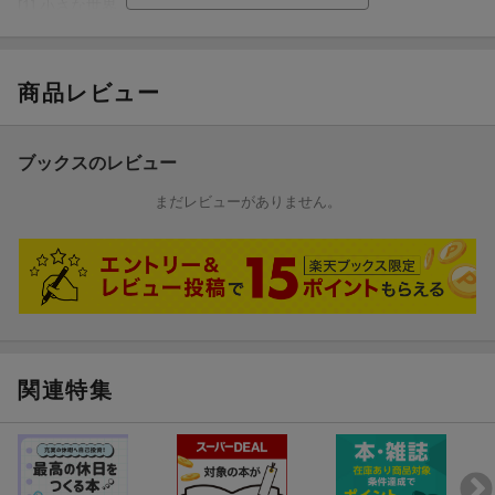
編成: チェロ/ピアノ
[1] 小さな世界
難易度: 中級
編成: チェロ/ピアノ
[3] ハイ・ホー
グレード: 中級
『白雪姫』より
商品レビュー
編成: チェロ/ピアノ
[2] いつか王子様が
難易度: 中級
編成: チェロ/ピアノ
[4] 星に願いを
グレード: 中級
ブックスのレビュー
『ピノキオ』より
編成: チェロ/ピアノ
[3] ハイ・ホー
まだレビューがありません。
難易度: 中級
『白雪姫』より
[5] ミッキーマウス・マーチ
編成: チェロ/ピアノ
編成: チェロ/ピアノ
グレード: 中級
難易度: 中級
[6] ビビディ・バビディ・ブー
[4] 星に願いを
『シンデレラ』より
『ピノキオ』より
編成: チェロ/ピアノ
編成: チェロ/ピアノ
関連特集
難易度: 中級
グレード: 中級
[7] 夢はひそかに
『シンデレラ』より
[5] ミッキーマウス・マーチ
編成: チェロ/ピアノ
編成: チェロ/ピアノ
難易度: 中級
グレード: 中級