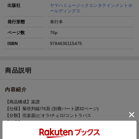
出版社
ヤマハミュージックエンタテインメントホ
ールディングス
発行形態
単行本
ページ数
76p
ISBN
9784636115475
商品説明
内容紹介
【商品構成】楽譜
【仕様】菊倍判縦/76頁 (別冊パート譜32ページ)
【分類】弦楽器|ビオラ/チェロ/コントラバス
【楽器】チェロ
【編成】チェロ/ピアノ
【難易度】中級