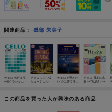
[8] スーパーカリフラジリスティックエクスピアリドーシャス
『メリー・ポピンズ』より
[6] ビビディ・バビディ・ブー
編成: チェロ/ピアノ
『シンデレラ』より
難易度: 中級
編成: チェロ/ピアノ
[9] チム・チム・チェリー
グレード: 中級
関連商品
：
磯部 朱美子
『メリー・ポピンズ』より
編成: チェロ/ピアノ
[7] 夢はひそかに
難易度: 中級
『シンデレラ』より
[10] 美女と野獣
編成: チェロ/ピアノ
『美女と野獣』より
グレード: 中級
編成: チェロ/ピアノ
難易度: 中級
[8] スーパーカリフラジリスティックエクスピアリドーシャス
[11] ホール・ニュー・ワールド
『メリー・ポピンズ』より
『アラジン』より
編成: チェロ/ピアノ
チェロ ポピュラ
チェロ シネマ&
チェロで弾きた
チェロ 日本の名
編成: チェロ/ピアノ
ー&クラシック
ミュージカル名
い 心に響く洋楽
曲 〜花は咲く〜
グレード: 中級
名曲集
曲集〜天使にラ
バラード・セレ
難易度: 中級
ブソングを〜
クション
[12] 愛を感じて
[9] チム・チム・チェリー
この商品を買った人が興味のある商品
『ライオン・キング』より
『メリー・ポピンズ』より
編成: チェロ/ピアノ
編成: チェロ/ピアノ
難易度: 中級
グレード: 中級