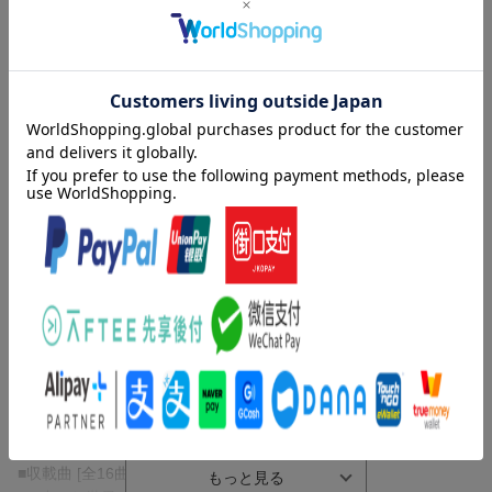
【監修者】磯部 朱美子
【商品説明】
ディズニーの美しいメロディーをチェロとピアノでお楽しみくだ
さい。
「星に願いを」「いつか王子様が」といった初期のしっとりした
名曲から、「ビビディ・バビディ・ブー」「アンダー・ザ・シ
ー」といったディズニーランドでもおなじみのアップ・テンポな
楽しい名曲や、『アナと雪の女王』『塔の上のラプンツェル』な
内容紹介（JPROより）
ど近年のヒット作からの楽曲まで16曲を収載しています。ご自宅
での練習や発表会等にもご活用ください。
「星に願いを」「いつか王子様が」といった初期のしっとりした
名曲から、「ビビディ・バビディ・ブー」「アンダー・ザ・シ
本書は「チェロで奏でる ディズニー作品集 「アナと雪の女王」ま
ー」といったディズニーランドでもおなじみのアップ・テンポな
で」（GTW01093494）の改訂版です。
楽しい名曲や、『アナと雪の女王』『塔の上のラプンツェル』な
ど近年のヒット作からの楽曲まで16曲を収載しています。ご自宅
での練習や発表会等にもご活用ください。
【収載曲】
[1] 小さな世界
本書は「チェロで奏でる ディズニー作品集 「アナと雪の女王」ま
編成: チェロ/ピアノ
で」（GTW01093494）の改訂版です。
難易度: 中級
[2] いつか王子様が
■収載曲 [全16曲を収載]