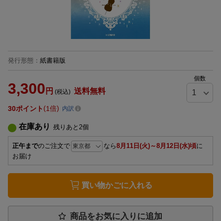
発行形態
：
紙書籍版
個数
3,300
円
送料無料
(税込)
30
ポイント
1倍
内訳
在庫あり
残りあと
2
個
正午まで
のご注文で
なら
8月11日(火)～8月12日(水)頃
に
お届け
買い物かごに入れる
商品をお気に入りに追加