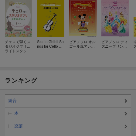
[13] 輝く未来
『塔の上のラプンツェル』より
[10] 美女と野獣
編成: チェロ/ピアノ
『美女と野獣』より
難易度: 中級
編成: チェロ/ピアノ
[14] パート・オブ・ユア・ワールド
グレード: 中級
『リトル・マーメイド』より
チェロで弾くス
Studio Ghibli So
ピアノソロ オル
ピアノソロ ディ
編成: チェロ/ピアノ
[11] ホール・ニュー・ワールド
タジオジブリ人
ngs for Cello an
ゴール風アレン
ズニープリンセ
難易度: 中級
『アラジン』より
気コレクション
ライトスタッフ（音楽）
d Piano 2 チェ
ジで弾く ディズ
ス・ベスト[中級
ロとピアノで奏
ニー 〜きらきら
編]
[15] アンダー・ザ・シー
編成: チェロ/ピアノ
でる スタジオジ
響く ロマンティ
『リトル・マーメイド』より
グレード: 中級
ブリ
ック・アレン
ジ〜
編成: チェロ/ピアノ
難易度: 中級
[12] 愛を感じて
ランキング
[16] レット・イット・ゴー〜ありのままで〜
『ライオン・キング』より
『アナと雪の女王』より
編成: チェロ/ピアノ
編成: チェロ/ピアノ
グレード: 中級
総合
難易度: 中級
[13] 輝く未来
本
『塔の上のラプンツェル』より
編成: チェロ/ピアノ
楽譜
グレード: 中級