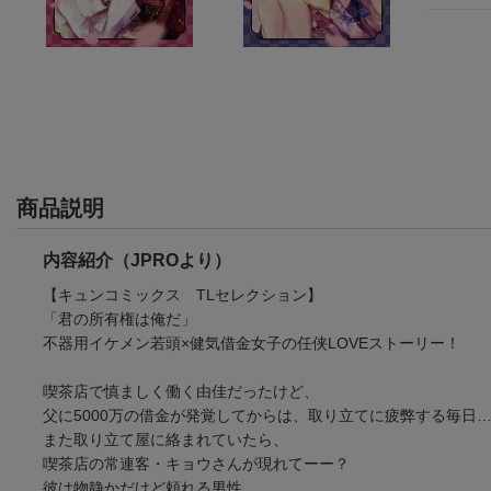
商品説明
内容紹介（JPROより）
【キュンコミックス TLセレクション】
「君の所有権は俺だ」
不器用イケメン若頭×健気借金女子の任侠LOVEストーリー！
喫茶店で慎ましく働く由佳だったけど、
父に5000万の借金が発覚してからは、取り立てに疲弊する毎日
また取り立て屋に絡まれていたら、
喫茶店の常連客・キョウさんが現れてーー？
彼は物静かだけど頼れる男性。