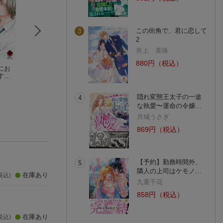
この街角で、君に恋して
3
2
井上 美珠
880円（税込）
にお
後輩くんと甘トロ騎
敏腕CEOの愛は重す
義弟はイジワル！
す
乗位レッスン〜おっ
ぎる!?〜逃れられない
ーイン！Hなケダ
子総
きいカラダで突き上
黒柴パン
プロポーズ〜
長谷河樹衣
ノ！
フブキ楓
をい
げられて…
(1件)
隠れ変態王太子の一途
4
）
な執愛〜運命の令嬢…
月城うさぎ
869円（税込）
）
【予約】勤務時間外、
5
隣人の上司はケモノ…
在庫あり
税込)
九重千花
858円（税込）
）
在庫あり
税込)