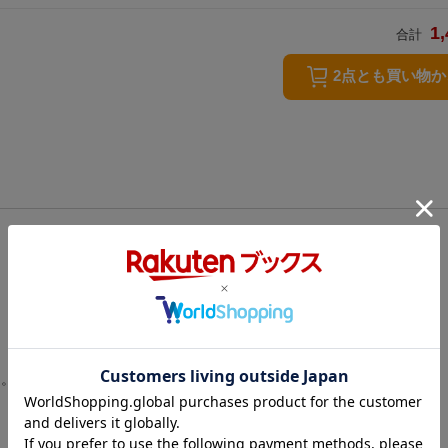
1,
合計
2点とも買い物
…。