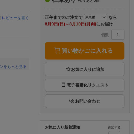
残りあと
5
個
楽天チケット
エンタメニュース
推し楽
正午まで
のご注文で
なら
|
レビューを書く
8月9日(日)～8月10日(月)頃
にお届け
個数
買い物かごに入れる
ンをもっと見る
。
電子書籍化リクエスト
お問い合わせ
お気に入り新着通知
追加する