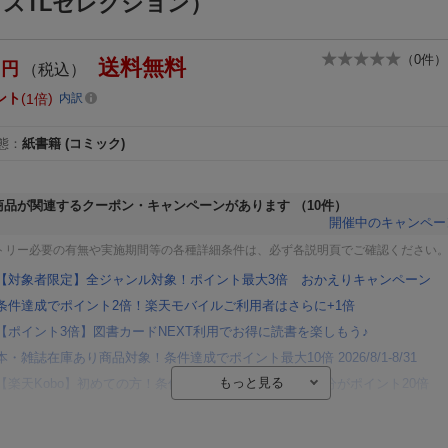
スTLセレクション）
（
0
件）
送料無料
円
（税込）
ント
1倍
内訳
態
：
紙書籍
(コミック)
商品が関連するクーポン・キャンペーンがあります
（10件）
開催中のキャンペー
トリー必要の有無や実施期間等の各種詳細条件は、必ず各説明頁でご確認ください
【対象者限定】全ジャンル対象！ポイント最大3倍 おかえりキャンペーン
条件達成でポイント2倍！楽天モバイルご利用者はさらに+1倍
【ポイント3倍】図書カードNEXT利用でお得に読書を楽しもう♪
本・雑誌在庫あり商品対象！条件達成でポイント最大10倍 2026/8/1-8/31
【楽天Kobo】初めての方！条件達成で楽天ブックス購入分がポイント20倍
【楽天モバイルご利用者限定】条件達成で100万ポイント山分け！
【Rakuten Fashion×楽天ブックス】条件達成で10万ポイント山分け