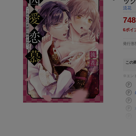
ック
流花
748
6
ポイ
発行形
この
※エン