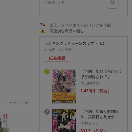
未追加：
2
件
楽天アフィリエイトのリンクを作成
不適切な商品を報告
ランキング：ティーンズラブ（TL）
※1時間ごとに更新
紙書籍版
【予約】聖騎士様に引く
1
ほど溺愛されてま…
小山内慧夢
1,430円（税込）
ページ：
1
/
4
【予約】冷厳な財閥総
2
帥、真面目と見せか…
滝井みらん
891円（税込）