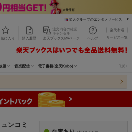
楽天グループのエンタメサービス
本/ゲーム/CD/DVD
注文内容の確認・
楽天市場
キャンセル
楽天ブックス
サービス一覧
お気に入り
購入履歴
楽天ブックスMyページ
ヘルプ
電子書籍
楽天Kobo
雑誌読み放題
楽天マガジン
放題
音楽配信
電子書籍(楽天Kobo)
R18+
音楽配信
楽天ミュージック
動画配信
楽天TV
動画配信ガイド
Rakuten PLAY
無料テレビ
Rチャンネル
キュンコミ
チケット
在庫あり