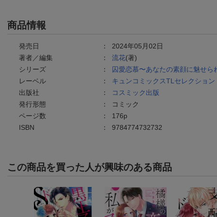
商品情報
発売日
：
2024年05月02日
著者／編集
：
流花
(著)
シリーズ
：
囚愛恋慕〜あなたの素顔に魅せら
レーベル
：
キュンコミックスTLセレクション
出版社
：
コスミック出版
発行形態
：
コミック
ページ数
：
176p
ISBN
：
9784774732732
この商品を買った人が興味のある商品