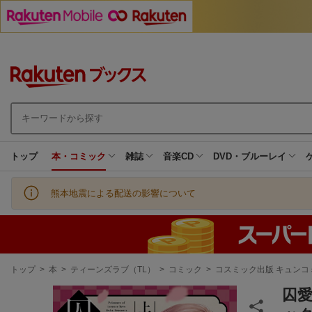
トップ
本・コミック
雑誌
音楽CD
DVD・ブルーレイ
熊本地震による配送の影響について
現
トップ
>
本
>
ティーンズラブ（TL）
>
コミック
>
コスミック出版 キュンコ
在
地
囚