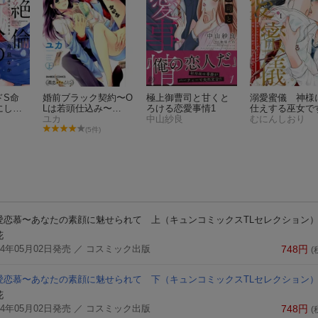
ドS命
婚前ブラック契約〜O
極上御曹司と甘くと
溺愛蜜儀 神様
にしつ
Lは若頭仕込み〜
ろける恋愛事情1
仕えする巫女で
（上）
ユカ
中山紗良
が、欲情した氏
むにんしおり
代と秘密の儀式
(5件)
たします！（1
愛恋慕〜あなたの素顔に魅せられて 上
（キュンコミックスTLセレクション
花
24年05月02日発売
／ コスミック出版
748
円
(
愛恋慕〜あなたの素顔に魅せられて 下
（キュンコミックスTLセレクション
花
24年05月02日発売
／ コスミック出版
748
円
(