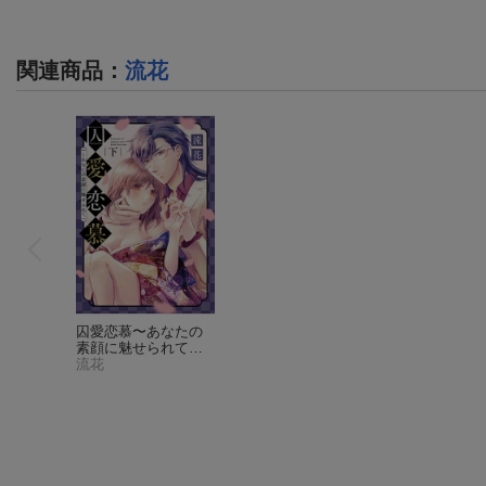
関連商品
：
流花
囚愛恋慕〜あなたの
素顔に魅せられて
下
流花
（キュンコミック
スTLセレクション）