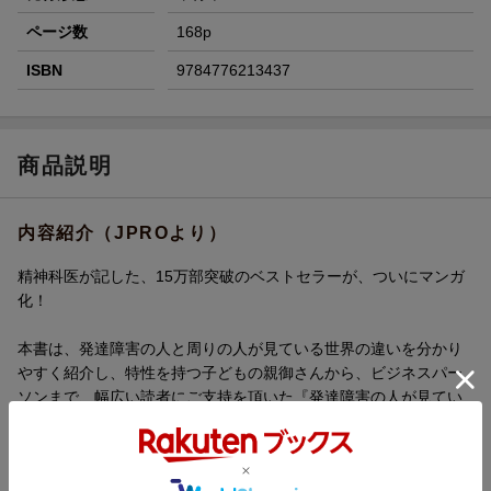
ページ数
168p
ISBN
9784776213437
商品説明
内容紹介（JPROより）
精神科医が記した、15万部突破のベストセラーが、ついにマンガ
化！
本書は、発達障害の人と周りの人が見ている世界の違いを分かり
やすく紹介し、特性を持つ子どもの親御さんから、ビジネスパー
ソンまで、幅広い読者にご支持を頂いた『発達障害の人が見てい
る世界』のマンガ版です。
人の話、ちゃんと聞いてる？