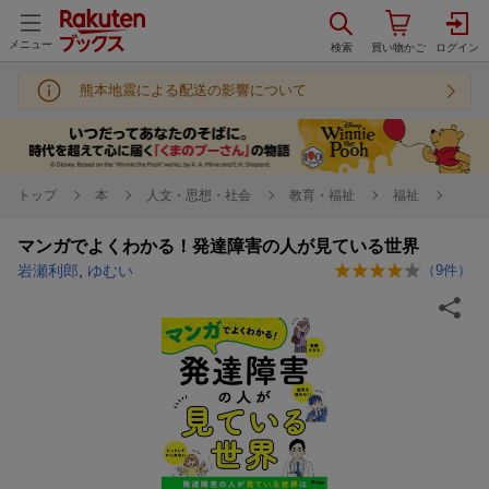
メニュー
熊本地震による配送の影響について
トップ
本
人文・思想・社会
教育・福祉
福祉
マンガでよくわかる！発達障害の人が見ている世界
岩瀬利郎
,
ゆむい
（
9
件）