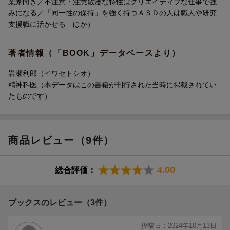
業家向き／不注意・注意散漫な特性はクリエイティブな仕事で強
発達障害の人、グレーゾーンの人、定型発達の人。
みになる／「同一性の保持」を強く持つＡＳＤの人は職人や研究
あなたの周りにいる、ちょっとだけ“違う世界”が見えている人たち
支援職に活かせる ほか）
が、ユニークな個性を活かし、活躍できる未来に向けて。
著者情報（「BOOK」データベースより）
それでは、始めましょう！
岩瀬利郎（イワセトシオ）
精神科医（本データはこの書籍が刊行された当時に掲載されてい
たものです）
商品レビュー（9件）
4.00
総合評価：
ブックスのレビュー（3件）
投稿日：2024年10月13日