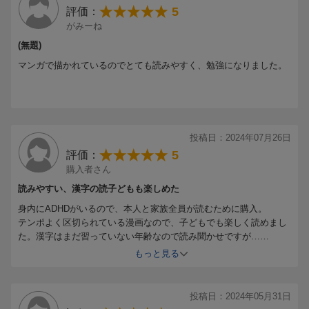
5
評価：
がみーね
(無題)
マンガで描かれているのでとても読みやすく、勉強になりました。
投稿日：2024年07月26日
5
評価：
購入者さん
読みやすい、漢字の読子どもも楽しめた
身内にADHDがいるので、本人と家族全員が読むために購入。
テンポよく区切られている漫画なので、子どもでも楽しく読めまし
た。漢字はまだ習っていない年齢なので読み聞かせですが…
当事者は、分かる〜、あぁ〜このモヤモヤはこう表現されるのか！
もっと見る
と、教えてくれました。
目に見えないからこそ難しいし、どう感じて困っているのかが共有
出来て良かった。
投稿日：2024年05月31日