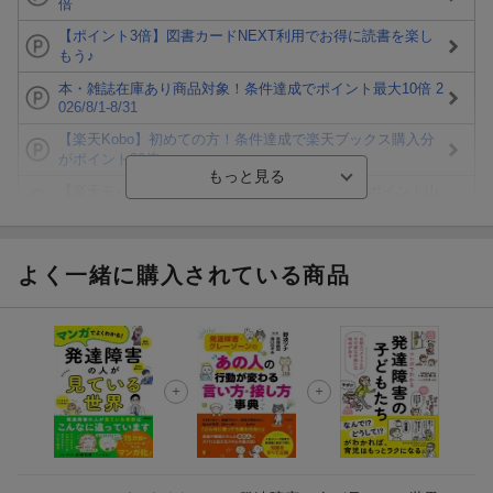
倍
【ポイント3倍】図書カードNEXT利用でお得に読書を楽し
もう♪
本・雑誌在庫あり商品対象！条件達成でポイント最大10倍 2
026/8/1-8/31
【楽天Kobo】初めての方！条件達成で楽天ブックス購入分
がポイント20倍
【楽天モバイルご利用者限定】条件達成で100万ポイント山
分け！
【Rakuten Fashion×楽天ブックス】条件達成で10万ポイン
ト山分け
よく一緒に購入されている商品
【スタンプカード】楽天ポイントもらえる＆抽選で豪華景品
が当たる！
楽天モバイル紹介キャンペーンの拡散で300円OFFクーポン
進呈
条件達成で楽天限定・宝塚歌劇 宙組貸切公演ペアチケット
が当たる