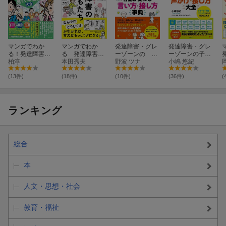
マンガでわか
マンガでわか
発達障害・グレ
発達障害・グレ
る！発達障害と
る 発達障害の
ーゾーンの あ
ーゾーンの子が
グレーゾーンの
柏淳
子どもたち
本田秀夫
の人の行動が変
野波 ツナ
グーンと伸び
小嶋 悠紀
人が見ている世
わる言い方・接
た 声かけ・接
界大全
し方事典
し方大全 イラ
(13件)
(18件)
(10件)
(36件)
(
イラ・不安・パ
ニックを減らす
100のスキル
ランキング
総合
本
人文・思想・社会
教育・福祉