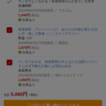
マンガでよくわかる！発達障害の人が見ている世界
岩瀬利郎
2024年04月30日頃発売
／ アスコム
1,540
円
(税込)
在庫あり
発達障害・グレーゾーンの あの人の行動が変わる言
い方・接し方事典
（こころライブラリー）
野波 ツナ
2024年06月27日頃発売
／ 講談社
1,870
円
(税込)
在庫あり
マンガでわかる 発達障害の子どもたち
自閉スペクト
ラムの不可解な行動には理由がある
本田秀夫
2023年09月29日発売
／ SBクリエイティブ
1,650
円
(税込)
在庫あり
5,060
円
合計
（税込）
3点とも買い物かごに入れる