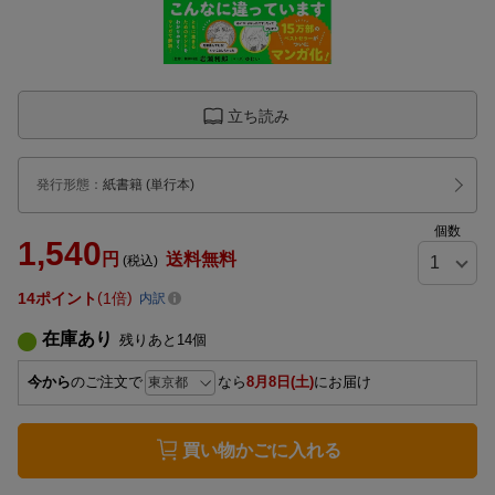
立ち読み
発行形態
：
紙書籍
(単行本)
個数
1,540
円
送料無料
(税込)
14
ポイント
1倍
内訳
在庫あり
残りあと
14
個
今から
のご注文で
なら
8月8日(土)
にお届け
買い物かごに入れる