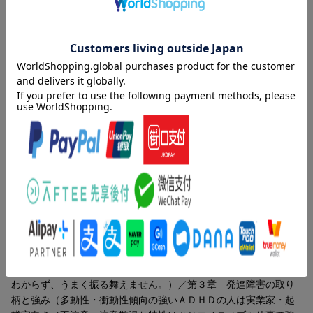
どうしてミスが多いの？
なぜ、それを言っちゃうの！？
そんな、あなたの周りにいる人たちの、ちょっと不思議な考え方
や感じ方、脳の特性かもしれません。
内容紹介（「BOOK」データベースより）
発達障害の人たちは、毎日の生活の中で、どんなふうに物事をと
発達障害の人が見ている世界は、こんなに違っています。１５万
らえて、何を感じているのか。
部のベストセラーがついにマンガ化！ともに生きるためのヒント
この本では、そんな“発達障害の人が見ている世界”と、コミュニケ
をわかりやすくマンガで解説！
ーション方法について、医師の豊富なエピソードとともに、マン
ガでわかりやすく伝えていきます。
目次（「BOOK」データベースより）
発達障害の人は、決して能力が低いわけでも、人間性に問題があ
第１章 コミュニケーションの困りごと（悪気はないのになぜか
るわけでもありません。
人を怒らせてしまいます。／人との会話がなぜかいつも成立しま
むしろ、その特性を上手に引き出すことができれば、高い能力を
せん。／簡単そうに思える意思の疎通ができません。／人と比べ
発揮できる可能性を秘めた人たちなのです。
ると感情がいつも不安定です。）／第２章 行動の困りごと（み
んなと同じようにできなくて、自分でも困ってます。／周りの人
この本を手引きに、発達障害を抱える人と周りの人たちが、とも
といつもやることがズレています。／いろいろな「当たり前」が
に生きるのが少し楽になり、特性を「個性」や「強み」に変える
わからず、うまく振る舞えません。）／第３章 発達障害の取り
ことができるはずです。
柄と強み（多動性・衝動性傾向の強いＡＤＨＤの人は実業家・起