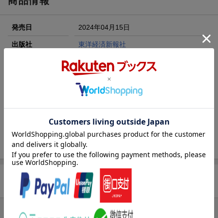
商品情報
エントリー＆3,000円以上購入で無料データSIM（3GB/月プ
ラン）が当たる！
発売日
2024年04月15日
楽天モバイル紹介キャンペーンの拡散で300円OFFクーポン
進呈
出版社
東洋経済新報社
条件達成で楽天限定・宝塚歌劇 宙組貸切公演ペアチケット
刊行形態
週刊
が当たる
サイズ
A4変
楽天ブックス雑誌
20131
コード
JAN
4910201330447
バックナンバー
この雑誌の他の号を見る
商品レビュー
まだレビューがありません。