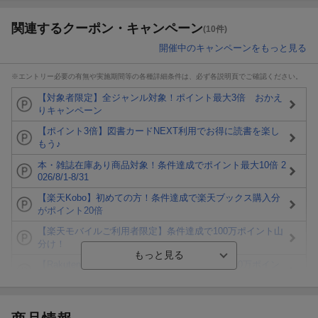
関連するクーポン・キャンペーン
(10件)
開催中のキャンペーンをもっと見る
※エントリー必要の有無や実施期間等の各種詳細条件は、必ず各説明頁でご確認ください。
【対象者限定】全ジャンル対象！ポイント最大3倍 おかえ
りキャンペーン
【ポイント3倍】図書カードNEXT利用でお得に読書を楽し
もう♪
本・雑誌在庫あり商品対象！条件達成でポイント最大10倍 2
026/8/1-8/31
【楽天Kobo】初めての方！条件達成で楽天ブックス購入分
がポイント20倍
【楽天モバイルご利用者限定】条件達成で100万ポイント山
分け！
【Rakuten Fashion×楽天ブックス】条件達成で10万ポイン
ト山分け
【スタンプカード】楽天ポイントもらえる＆抽選で豪華景品
が当たる！