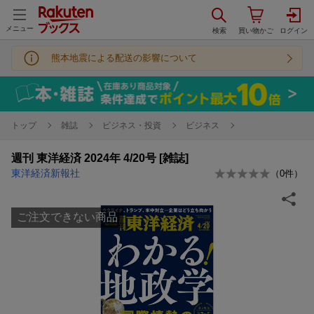
メニュー
熊本地震による配送の影響について
トップ
雑誌
ビジネス・投資
ビジネス
週刊 東洋経済 2024年 4/20号 [雑誌]
東洋経済新報社
（
0
件）
ご注文できない商品