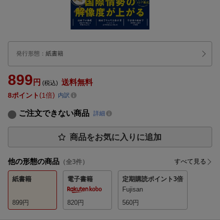
発行形態
：
紙書籍
899
円
送料無料
(税込)
8
ポイント
1倍
内訳
ご注文できない商品
詳細
商品をお気に入りに追加
他の形態の商品
すべて見る
（全
3
件）
紙書籍
電子書籍
定期購読
ポイント3倍
Fujisan
899
円
820
円
560
円