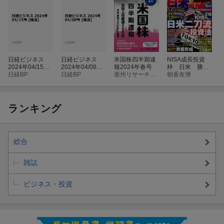
日経ビジネス
日経ビジネス
米国株四半期速
NISA成長投資
2024年04/15号
2024年04/08号
報2024年春号
枠 日米 勝て
[雑誌]
日経BP
[雑誌]
日経BP
亜州リサーチ株式会社
る10倍株投資
朝香友博
術 for Beginn
ers
ランキング
総合
雑誌
ビジネス・投資