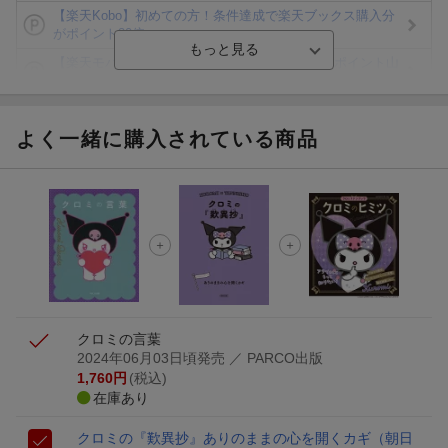
【楽天Kobo】初めての方！条件達成で楽天ブックス購入分
がポイント20倍
【楽天モバイルご利用者限定】条件達成で100万ポイント山
分け！
【Rakuten Fashion×楽天ブックス】条件達成で10万ポイン
ト山分け
よく一緒に購入されている商品
【スタンプカード】楽天ポイントもらえる＆抽選で豪華景品
が当たる！
エントリー＆3,000円以上購入で無料データSIM（3GB/月プ
ラン）が当たる！
楽天モバイル紹介キャンペーンの拡散で300円OFFクーポン
進呈
クロミの言葉
2024年06月03日頃発売
／ PARCO出版
1,760
円
(税込)
在庫あり
クロミの『歎異抄』
ありのままの心を開くカギ
（朝日