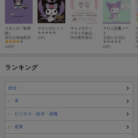
クロミの『歎異
クロミのヒミツ
マイメロディ
クロミ読書ノー
抄』
クロミのあなた
ト
朝日文庫編集部
に届けたい世界
河出書房新社編集部
主婦と生活社
(1件)
の名言
(16件)
(2件)
(
ランキング
総合
本
ビジネス・経済・就職
産業