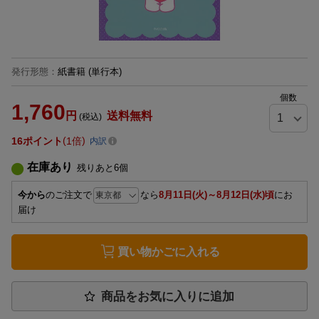
発行形態
：
紙書籍
(単行本)
個数
1,760
円
送料無料
(税込)
16
ポイント
1倍
内訳
在庫あり
残りあと
6
個
今から
のご注文で
なら
8月11日(火)～8月12日(水)頃
にお
届け
買い物かごに入れる
商品をお気に入りに追加