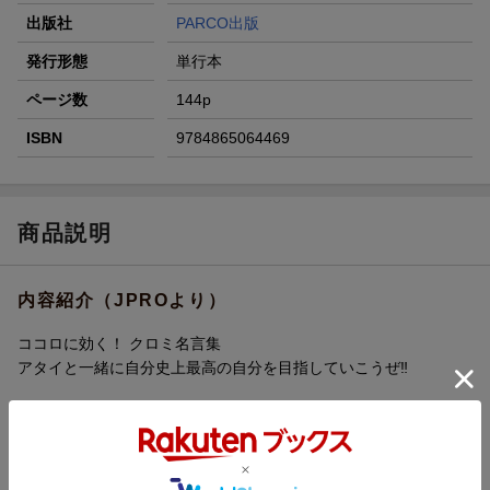
出版社
PARCO出版
発行形態
単行本
ページ数
144p
ISBN
9784865064469
商品説明
内容紹介（JPROより）
ココロに効く！ クロミ名言集
アタイと一緒に自分史上最高の自分を目指していこうぜ‼
サンリオの人気キャラクター、クロミのX（旧Twitter）で大反響の
あった名言とイラストを厳選収録！ また、ドーリー系、コスプレ
系、ゆめかわ系など、クロミの超イケてるファッションコーデも