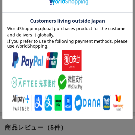
紹介します。
水や摩擦に強いラミネート加工の大判ステッカー付き。
【目次】
1 クロミ名言集
「心に響く」「元気が出た！」と大反響を呼んだ言葉とイラスト
内容紹介（「BOOK」データベースより）
を集めました
2 Cool & Cute ♡クロミのコーデ日記
クロミ公式Ｘココロに効く！クロミ名言集。Ｃｏｏｌ ＆ Ｃｕ
クロミのファッションーデとおしゃれについての名言集
ｔｅ。クロミのコーデ日記も収録！
〇ドーリー系
〇コスプレ系
目次（「BOOK」データベースより）
〇カジュアル系
〇スクールガール系
クロミ名言集／クロミのコーデ日記（ドーリー系／コスプレ系／
〇ゆめかわ系
カジュアル系／スクールガール系／ゆめかわ系）
商品レビュー（5件）