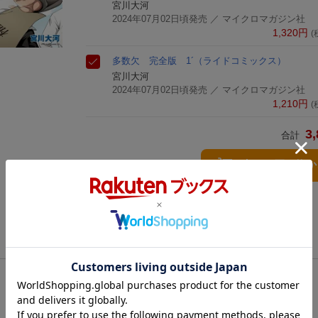
宮川大河
2024年07月02日頃発売
／ マイクロマガジン社
1,320
円
(
多数欠 完全版 1´
（ライドコミックス）
宮川大河
2024年07月02日頃発売
／ マイクロマガジン社
1,210
円
(
3,
合計
3点とも買い物