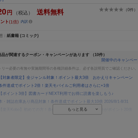
20
（
0
件）
送料無料
円
（税込）
イント
1倍
内訳
態
：
紙書籍
(コミック)
商品が関連するクーポン・キャンペーンがあります
（10件）
開催中のキャンペー
トリー必要の有無や実施期間等の各種詳細条件は、必ず各説明頁でご確認ください
【対象者限定】全ジャンル対象！ポイント最大3倍 おかえりキャンペーン
条件達成でポイント2倍！楽天モバイルご利用者はさらに+1倍
【ポイント3倍】図書カードNEXT利用でお得に読書を楽しもう♪
本・雑誌在庫あり商品対象！条件達成でポイント最大10倍 2026/8/1-8/31
【楽天Kobo】初めての方！条件達成で楽天ブックス購入分がポイント20倍
【楽天モバイルご利用者限定】条件達成で100万ポイント山分け！
【Rakuten Fashion×楽天ブックス】条件達成で10万ポイント山分け
【スタンプカード】楽天ポイントもらえる＆抽選で豪華景品が当たる！