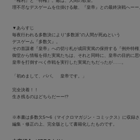
『権利』と『特権』。敵は、人間の欲望。
理不尽なデスゲームを仕掛ける敵、『皇帝』との最終決戦へーー
▼あらすじ
毎夜行われる多数決により“多数派”の人間が死ぬという
デスゲーム『多数欠』。
その首謀者『皇帝』への切り札が成田実篤の保持する『例外特権
御堂から情報を得た実篤たちは、それと同時に、皇帝の目的に思
皇帝を打倒すべく作戦を実行した実篤たちだったが……。
「初めまして、パパ。 皇帝です。」
完全決着！！
生き残るのはどちらだーー!?
※本書は多数欠5〜6（マイクロマガジン・コミックス）に収録され
編集・修正の上、完全版として書籍化したものです。