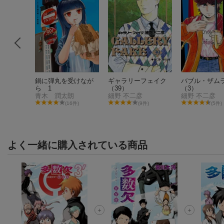
NTER 3
鍋に弾丸を受けなが
ギャラリーフェイク
バブル・ザム
ら 1
（39）
（3）
青木 潤太朗
細野 不二彦
細野 不二彦
28件)
(16件)
(9件)
(5件)
よく一緒に購入されている商品