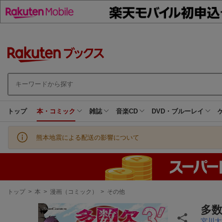
トップ
本・コミック
雑誌
音楽CD
DVD・ブルーレイ
熊本地震による配送の影響について
現
トップ
>
本
>
漫画（コミック）
>
その他
在
地
多数
宮川大