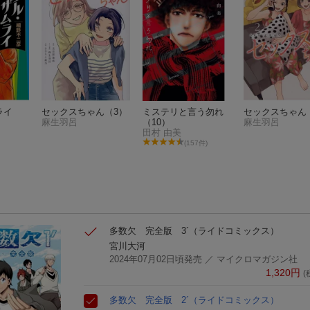
ライ
セックスちゃん（3）
ミステリと言う勿れ
セックスちゃん
麻生羽呂
（10）
麻生羽呂
田村 由美
(157件)
多数欠 完全版 3´
（ライドコミックス）
宮川大河
2024年07月02日頃発売
／ マイクロマガジン社
1,320
円
(
多数欠 完全版 2´
（ライドコミックス）