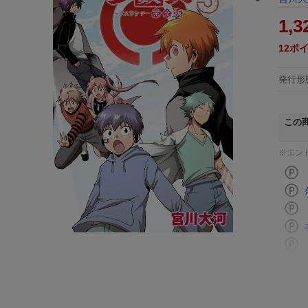
1,3
12
ポ
発行形
この
※エン