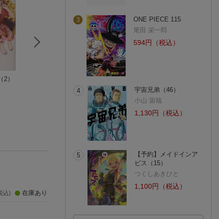
ONE PIECE 115
3
尾田 栄一郎
594円（税込）
（2）
ミステリと言う勿れ
欠けたまま満ちる
鑑定（仮）
（12）
Payao
山田 宗樹
宇宙兄弟（46）
4
田村 由美
小山 宙哉
(190件)
1,130円（税込）
【予約】メイドインア
5
ビス（15）
つくしあきひと
1,100円（税込）
在庫あり
税込)