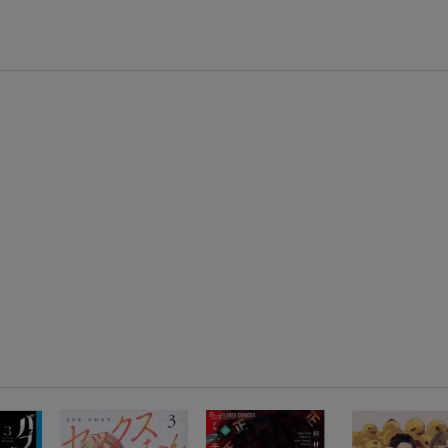
楽天モバイル紹介キャンペーンの拡散で300円OFFクーポン進呈
条件達成で楽天限定・宝塚歌劇 宙組貸切公演ペアチケットが当たる