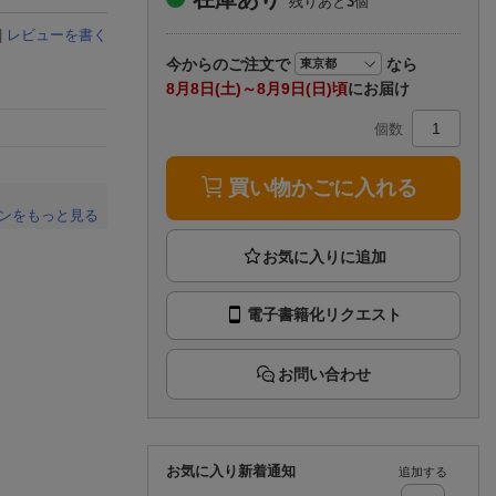
残りあと
3
個
楽天チケット
エンタメニュース
|
レビューを書く
推し楽
今から
のご注文で
なら
8月8日(土)～8月9日(日)頃
にお届け
個数
買い物かごに入れる
ンをもっと見る
。
電子書籍化リクエスト
お問い合わせ
お気に入り新着通知
追加する