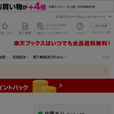
楽天グループのエンタメサービス
本/ゲーム/CD/DVD
注文内容の確認・
楽天市場
キャンセル
楽天ブックス
サービス一覧
お気に入り
購入履歴
楽天ブックスMyページ
ヘルプ
電子書籍
楽天Kobo
雑誌読み放題
楽天マガジン
放題
音楽配信
電子書籍(楽天Kobo)
R18+
音楽配信
楽天ミュージック
動画配信
楽天TV
動画配信ガイド
Rakuten PLAY
無料テレビ
Rチャンネル
チケット
在庫あり