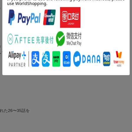
。
』であると
い至る。
た26〜35話を