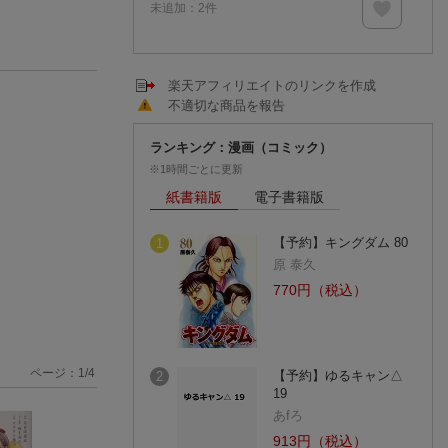
未追加：
2
件
楽天アフィリエイトのリンクを作成
不適切な商品を報告
ランキング：漫画（コミック）
※1時間ごとに更新
紙書籍版
電子書籍版
【予約】キングダム 80
1
原 泰久
770円（税込）
ページ：
1
/
4
【予約】ゆるキャン△
2
19
あfろ
913円（税込）