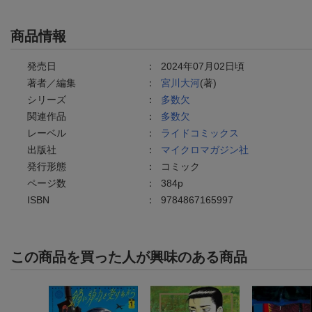
商品情報
発売日
：
2024年07月02日頃
著者／編集
：
宮川大河
(著)
シリーズ
：
多数欠
関連作品
：
多数欠
レーベル
：
ライドコミックス
出版社
：
マイクロマガジン社
発行形態
：
コミック
ページ数
：
384p
ISBN
：
9784867165997
この商品を買った人が興味のある商品