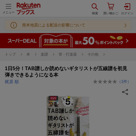
メニュー
熊本地震による配送の影響について
トップ
本
楽譜
管・打楽器
その他
1日5分！TAB譜しか読めないギタリストが五線譜を初見
弾きできるようになる本
梶原 順
（
1
件）