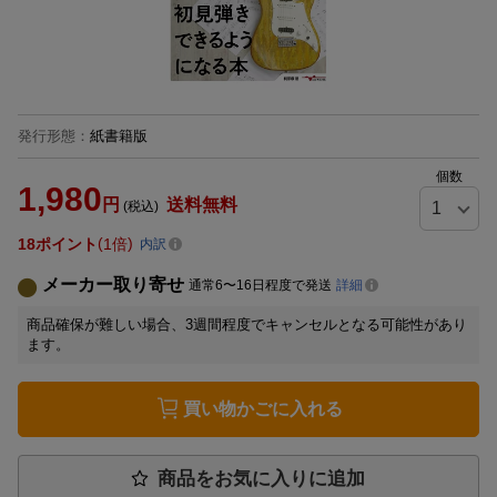
発行形態
：
紙書籍版
個数
1,980
円
送料無料
(税込)
18
ポイント
1倍
内訳
メーカー取り寄せ
通常6〜16日程度で発送
詳細
商品確保が難しい場合、3週間程度でキャンセルとなる可能性があり
ます。
買い物かごに入れる
商品をお気に入りに追加