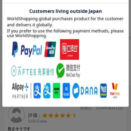
しかも指板上の音名や度数、それぞれの音の関係まで分かるよう
になる！
・・いや、分かっちゃいるけど・・という方に、こっそりコンプ
レックスを切り抜けるチャンスです！後回しにしがちな内容だか
らこそ、忙しい社会人にも続けやすいと大好評の「1日5分」シリ
ーズで！無理のない難易度設定と、
取り組みやすい小節数で、読譜初心者が安心して挑戦できる構
成。見やすさにも定評があります。
商品レビュー（1件）
動画付きで安心！「この音で合っている？」と自信のない部分を
実際の演奏を見て確認ができます。
ゴールはCメジャー・キー＆臨時記号まで！教則本難民を救う難易
総合評価：
度設定で、最後までやりきった達成感を味わおう！
条件に満たないため、評価は表示できません。
ブックスのレビュー（1件）
投稿日：2024年06月12日
5
評価：
5150-Eddie
良さそうです