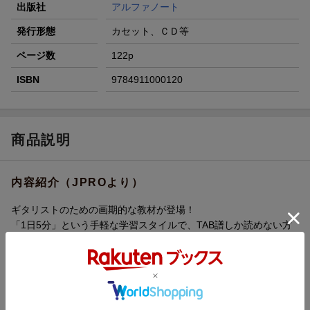
出版社
アルファノート
発行形態
カセット、ＣＤ等
ページ数
122p
ISBN
9784911000120
商品説明
内容紹介（JPROより）
ギタリストのための画期的な教材が登場！
「1日5分」という手軽な学習スタイルで、TAB譜しか読めない方
でも五線譜を初見弾きできるようになります。楽譜の壁を打破！
なんとなく独学でギターを続けて、ギターの技術はある程度自信
があるのに、五線譜からは逃げてきた・・そんなギタリストは意
外に多いはず。
五線譜が読めると、世界中の楽譜や他の楽器の楽譜も読めるし、