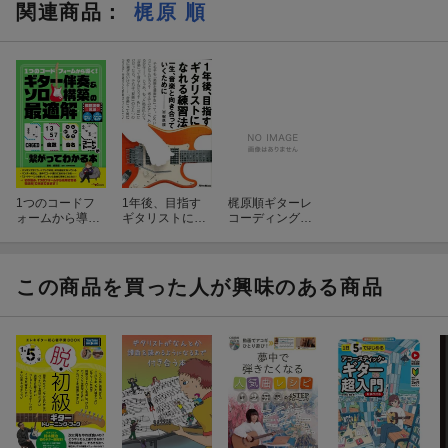
関連商品
：
梶原 順
1つのコードフ
1年後、目指す
梶原順ギターレ
ォームから導
ギタリストにな
コーディングの
く！ギター伴奏
れる練習法
流儀
＆ソロ構築の最
適解〜CAGED×
度数×音名×コー
この商品を買った人が興味のある商品
ドトーンが繋が
ってわかる本〜