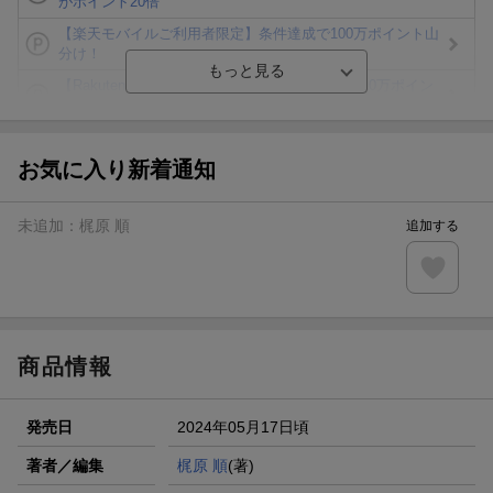
がポイント20倍
【楽天モバイルご利用者限定】条件達成で100万ポイント山
分け！
【Rakuten Fashion×楽天ブックス】条件達成で10万ポイン
ト山分け
【スタンプカード】楽天ポイントもらえる＆抽選で豪華景品
が当たる！
お気に入り新着通知
楽天モバイル紹介キャンペーンの拡散で300円OFFクーポン
進呈
未追加：
梶原 順
追加する
条件達成で楽天限定・宝塚歌劇 宙組貸切公演ペアチケット
が当たる
エントリー＆条件達成で『鬼滅の刃』オリジナルきんちゃく
袋が当たる！
商品情報
発売日
2024年05月17日頃
著者／編集
梶原 順
(著)