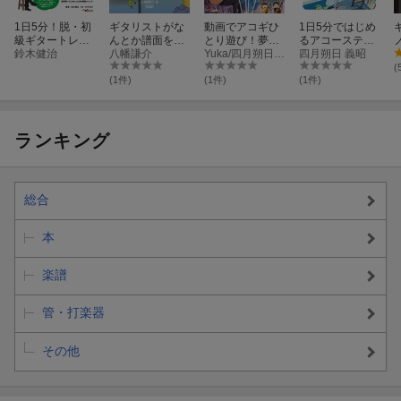
1日5分！脱・初
ギタリストがな
動画でアコギひ
1日5分ではじめ
級ギタートレー
んとか譜面を読
とり遊び！夢中
るアコースティ
ニングブック
鈴木健治
めるようになる
八幡謙介
で弾きたくなる
Yuka/四月朔日義昭
ック・ギター超
四月朔日 義昭
まで付き合う本
人気曲レシピ
入門 〜基礎+名
(
曲で弾く3か月
(1件)
(1件)
(1件)
レッスン〜
ランキング
総合
本
楽譜
管・打楽器
その他