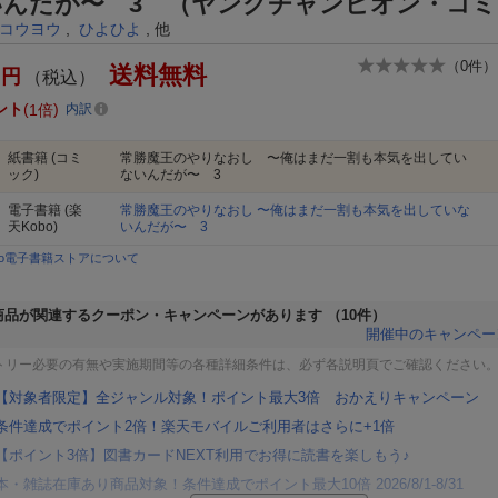
いんだが〜 3 （ヤングチャンピオン・コ
コウヨウ
,
ひよひよ
, 他
（
0
件）
送料無料
円
（税込）
ント
1倍
内訳
紙書籍
(コミ
常勝魔王のやりなおし 〜俺はまだ一割も本気を出してい
ック)
ないんだが〜 3
電子書籍
(楽
常勝魔王のやりなおし 〜俺はまだ一割も本気を出していな
天Kobo)
いんだが〜 3
bo電子書籍ストアについて
商品が関連するクーポン・キャンペーンがあります
（10件）
開催中のキャンペー
トリー必要の有無や実施期間等の各種詳細条件は、必ず各説明頁でご確認ください
【対象者限定】全ジャンル対象！ポイント最大3倍 おかえりキャンペーン
条件達成でポイント2倍！楽天モバイルご利用者はさらに+1倍
【ポイント3倍】図書カードNEXT利用でお得に読書を楽しもう♪
本・雑誌在庫あり商品対象！条件達成でポイント最大10倍 2026/8/1-8/31