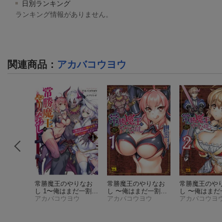
日別ランキング
ランキング情報がありません。
関連商品
：
アカバコウヨウ
オンライ
常勝魔王のやりなお
常勝魔王のやりなお
常勝魔王のや
庫）
し 1〜俺はまだ一割も
し 〜俺はまだ一割も
し 〜俺はまだ
ヨウ
本気を出していない
アカバコウヨウ
本気を出していない
アカバコウヨウ
本気を出して
アカバコウヨ
んだが〜
（HJ文庫）
んだが〜 1
（ヤングチ
んだが〜 2
（
ャンピオン・コミッ
ャンピオン・
クス）
クス）