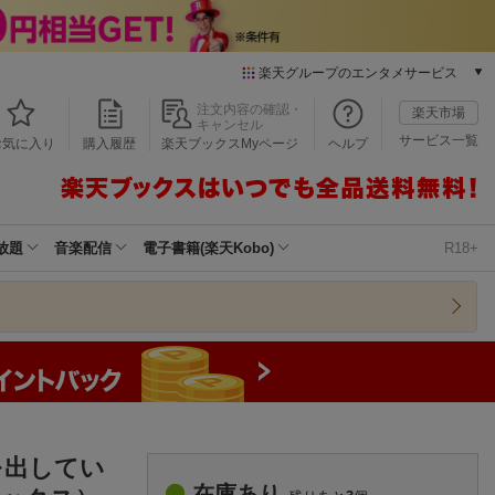
楽天グループのエンタメサービス
本/ゲーム/CD/DVD
注文内容の確認・
楽天市場
キャンセル
楽天ブックス
サービス一覧
お気に入り
購入履歴
楽天ブックスMyページ
ヘルプ
電子書籍
楽天Kobo
雑誌読み放題
楽天マガジン
放題
音楽配信
電子書籍(楽天Kobo)
R18+
音楽配信
楽天ミュージック
動画配信
楽天TV
動画配信ガイド
Rakuten PLAY
無料テレビ
Rチャンネル
を出してい
チケット
在庫あり