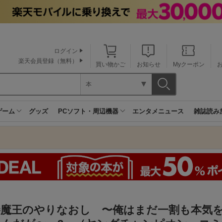
ログイン
楽天会員登録（無料）
買い物かご
お知らせ
Myクーポン
本
ゲーム
グッズ
PCソフト・周辺機器
エンタメニュース
雑誌読み
勝魔王のやりなおし 〜俺はまだ一割も本気