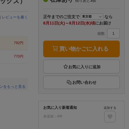
ミックス）
残りあと
3
個
楽天チケット
エンタメニュース
推し楽
正午まで
のご注文で
なら
|
レビューを書く
8月11日(火)～8月12日(水)頃
にお届け
個数
792
円
買い物かごに入れる
770
円
お問い合わせ
ンをもっと見る
。
お気に入り新着通知
追加する
未追加：
4
件