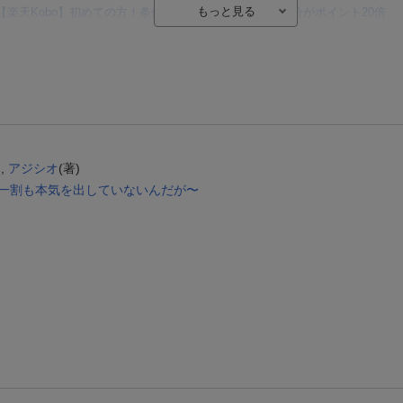
【楽天Kobo】初めての方！条件達成で楽天ブックス購入分がポイント20倍
【楽天モバイルご利用者限定】条件達成で100万ポイント山分け！
【Rakuten Fashion×楽天ブックス】条件達成で10万ポイント山分け
【スタンプカード】楽天ポイントもらえる＆抽選で豪華景品が当たる！
エントリー＆3,000円以上購入で無料データSIM（3GB/月プラン）が当たる！
楽天モバイル紹介キャンペーンの拡散で300円OFFクーポン進呈
 ,
アジシオ
(著)
だ一割も本気を出していないんだが〜