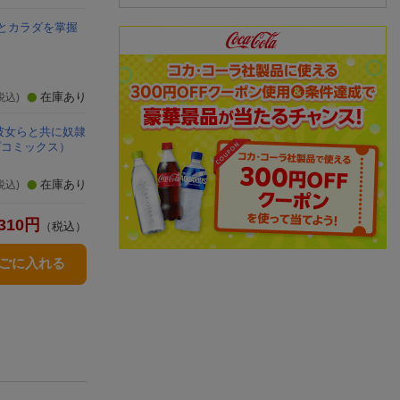
とカラダを掌握
在庫あり
税込)
彼女らと共に奴隷
プコミックス）
在庫あり
税込)
310
円
（税込）
かごに入れる