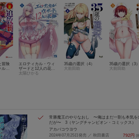
た冒険
エロティカル・ウィ
35歳の選択（4）
35歳の選択（3
キル駆
ザードと12人の花嫁
大前田助
大前田助
軍団を
1
太陽ひかる
常勝魔王のやりなおし 〜俺はまだ一割も本気を
だが〜 3
（ヤングチャンピオン・コミックス）
アカバコウヨウ
2024年07月25日発売
／ 秋田書店
792
円
(