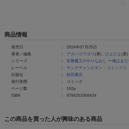
商品情報
発売日
：
2024年07月25日
著者／編集
：
アカバコウヨウ
(著) ,
ひよひよ
(著)
シリーズ
：
常勝魔王のやりなおし 〜俺はま
レーベル
：
ヤングチャンピオン・コミックス
出版社
：
秋田書店
発行形態
：
コミック
ページ数
：
192p
ISBN
：
9784253308434
この商品を買った人が興味のある商品