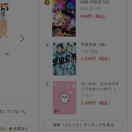
ONE PIECE 115
3
尾田 栄一郎
594円（税込）
宇宙兄弟（46）
4
小山 宙哉
1,130円（税込）
）
最凶魔術師の異常な
勇者さまは報酬に人
天使をイカせてア
る逃亡生活 THE C
妻をご希望です(8)
テムゲット！！ 
OMIC 3
獅堂しろう
遠山ブリン
ガチャでダンジョ
ほーち
攻略！（1）
(1件)
ちいかわ なんか小さ
5
くてかわいいやつ（…
ナガノ
1,100円（税込）
出していないん
漫画（コミック）ランキングを見る
在庫あり
税込)