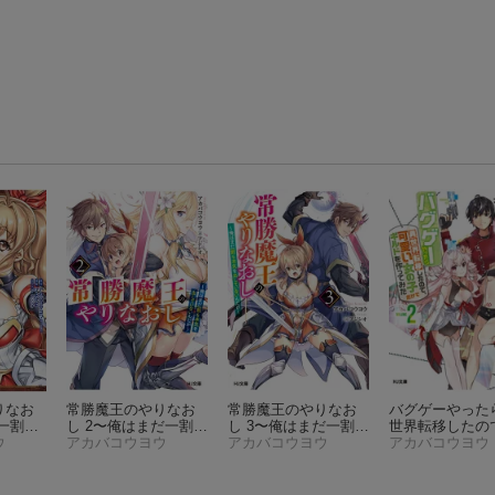
りなお
常勝魔王のやりなお
常勝魔王のやりなお
バグゲーやった
一割も
し 2〜俺はまだ一割も
し 3〜俺はまだ一割も
世界転移したの
いない
ウ
本気を出していない
アカバコウヨウ
本気を出していない
アカバコウヨウ
可愛い女の子だ
アカバコウヨウ
ヤングチ
んだが〜
んだが〜
（HJ文庫）
ギルドを作ってみ
コミッ