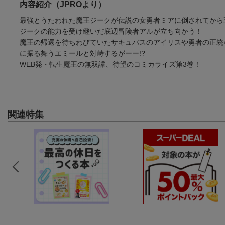
内容紹介（JPROより）
最強とうたわれた魔王ジークが伝説の女勇者ミアに倒されてから
ジークの能力を受け継いだ底辺冒険者アルが立ち向かう！
魔王の帰還を待ちわびていたサキュバスのアイリスや勇者の正統
に振る舞うエミールと対峙するがーー!?
WEB発・転生魔王の無双譚、待望のコミカライズ第3巻！
関連特集