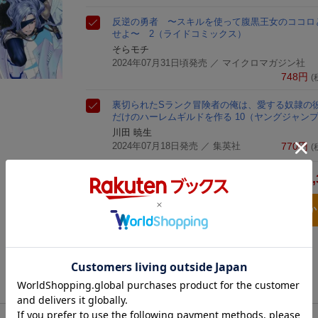
反逆の勇者 〜スキルを使って腹黒王女のココロ
せよ〜 2
（ライドコミックス）
そらモチ
2024年07月31日頃発売
／ マイクロマガジン社
748
円
(
裏切られたSランク冒険者の俺は、愛する奴隷の
だけのハーレムギルドを作る 10
（ヤングジャン
川田 暁生
2024年07月18日発売
／ 集英社
770
円
(
2,
合計
3点とも買い物