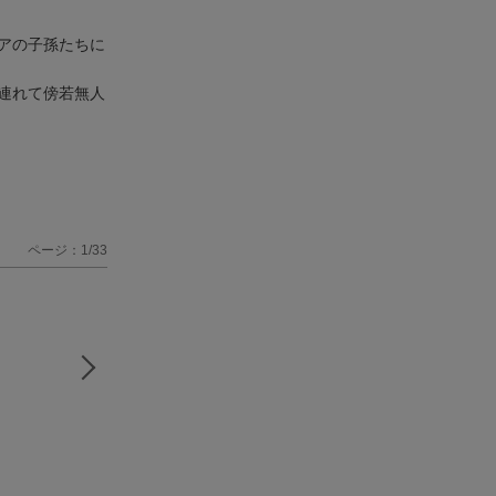
アの子孫たちに
連れて傍若無人
ページ：1/33