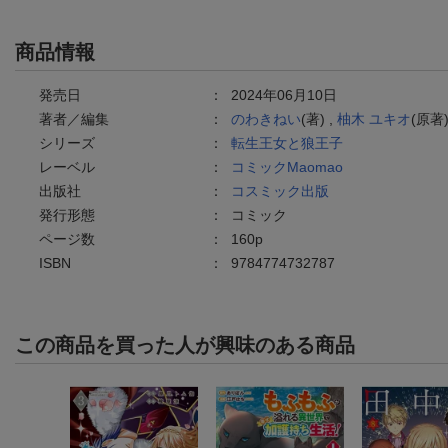
商品情報
発売日
：
2024年06月10日
著者／編集
：
のわきねい
(著) ,
柚木 ユキオ
(原著
シリーズ
：
転生王女と狼王子
レーベル
：
コミックMaomao
出版社
：
コスミック出版
発行形態
：
コミック
ページ数
：
160p
ISBN
：
9784774732787
この商品を買った人が興味のある商品