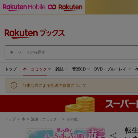
トップ
本・コミック
雑誌
音楽CD
DVD・ブルーレイ
熊本地震による配送の影響について
現
トップ
>
本
>
漫画（コミック）
>
その他
在
地
転