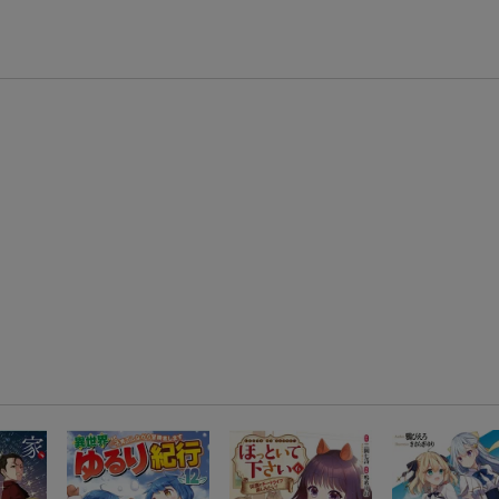
【スタンプカード】楽天ポイントもらえる＆抽選で豪華景品が当たる！
エントリー＆3,000円以上購入で無料データSIM（3GB/月プラン）が当たる！
楽天モバイル紹介キャンペーンの拡散で300円OFFクーポン進呈
)