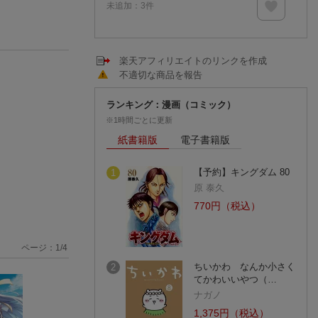
未追加：
3
件
楽天アフィリエイトのリンクを作成
不適切な商品を報告
ランキング：漫画（コミック）
※1時間ごとに更新
紙書籍版
電子書籍版
【予約】キングダム 80
1
原 泰久
770円（税込）
ページ：
1
/
4
ちいかわ なんか小さく
2
てかわいいやつ（…
ナガノ
1,375円（税込）