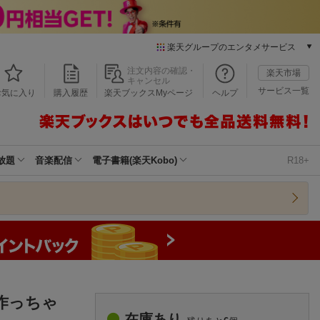
楽天グループのエンタメサービス
本/ゲーム/CD/DVD
注文内容の確認・
楽天市場
キャンセル
楽天ブックス
サービス一覧
お気に入り
購入履歴
楽天ブックスMyページ
ヘルプ
電子書籍
楽天Kobo
雑誌読み放題
楽天マガジン
放題
音楽配信
電子書籍(楽天Kobo)
R18+
音楽配信
楽天ミュージック
動画配信
楽天TV
動画配信ガイド
Rakuten PLAY
無料テレビ
Rチャンネル
作っちゃ
チケット
在庫あり