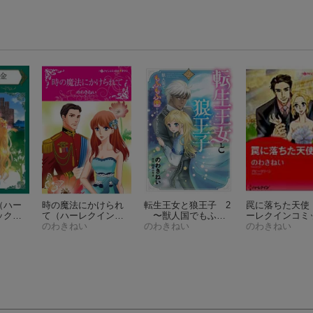
（ハー
時の魔法にかけられ
転生王女と狼王子 2
罠に落ちた天使
ック
て
（ハーレクインコ
〜獣人国でもふも
ーレクインコミ
ミックス・キララ 8
のわきねい
ふ園を作っちゃいま
のわきねい
ス☆キララ）
のわきねい
31）
した♡〜
（コミックM
aomao）