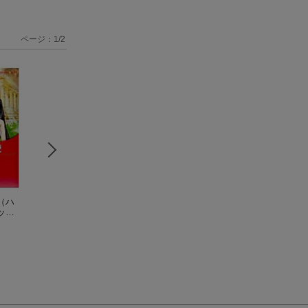
ページ：
1
/
2
（ハ
愛を信じないあなた
嘘でもいいから
（ハ
不名誉な噂
（ハー
ック
（ハーレクインコミ
ーレクインコミック
クインコミックス
ックス）
のわきねい
ス）
のわきねい
のわきねい