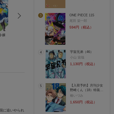
ONE PIECE 115
3
尾田 栄一郎
594円（税込）
令嬢
聖女じゃなかったの
優しい家族と、たく
転生幼女。神獣と
で、王宮でのんびり
さんのもふもふに囲
子と、最強のおじ
ご飯を作ることにし
朝谷 コトリ
まれて。〜異世界で
ひのみち
ん傭兵団の中で生
秋野キサラ
ました 10
幸せに暮らします〜
る。（3）
(1件)
(1件)
(1件)
（8）
宇宙兄弟（46）
4
小山 宙哉
1,130円（税込）
【入荷予約】月刊少女
5
野崎くん（18）特装…
椿いづみ
1,650円（税込）
国に追いやられ