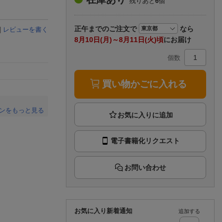
残りあと
6
個
楽天チケット
エンタメニュース
推し楽
正午まで
のご注文で
なら
|
レビューを書く
8月10日(月)～8月11日(火)頃
にお届け
個数
買い物かごに入れる
ンをもっと見る
。
電子書籍化リクエスト
お問い合わせ
お気に入り新着通知
追加する