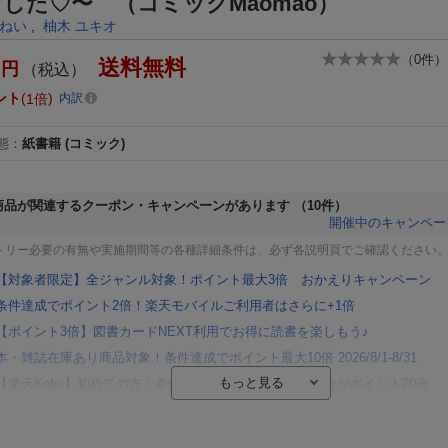
した♡〜 （コミックMaomao）
ねい
,
柚木 ユキオ
（
0
件）
送料無料
円
（税込）
ント
1倍
内訳
態
：
紙書籍
(コミック)
商品が関連するクーポン・キャンペーンがあります
（10件）
開催中のキャンペー
トリー必要の有無や実施期間等の各種詳細条件は、必ず各説明頁でご確認ください
【対象者限定】全ジャンル対象！ポイント最大3倍 おかえりキャンペーン
条件達成でポイント2倍！楽天モバイルご利用者はさらに+1倍
【ポイント3倍】図書カードNEXT利用でお得に読書を楽しもう♪
本・雑誌在庫あり商品対象！条件達成でポイント最大10倍 2026/8/1-8/31
【楽天Kobo】初めての方！条件達成で楽天ブックス購入分がポイント20倍
【楽天モバイルご利用者限定】条件達成で100万ポイント山分け！
【Rakuten Fashion×楽天ブックス】条件達成で10万ポイント山分け