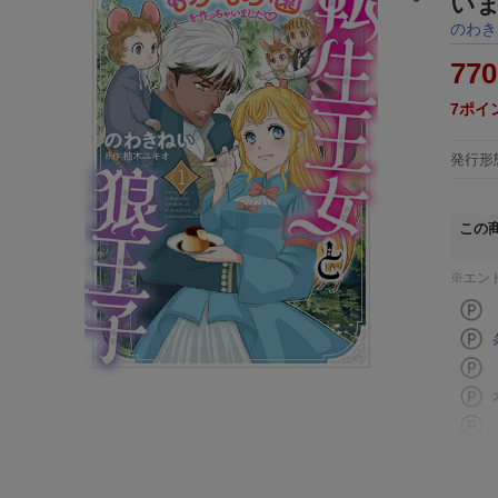
いま
のわき
770
7
ポイ
発行形
この
※エン