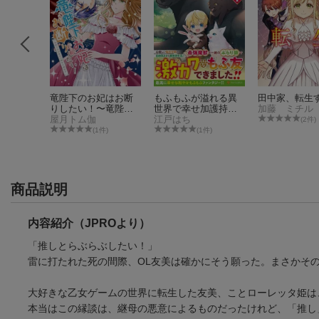
ダラけた
竜陛下のお妃はお断
もふもふが溢れる異
田中家、転生す
りしたい！〜竜陛下
世界で幸せ加護持ち
加藤 ミチル
は10番目の側妃を溺
屋月トム伽
生活！（1）
江戸はち
(2件)
愛中〜（3）
件)
(1件)
(1件)
商品説明
内容紹介（JPROより）
「推しとらぶらぶしたい！」
雷に打たれた死の間際、OL友美は確かにそう願った。まさかそ
大好きな乙女ゲームの世界に転生した友美、ことローレッタ姫は
本当はこの縁談は、継母の悪意によるものだったけれど、「推し