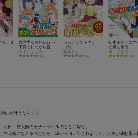
る。 8
異世界ゆるり紀行 〜
ほっといて下さい
転生王女と天才
子育てしながら冒険
（6）
の魔法革命
者します〜（12）
みずなともみ
鳴希りお
鴉 ぴえろ
(1件)
(1件)
(7件)
の願いが叶うなんて！
、明日、獣人国の王子・ラウルのもとに嫁ぐ。
」の花嫁になれるのだから、城から追い出されようが、人族が蔑む獣人