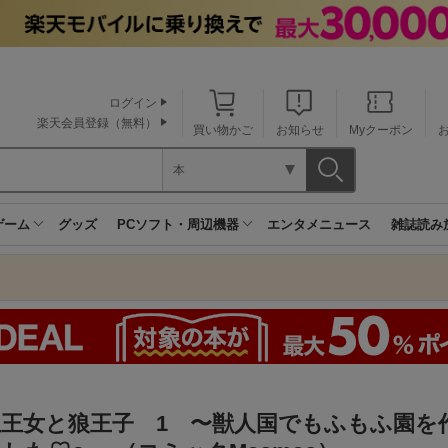
ログイン
楽天会員登録（無料）
買い物かご
お知らせ
Myクーポン
本
ゲーム
グッズ
PCソフト・周辺機器
エンタメニュース
雑誌読み
生王女と狼王子 1 〜獣人国でもふもふ園を