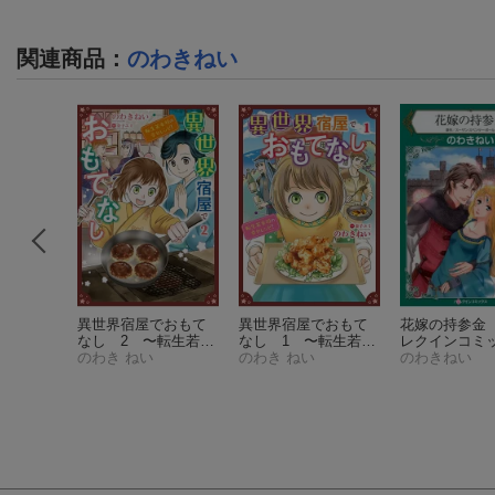
関連商品
：
のわきねい
ない贈り
異世界宿屋でおもて
異世界宿屋でおもて
花嫁の持参金
クインコ
なし 2 〜転生若女
なし 1 〜転生若女
レクインコミ
12）
将の幸せレシピ！〜
のわき ねい
将の幸せレシピ！〜
のわき ねい
ス 1006）
のわきねい
（コミックMaomao）
（コミックMaomao）