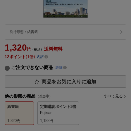
発行形態
：
紙書籍
1,320
円
送料無料
(税込)
12
ポイント
1倍
内訳
ご注文できない商品
詳細
商品をお気に入りに追加
他の形態の商品
すべて見る
（全
2
件）
紙書籍
定期購読
ポイント3倍
Fujisan
1,320
円
1,188
円