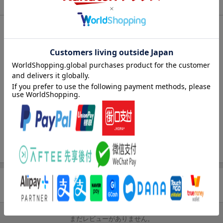
商品情報
エントリー＆3,000円以上購入で無料データSIM（3GB/月プ
ラン）が当たる！
発売日
2024年05月20日
楽天モバイル紹介キャンペーンの拡散で300円OFFクーポン
進呈
出版社
近代セールス社
条件達成で楽天限定・宝塚歌劇 宙組貸切公演ペアチケット
刊行形態
隔週刊
が当たる
サイズ
B5
楽天ブックス雑誌
20771
コード
JAN
4910207710649
バックナンバー
この雑誌の他の号を見る
商品レビュー
まだレビューがありません。