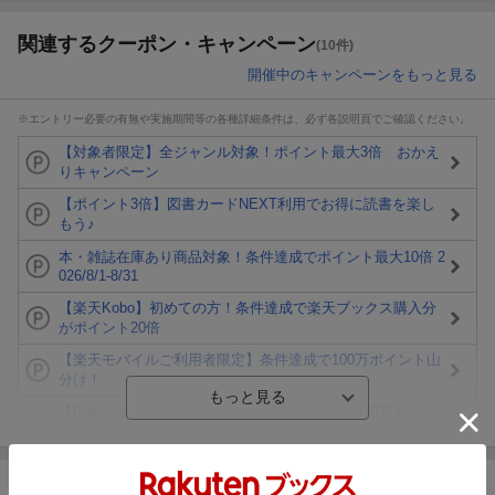
関連するクーポン・キャンペーン
(10件)
開催中のキャンペーンをもっと見る
※エントリー必要の有無や実施期間等の各種詳細条件は、必ず各説明頁でご確認ください。
【対象者限定】全ジャンル対象！ポイント最大3倍 おかえ
りキャンペーン
【ポイント3倍】図書カードNEXT利用でお得に読書を楽し
もう♪
本・雑誌在庫あり商品対象！条件達成でポイント最大10倍 2
026/8/1-8/31
【楽天Kobo】初めての方！条件達成で楽天ブックス購入分
がポイント20倍
【楽天モバイルご利用者限定】条件達成で100万ポイント山
分け！
【Rakuten Fashion×楽天ブックス】条件達成で10万ポイン
ト山分け
【スタンプカード】楽天ポイントもらえる＆抽選で豪華景品
が当たる！