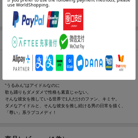
ページ数
162p
ISBN
9784758027359
商品説明
内容紹介（JPROより）
【次にくるマンガ大賞2024ノミネート!!!】
"うるみん"はアイドルなのに
歌も踊りもダメダメで性格も素直じゃない。
そんな彼女を推している世界で1人だけのファン、キミヤ。
ダメなアイドルと、そんな彼女を推し続ける男の日常を描く、
「尊い」系ラブコメディ！