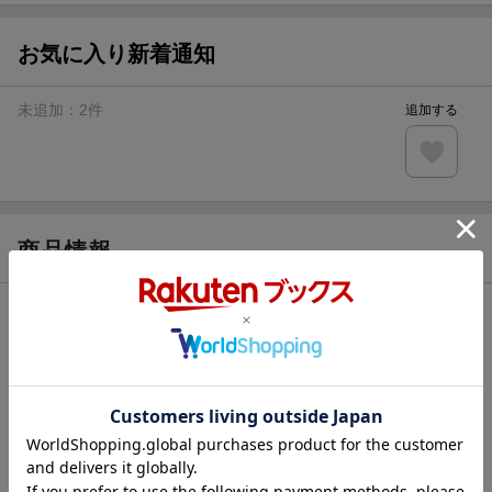
お気に入り新着通知
未追加：
2
件
追加する
商品情報
発売日
2024年07月25日頃
著者／編集
キシリモ
(著)
シリーズ
ダメドルと世界に1人だけのファン
出版社
一迅社
発行形態
コミック