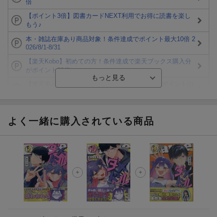
倍
【ポイント3倍】図書カードNEXT利用でお得に読書を楽し
もう♪
本・雑誌在庫あり商品対象！条件達成でポイント最大10倍 2
026/8/1-8/31
【楽天Kobo】初めての方！条件達成で楽天ブックス購入分
がポイント20倍
【楽天モバイルご利用者限定】条件達成で100万ポイント山
分け！
【Rakuten Fashion×楽天ブックス】条件達成で10万ポイン
ト山分け
よく一緒に購入されている商品
【スタンプカード】楽天ポイントもらえる＆抽選で豪華景品
が当たる！
エントリー＆3,000円以上購入で無料データSIM（3GB/月プ
ラン）が当たる！
楽天モバイル紹介キャンペーンの拡散で300円OFFクーポン
進呈