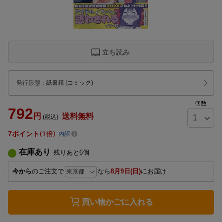
立ち読み
発行形態
：
紙書籍
(コミック)
個数
792
円
送料無料
(税込)
7
ポイント
1倍
内訳
在庫あり
残りあと
6
個
今から
のご注文で
なら
8月9日(日)
にお届け
買い物かごに入れる