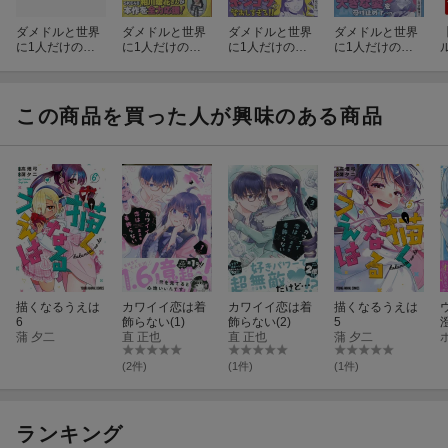
ダメドルと世界
ダメドルと世界
ダメドルと世界
ダメドルと世界
に1人だけのフ
に1人だけのフ
に1人だけのフ
に1人だけのフ
ァン(5)
ァン(4)
ァン(1)
ァン(3)
この商品を買った人が興味のある商品
描くなるうえは
カワイイ恋は着
カワイイ恋は着
描くなるうえは
6
飾らない(1)
飾らない(2)
5
蒲 夕二
直 正也
直 正也
蒲 夕二
(2件)
(1件)
(1件)
ランキング