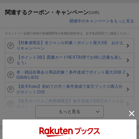
関連するクーポン・キャンペーン
(10件)
開催中のキャンペーンをもっと見る
※エントリー必要の有無や実施期間等の各種詳細条件は、必ず各説明頁でご確認ください。
【対象者限定】全ジャンル対象！ポイント最大3倍 おかえ
りキャンペーン
【ポイント3倍】図書カードNEXT利用でお得に読書を楽し
もう♪
本・雑誌在庫あり商品対象！条件達成でポイント最大10倍 2
026/8/1-8/31
【楽天Kobo】初めての方！条件達成で楽天ブックス購入分
がポイント20倍
【楽天モバイルご利用者限定】条件達成で100万ポイント山
分け！
【Rakuten Fashion×楽天ブックス】条件達成で10万ポイン
ト山分け
【スタンプカード】楽天ポイントもらえる＆抽選で豪華景品
が当たる！