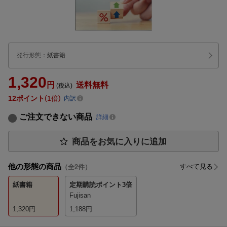
発行形態
：
紙書籍
1,320
円
送料無料
(税込)
12
ポイント
1倍
内訳
ご注文できない商品
詳細
商品をお気に入りに追加
他の形態の商品
すべて見る
（全
2
件）
紙書籍
定期購読
ポイント3倍
Fujisan
1,320
円
1,188
円