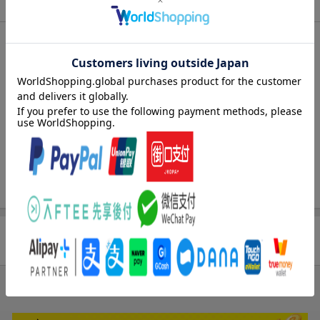
商品情報
エントリー＆3,000円以上購入で無料データSIM（3GB/月プ
ラン）が当たる！
発売日
2024年06月05日
楽天モバイル紹介キャンペーンの拡散で300円OFFクーポン
進呈
出版社
近代セールス社
条件達成で楽天限定・宝塚歌劇 宙組貸切公演ペアチケット
サイズ
AB
が当たる
楽天ブックス雑誌
20771
コード
JAN
4910207730647
バックナンバー
この雑誌の他の号を見る
商品レビュー
まだレビューがありません。