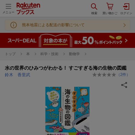
メニュー
熊本地震による配送の影響について
トップ
本
科学・技術
動物学
水の世界のひみつがわかる！ すごすぎる海の生物の図鑑
鈴木 香里武
（
2
件）