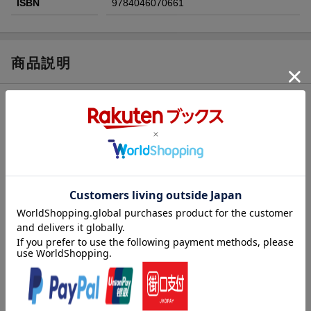
ISBN
9784046070661
商品説明
内容紹介（JPROより）
おもしろくてためになると評判！ シリーズ累計50万部超えの
「すごすぎる図鑑」最新刊！
人間から見ると不思議がいっぱいな水の生き物たちの、多様でユ
ニークな生態を豊富な写真やイラストでご紹介。
思わずびっくりな生存戦略の数々は、これからの時代の生きるヒ
ントになるかも？
子どもはもちろん、大人の知的好奇心も満たす水の世界のトリビ
アに、本書で出会ってください！
第1章 魚の体の不思議
第2章 魚の暮らしの不思議
第3章 魚の身の守り方と捕食の不思議