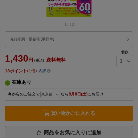
1
/
10
発行形態
：
紙書籍
(単行本)
個数
1,430
円
送料無料
(税込)
13
ポイント
1倍
内訳
在庫あり
今から
のご注文で
なら
8月8日(土)
にお届け
買い物かごに入れる
商品をお気に入りに追加