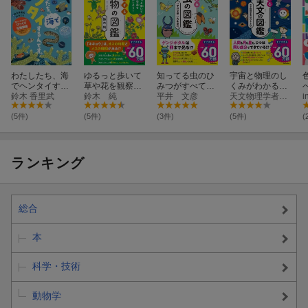
わたしたち、海
ゆるっと歩いて
知ってる虫のひ
宇宙と物理のし
でヘンタイする
草や花を観察し
みつがすべてわ
くみがわかる！
んです。
鈴木 香里武
よう！ すごすぎ
鈴木 純
かる！ すごすぎ
平井 文彦
すごすぎる宇
天文物理学者BossB
i
る身近な植物の
る身近な昆虫の
宙・天文の図鑑
図鑑
図鑑
(5件)
(5件)
(3件)
(5件)
(
ランキング
総合
本
科学・技術
動物学