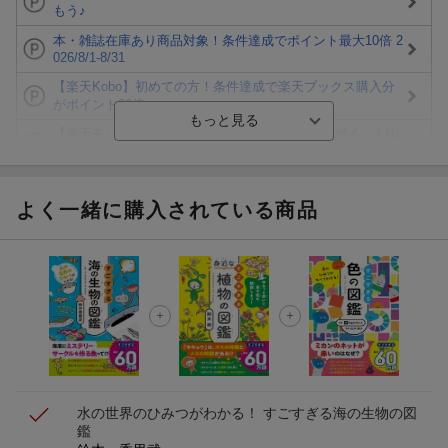
もう♪
本・雑誌在庫あり商品対象！条件達成でポイント最大10倍 2
026/8/1-8/31
【楽天Kobo】初めての方！条件達成で楽天ブックス購入分
がポイント20倍
【楽天モバイルご利用者限定】条件達成で100万ポイント山
分け！
【Rakuten Fashion×楽天ブックス】条件達成で10万ポイン
ト山分け
よく一緒に購入されている商品
【スタンプカード】楽天ポイントもらえる＆抽選で豪華景品
が当たる！
楽天モバイル紹介キャンペーンの拡散で300円OFFクーポン
進呈
条件達成で楽天限定・宝塚歌劇 宙組貸切公演ペアチケット
が当たる
水の世界のひみつがわかる！ すごすぎる海の生物の図
鑑