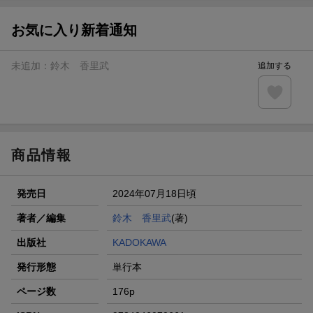
お気に入り新着通知
未追加：
鈴木 香里武
追加する
商品情報
発売日
2024年07月18日頃
著者／編集
鈴木 香里武
(著)
出版社
KADOKAWA
発行形態
単行本
ページ数
176p