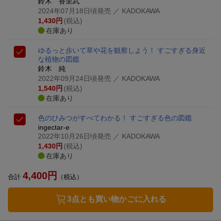
鈴木 香里武
2024年07月18日頃発売
／ KADOKAWA
1,430
円
(税込)
在庫あり
ゆるっと歩いて草や花を観察しよう！ すごすぎる身近
な植物の図鑑
鈴木 純
2022年09月24日頃発売
／ KADOKAWA
1,540
円
(税込)
在庫あり
色のひみつがすべてわかる！ すごすぎる色の図鑑
ingectar-e
2022年10月26日頃発売
／ KADOKAWA
1,430
円
(税込)
在庫あり
4,400
円
合計
（税込）
3点とも買い物かごに入れる