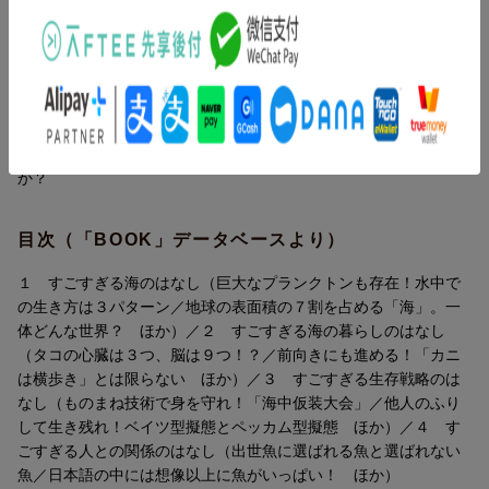
第4章 魚と私たちの生活の不思議
内容紹介（「BOOK」データベースより）
「なんでこんな姿をしているんだろう？」「どうしてあんなふう
に生きられるんだろう？」海の世界には、人間の世界の常識から
はかけ離れた個性豊かで不思議な生き物ばかり！知れば知るほ
ど、探求心が湧いてくる。そんな海のひみつをのぞいてみません
か？
目次（「BOOK」データベースより）
１ すごすぎる海のはなし（巨大なプランクトンも存在！水中で
の生き方は３パターン／地球の表面積の７割を占める「海」。一
体どんな世界？ ほか）／２ すごすぎる海の暮らしのはなし
（タコの心臓は３つ、脳は９つ！？／前向きにも進める！「カニ
は横歩き」とは限らない ほか）／３ すごすぎる生存戦略のは
なし（ものまね技術で身を守れ！「海中仮装大会」／他人のふり
して生き残れ！ベイツ型擬態とペッカム型擬態 ほか）／４ す
ごすぎる人との関係のはなし（出世魚に選ばれる魚と選ばれない
魚／日本語の中には想像以上に魚がいっぱい！ ほか）