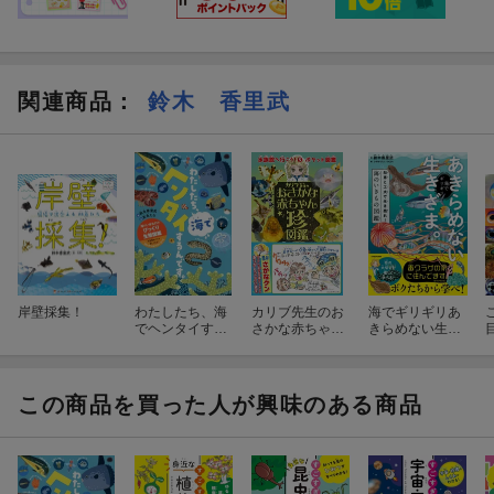
関連商品
：
鈴木 香里武
岸壁採集！
わたしたち、海
カリブ先生のお
海でギリギリあ
でヘンタイする
さかな赤ちゃん
きらめない生き
んです。
珍図鑑
ざま。 知恵と工
夫で生き残れ！
海のいきもの図
鑑
この商品を買った人が興味のある商品