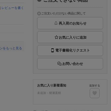
楽天チケット
エンタメニュース
|
レビューを書く
推し楽
ご注文いただけない商品に関して
再入荷のお知らせ
ンをもっと見る
電子書籍化リクエスト
。
お問い合わせ
お気に入り新着通知
追加する
未追加：
猪瀬直樹