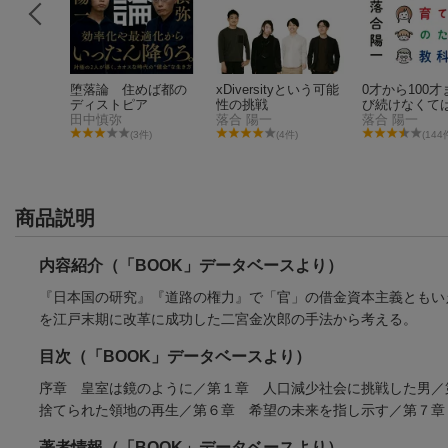
らし
堕落論 住めば都の
xDiversityという可能
0才から100
ディストピア
性の挑戦
び続けなくて
田中慎弥
落合 陽一
ない時代を生
落合 陽一
ぶ人と育てる
(3件)
(4件)
(144
めの教科書
商品説明
内容紹介（「BOOK」データベースより）
『日本国の研究』『道路の権力』で「官」の借金資本主義ともい
を江戸末期に改革に成功した二宮金次郎の手法から考える。
目次（「BOOK」データベースより）
序章 皇室は鏡のように／第１章 人口減少社会に挑戦した男／
捨てられた領地の再生／第６章 希望の未来を指し示す／第７章
著者情報（「BOOK」データベースより）