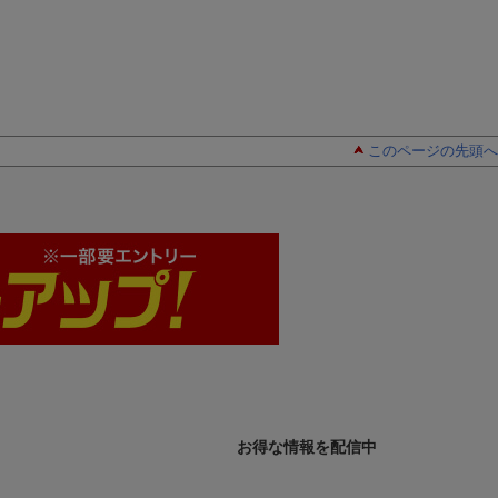
ジメントを問う
猪瀬直樹
猪瀬直樹
HP新書）
猪瀬直樹
このページの先頭へ
お得な情報を配信中