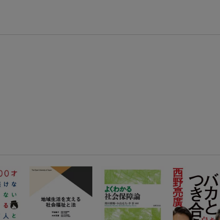
楽天モバイル紹介キャンペーンの拡散で300円OFFクーポン進呈
条件達成で楽天限定・宝塚歌劇 宙組貸切公演ペアチケットが当たる