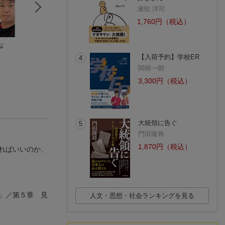
瀬知 洋司
1,760円（税込）
な
働き方5．0
時間革命
子ども・養育者・
落合 陽一
堀江貴文
援者をつなぐ 複
【入荷予約】学校ER
4
性トラウマへのメ
ニ
(80件)
(234件)
タライジング・ア
関根一朗
ローチ
3,300円（税込）
大統領に告ぐ
5
門田隆将
1,870円（税込）
ればいいのか、
」／第５章 見
人文・思想・社会ランキングを見る