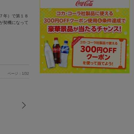
７年）で第１８
が契機になって
ページ：1/32