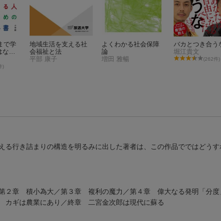
才まで学
地域生活を支える社
よくわかる社会保障
バカとつき合う
はなら
会福祉と法
論
堀江貴文
きる学
平部 康子
増田 雅暢
(262件)
人のた
件)
える行き詰まりの構造を明るみに出した著者は、この作品でではどうす
第２章 積小為大／第３章 複利の魔力／第４章 偉大なる発明「分度
 カギは農業にあり／終章 二宮金次郎は現代に蘇る