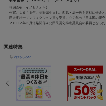
猪瀬直樹（イノセナオキ）
作家。１９４６年、長野県生まれ。西武・堤一族を素材に借金と
回大宅壮一ノンフィクション賞を受賞。９７年の『日本国の研究
２００２年６月道路関係４公団民営化推進委員会の委員となった
関連特集
#おもしろい