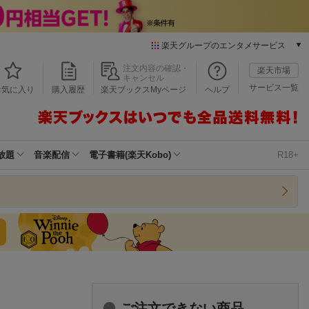
楽天グループのエンタメサービス
本/ゲーム/CD/DVD
注文内容の確認・
楽天市場
キャンセル
楽天ブックス
サービス一覧
お気に入り
購入履歴
楽天ブックスMyページ
ヘルプ
電子書籍
楽天Kobo
雑誌読み放題
楽天マガジン
放題
音楽配信
電子書籍(楽天Kobo)
R18+
音楽配信
楽天ミュージック
動画配信
楽天TV
動画配信ガイド
Rakuten PLAY
無料テレビ
Rチャンネル
チケット
ご注文できない商品