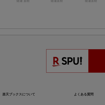
6）
猪瀬 直樹
猪瀬直樹
猪瀬直樹
楽天ブックスについて
よくある質問