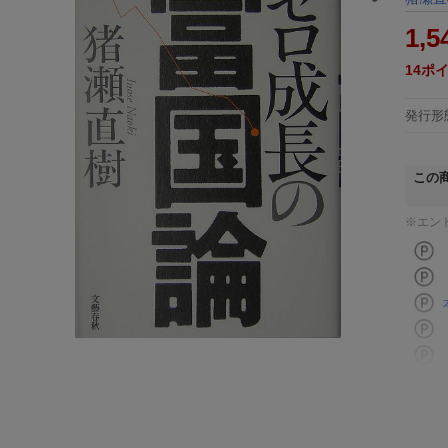
1,5
14
ポ
発行形
この
※エン