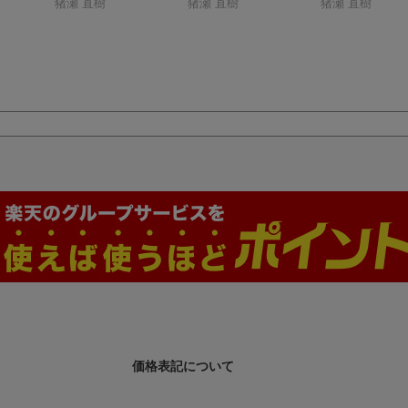
7）
猪瀬 直樹
史
猪瀬 直樹
猪瀬 直樹
価格表記について