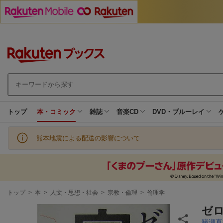
トップ
本・コミック
雑誌
音楽CD
DVD・ブルーレイ
熊本地震による配送の影響について
現
トップ
>
本
>
人文・思想・社会
>
宗教・倫理
>
倫理学
在
地
ゼ
猪瀬直