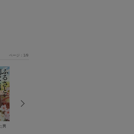
ページ：
1
/
9
た男
公〈おおやけ〉 日本
天皇の影法師
（中公
明治維新で変わら
国・意思決定のマネ
文庫）
かった日本の核心