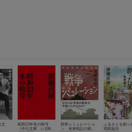
公文
昭和23年冬の暗号
戦争シミュレーショ
ふるさとを創っ
（中公文庫 い108-
ン 未来戦記の精神
唱歌誕生