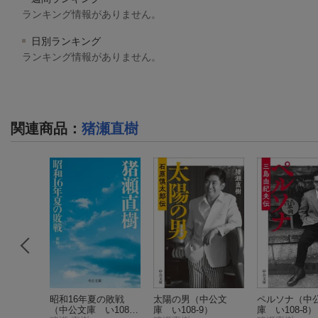
ランキング情報がありません。
日別ランキング
ランキング情報がありません。
関連商品
：
猪瀬直樹
紀末（小
昭和16年夏の敗戦
太陽の男
（中公文
ペルソナ
（中
（中公文庫 い108-
庫 い108-9）
庫 い108-8）