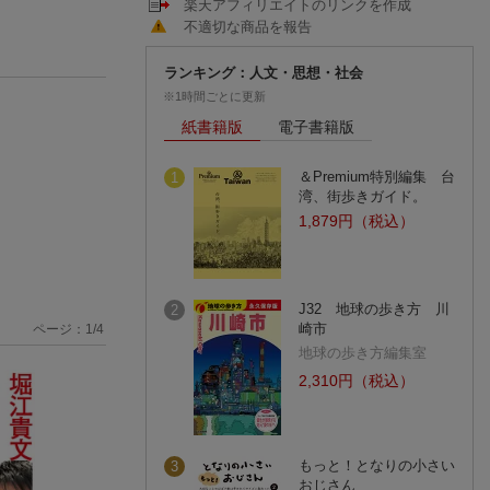
楽天アフィリエイトのリンクを作成
不適切な商品を報告
ランキング：人文・思想・社会
※1時間ごとに更新
紙書籍版
電子書籍版
＆Premium特別編集 台
1
湾、街歩きガイド。
1,879円（税込）
J32 地球の歩き方 川
2
崎市
ページ：
1
/
4
地球の歩き方編集室
2,310円（税込）
もっと！となりの小さい
3
おじさん