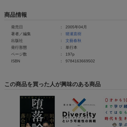
商品情報
発売日
：
2005年04月
著者／編集
：
猪瀬直樹
出版社
：
文藝春秋
発行形態
：
単行本
ページ数
：
197p
ISBN
：
9784163669502
この商品を買った人が興味のある商品