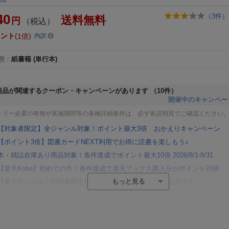
40
（
3
件）
送料無料
円
（税込）
イント
1倍
内訳
態
：
紙書籍
(単行本)
商品が関連するクーポン・キャンペーンがあります
（10件）
開催中のキャンペー
トリー必要の有無や実施期間等の各種詳細条件は、必ず各説明頁でご確認ください
【対象者限定】全ジャンル対象！ポイント最大3倍 おかえりキャンペーン
【ポイント3倍】図書カードNEXT利用でお得に読書を楽しもう♪
本・雑誌在庫あり商品対象！条件達成でポイント最大10倍 2026/8/1-8/31
【楽天Kobo】初めての方！条件達成で楽天ブックス購入分がポイント20倍
【楽天モバイルご利用者限定】条件達成で100万ポイント山分け！
【Rakuten Fashion×楽天ブックス】条件達成で10万ポイント山分け
【スタンプカード】楽天ポイントもらえる＆抽選で豪華景品が当たる！
エントリー＆3,000円以上購入で無料データSIM（3GB/月プラン）が当たる！