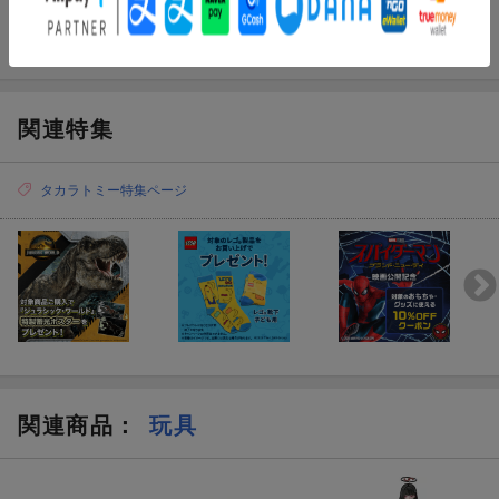
術！）そして 赤いラインの入ったタイヤ。現在、世界で一番売れ
ているミニカーです。
【プレゼントに最適】お誕生日、クリスマスプレゼント、入園・
入学祝いなど記念日でのプレゼントにぴったりです。
関連特集
【対象年齢】：3歳以上
【商品サイズ (cm)】(幅×高さ×奥行）：13.3×16.5×4.1
タカラトミー特集ページ
関連商品
：
玩具