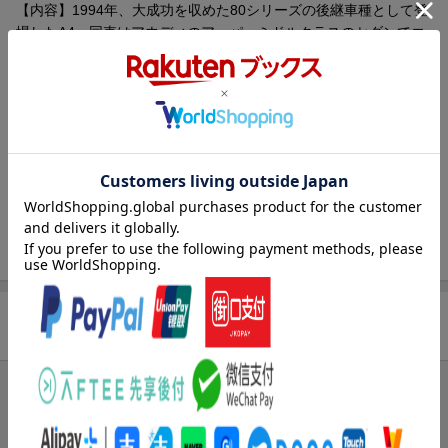
【内容】1994年、大成功を収めた80シリーズの後継車種として登
場したA4。同車はアウディのアッパーミドルクラスのセダンでエ
ンジンは1.6および1.8リッターの直4、2.8リッターのV6他が搭載
された。
同車をベースにエンジンの高出力化やサスペンションの強化を行
ったのがホットウィールがモチーフにした2代目S4で1997年に登
場している。S4はセダンとステーションワゴンの2タイプが用意
され、後者はS4アヴァントと呼ばれた。
エンジンは265馬力を発生するV6 DOHC 2.7リッター・ツインタ
ーボエンジンを積み、これに手動の6速M/Tとフルタイム4WDを組
み合わせたスポーツカー顔負けのメカニズムで、最高速度は250k
m/h超をマークした。
ホットウィールではシンプルながらその実速いという、羊の皮を
被った狼的な実車の雰囲気をしっかりとスケールダウンしてい
る。
商品レビュー
【原産国】タイ 【対象年齢】3歳〜
【Brandについて】カリフォルニア生まれ 1秒間に16台売れている
ミニカー。
まだレビューがありません。
【ホットウィール】Hot Wheels＝「かっこいい車！」独特な南カ
ルフォルニア風の外観、高速に動くホイール、（当時の最新技