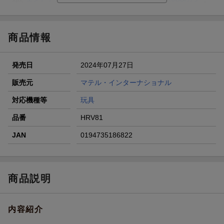
ラン）が当たる！
楽天モバイル紹介キャンペーンの拡散で300円OFFクーポン
進呈
商品情報
条件達成で楽天限定・宝塚歌劇 宙組貸切公演ペアチケット
が当たる
発売日
2024年07月27日
エントリー＆条件達成で『鬼滅の刃』オリジナルきんちゃく
袋が当たる！
販売元
マテル・インターナショナル
【楽天24】日用品の楽天24と楽天ブックス買いまわりでク
対応機種等
玩具
ーポン★
品番
HRV81
JAN
0194735186822
商品説明
内容紹介