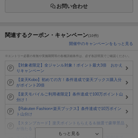
お問い合わせ
関連するクーポン・キャンペーン
(10件)
開催中のキャンペーンをもっと見る
※エントリー必要の有無や実施期間等の各種詳細条件は、必ず各説明頁でご確認ください。
【対象者限定】全ジャンル対象！ポイント最大3倍 おかえ
りキャンペーン
【楽天Kobo】初めての方！条件達成で楽天ブックス購入分
がポイント20倍
【楽天モバイルご利用者限定】条件達成で100万ポイント山
分け！
【Rakuten Fashion×楽天ブックス】条件達成で10万ポイン
ト山分け
【スタンプカード】楽天ポイントもらえる＆抽選で豪華景品
が当たる！
エントリー＆3,000円以上購入で無料データSIM（3GB/月プ