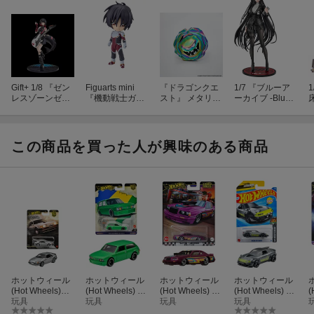
Gift+ 1/8 『ゼン
Figuarts mini
『ドラゴンクエ
1/7 『ブルーア
1
レスゾーンゼ
『機動戦士ガン
スト』 メタリッ
ーカイブ -Blue
ロ』 エレン・ジ
ダムSEED DES
クモンスターズ
Archive-』 リオ
ョー 華やぐ遊歩
TINY』 シン・ア
ギャラリー オー
(塗装済み完成品
Ver. (フィギュ
スカ (塗装済み
ロラウンダー
フィギュア)
ー
ア)
可動フィギュア)
(フィギュア)
この商品を買った人が興味のある商品
ホットウィール
ホットウィール
ホットウィール
ホットウィール
(Hot Wheels)
(Hot Wheels)
(Hot Wheels) ブ
(Hot Wheels) ベ
(
カーカルチャー
玩具
カーカルチャー
玩具
ールバード '86
玩具
ーシックカー マ
玩具
パワートリップ
ワールドツアー
フォード サンダ
ツダ MX-5 ミア