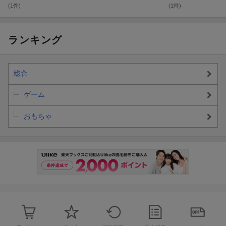
'84マスタング S
フォルクスワー
ーバードプロス
ータ 乗り物おも
(1件)
(1件)
VO 乗り物おも
ゲン ブラジリア
トック 乗り物お
ちゃ ミニカー 3
ちゃ ミニカー 3
乗り物おもちゃ
もちゃ ミニカー
歳から グレー J
歳から シルバー
ミニカー 3歳か
3歳から パープ
FN41
JKF31
ら グリーン HR
ル HRT72
9
ランキング
V82
総合
ゲーム
おもちゃ