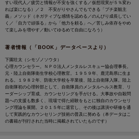
すい現代人／疲労と情報が不安を強くする／仮想現実が５％変わ
プチ楽観主義3 「自力で頑張る」から「他力を頼る」へ
れば楽になる）／２ 不安がりやさんでもできる「プチ楽観主
プチ楽観主義4 苦しみ依存をやめて楽しみを増やす
義」メソッド（ネガティブな感情を認める／のんびり成長してい
プチ楽観主義5 動いてゆるめて自由になろう
く／「自力で頑張る」から「他力を頼る」へ／苦しみ依存をやめ
て楽しみを増やす／動いてゆるめて自由になろう）
著者情報（「BOOK」データベースより）
下園壮太（シモゾノソウタ）
心理カウンセラー。ＮＰＯ法人メンタルレスキュー協会理事長。
元・陸上自衛隊衛生学校心理教官。１９５９年、鹿児島県に生ま
れる。１９８２年、防衛大学校を卒業後、陸上自衛隊入隊。陸上
自衛隊初の心理幹部として、自衛隊員のメンタルヘルス教育、リ
ーダーシップ育成、カウンセリングを手がける。大事故や自殺問
題への支援も数多く、現場で得た経験をもとに独自のカウンセリ
ング理論を展開。２０１５年に退官し、その後は講演や研修を通
して実践的なカウンセリング技術の普及に努める（本データはこ
の書籍が刊行された当時に掲載されていたものです）