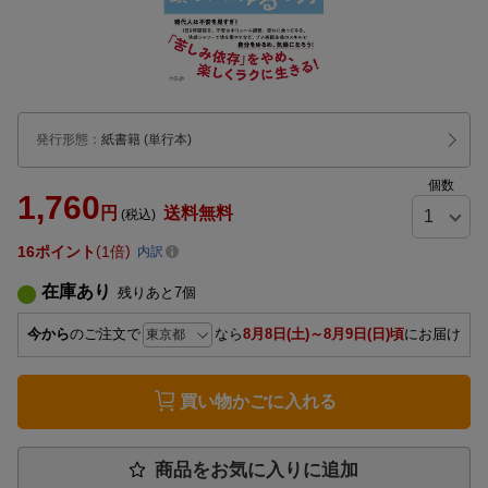
発行形態
：
紙書籍
(単行本)
個数
1,760
円
送料無料
(税込)
16
ポイント
1倍
内訳
在庫あり
残りあと
7
個
今から
のご注文で
なら
8月8日(土)～8月9日(日)頃
にお届け
買い物かごに入れる
商品をお気に入りに追加