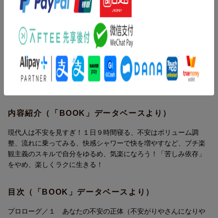
とないとスルーできる人がいます。前者の不安がりやさんには「4
を上手にゆるめ、気楽に自由になりましょう！
つの思考の偏り(信念)」(自分はダメ、他人は自分を攻撃する、世
の中は搾取的、未来は危険)があり、それに基づいた世界で生きて
います。かといって、楽観的になるのはリスクを避けられなくな
ると怖く、なぜか罪悪感も覚えてしまう。不安だらけの日々はし
んどく、エネルギーも消耗するため、うつの原因にもなります。
プチ楽観主義はそんな不安がりやさんが、ちょっとだけ楽観寄り
になれるメソッド。性格を変えるのではなく心の「状態」を変
え、過剰不安で消耗しないことを目指します。
「不安はエスカレーションする」「疲労と情報が不安を強くす
内容紹介（「BOOK」データベースより）
る」など不安の正体を知り、「不安はなくそうとせずボリューム
調整」「1日9時間寝る」「自己決定をやめて神頼みしてみる」
現代人は不安を見すぎ！１日９時間寝る、不安はボリューム調
「快感シャワーで快を増やす」「苦しみ依存をやめる」などさま
整、流れに乗ってみる、快感シャワーで快を増やすなど、プチ楽
ざまなプチ楽観主義のテクニックを紹介。不安でガチガチの自分
観主義のスキルで自分をゆるめ、気楽になろう！「苦しみ依存」
を上手にゆるめ、気楽に自由になりましょう！
をやめ、楽しくラクに生きる！
第1章 不安がりやさんになりやすい現代人
第2章 疲労と情報が不安を強くする
目次（「BOOK」データベースより）
第3章 仮想現実が5％変われば楽になる
プチ楽観主義1 ネガティブな感情を認める
プロローグ／１ あなたの不安の正体（不安がりやさんになりや
プチ楽観主義2 のんびり成長していく