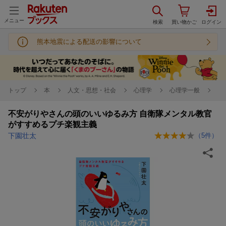
メニュー
熊本地震による配送の影響について
トップ
本
人文・思想・社会
心理学
心理学一般
不安がりやさんの頭のいいゆるみ方 自衛隊メンタル教官
がすすめるプチ楽観主義
下園壮太
（
5
件）