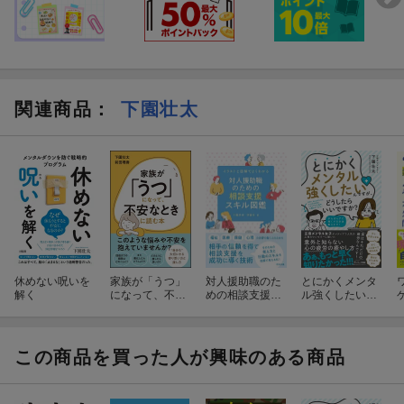
関連商品
：
下園壮太
休めない呪いを
家族が「うつ」
対人援助職のた
とにかくメンタ
解く
になって、不安
めの相談支援ス
ル強くしたいん
なときに読む本
キル図鑑
ですが、どうし
たらいいです
か？
この商品を買った人が興味のある商品