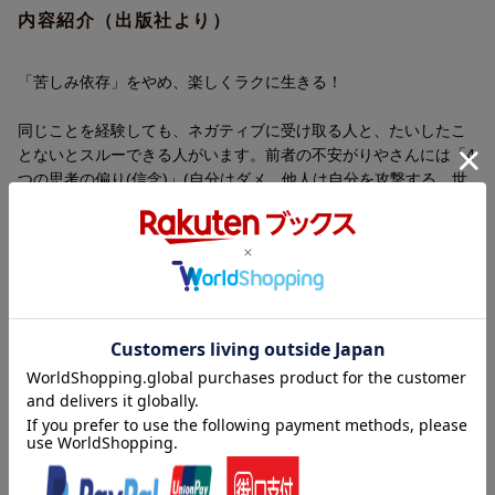
内容紹介（出版社より）
「苦しみ依存」をやめ、楽しくラクに生きる！
同じことを経験しても、ネガティブに受け取る人と、たいしたこ
とないとスルーできる人がいます。前者の不安がりやさんには「4
つの思考の偏り(信念)」(自分はダメ、他人は自分を攻撃する、世
の中は搾取的、未来は危険)があり、それに基づいた世界で生きて
います。かといって、楽観的になるのはリスクを避けられなくな
ると怖く、なぜか罪悪感も覚えてしまう。不安だらけの日々はし
んどく、エネルギーも消耗するため、うつの原因にもなります。
プチ楽観主義はそんな不安がりやさんが、ちょっとだけ楽観寄り
になれるメソッド。性格を変えるのではなく心の「状態」を変
え、過剰不安で消耗しないことを目指します。
内容紹介（JPROより）
「不安はエスカレーションする」「疲労と情報が不安を強くす
る」など不安の正体を知り、「不安はなくそうとせずボリューム
「苦しみ依存」をやめ、楽しくラクに生きる！
調整」「1日9時間寝る」「自己決定をやめて神頼みしてみる」
「快感シャワーで快を増やす」「苦しみ依存をやめる」などさま
同じことを経験しても、ネガティブに受け取る人と、たいしたこ
ざまなプチ楽観主義のテクニックを紹介。不安でガチガチの自分