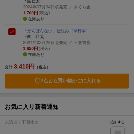
下園壮太
2024年07月04日頃発売
／ さくら舎
1,760
円
(税込)
在庫あり
「がんばらない」仕組み
（単行本）
下園 壮太
2024年03月22日頃発売
／ 三笠書房
1,650
円
(税込)
在庫あり
3,410
円
合計
（税込）
2点とも買い物かごに入れる
お気に入り新着通知
未追加：
下園壮太
追加する