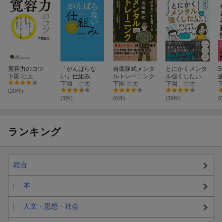
寛容力のコツ
「がんばらな
自衛隊式メンタ
とにかくメンタ
下園 壮太
い」仕組み
ルトレーニング
ル強くしたいん
下園 壮太
下園 壮太
ですが、どうし
下園 壮太
たらいいです
(20件)
か？
(3件)
(6件)
(39件)
(
ランキング
総合
本
人文・思想・社会