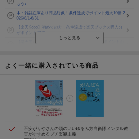
もう♪
本・雑誌在庫あり商品対象！条件達成でポイント最大10倍 2
026/8/1-8/31
【楽天Kobo】初めての方！条件達成で楽天ブックス購入分
がポイント20倍
【楽天モバイルご利用者限定】条件達成で100万ポイント山
分け！
【Rakuten Fashion×楽天ブックス】条件達成で10万ポイン
ト山分け
よく一緒に購入されている商品
【スタンプカード】楽天ポイントもらえる＆抽選で豪華景品
が当たる！
楽天モバイル紹介キャンペーンの拡散で300円OFFクーポン
進呈
条件達成で楽天限定・宝塚歌劇 宙組貸切公演ペアチケット
が当たる
不安がりやさんの頭のいいゆるみ方
自衛隊メンタル教
官がすすめるプチ楽観主義