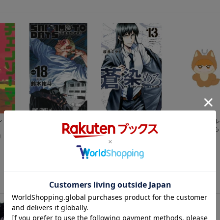
 18
SAKAMOTO DAYS 1
蒼く染めろ（13）
TVアニメ『ブ
8
桜井 ミヤト
ック』 ちみけ
鈴木 祐斗
こっと 8.國神錬
玩具
)
(7件)
ブルーロック（30）
（講談社コミックス）
金城 宗幸