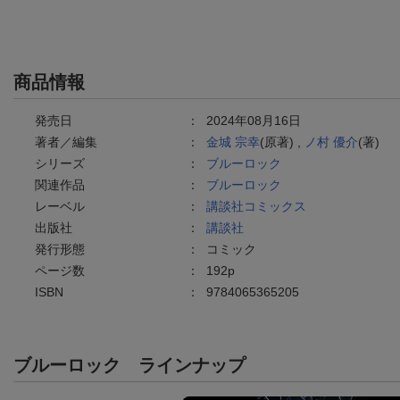
商品情報
発売日
：
2024年08月16日
著者／編集
：
金城 宗幸
(原著) ,
ノ村 優介
(著)
シリーズ
：
ブルーロック
関連作品
：
ブルーロック
レーベル
：
講談社コミックス
出版社
：
講談社
発行形態
：
コミック
ページ数
：
192p
ISBN
：
9784065365205
ブルーロック
ラインナップ