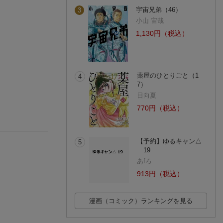
宇宙兄弟（46）
3
小山 宙哉
1,130円（税込）
薬屋のひとりごと（1
4
7）
日向夏
770円（税込）
【予約】ゆるキャン△
5
19
あfろ
913円（税込）
漫画（コミック）ランキングを見る