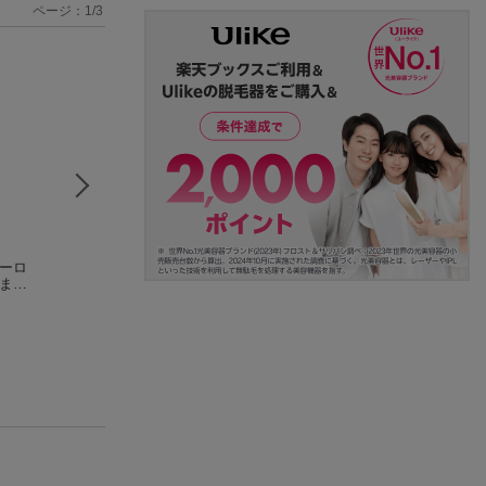
ページ：
1
/
3
ルーロ
アオアシ（37）
ブルーロック 生
ブルーロック 8
もます
小林 有吾
存 漢字ドリル
浦和希
介
講談社
(23件)
(1件)
(4件)