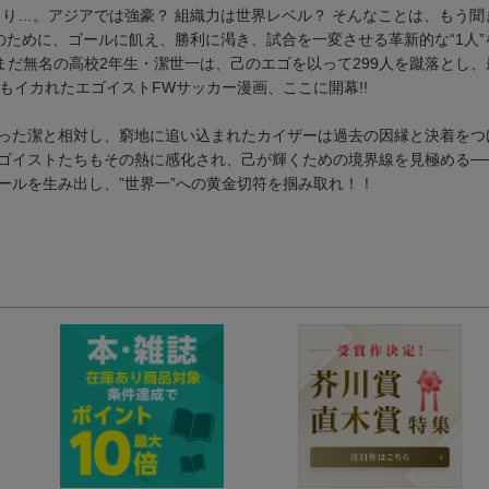
まり…。アジアでは強豪？ 組織力は世界レベル？ そんなことは、もう聞
のために、ゴールに飢え、勝利に渇き、試合を一変させる革新的な“1人
まだ無名の高校2年生・潔世一は、己のエゴを以って299人を蹴落とし
最もイカれたエゴイストFWサッカー漫画、ここに開幕!!
った潔と相対し、窮地に追い込まれたカイザーは過去の因縁と決着をつ
ゴイストたちもその熱に感化され、己が輝くための境界線を見極める─
ールを生み出し、”世界一”への黄金切符を掴み取れ！！