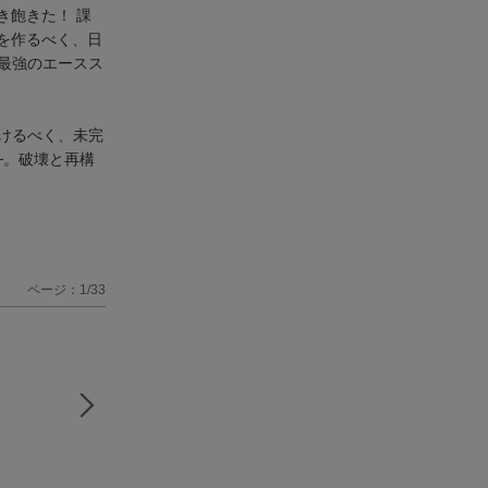
き飽きた！ 課
”を作るべく、日
、最強のエースス
けるべく、未完
─。破壊と再構
ページ：1/33