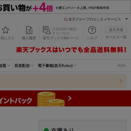
楽天グループのエンタメサービス
本/ゲーム/CD/DVD
注文内容の確認・
楽天市場
キャンセル
楽天ブックス
サービス一覧
お気に入り
購入履歴
楽天ブックスMyページ
ヘルプ
電子書籍
楽天Kobo
雑誌読み放題
楽天マガジン
放題
音楽配信
電子書籍(楽天Kobo)
R18+
音楽配信
楽天ミュージック
動画配信
楽天TV
動画配信ガイド
Rakuten PLAY
無料テレビ
Rチャンネル
チケット
在庫あり