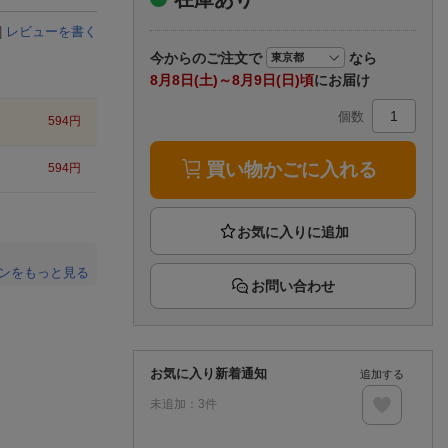
楽天チケット
エンタメニュース
|
レビューを書く
推し楽
今から
のご注文で
なら
8月8日(土)～8月9日(日)頃
にお届け
個数
594
円
買い物かごに入れる
594
円
ンをもっと見る
お問い合わせ
。
お気に入り新着通知
追加する
未追加：
3
件