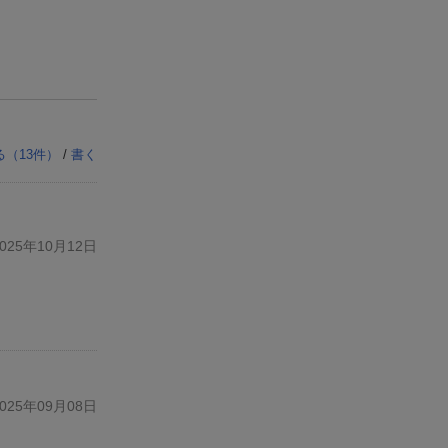
る（
13
件）
/
書く
25年10月12日
25年09月08日