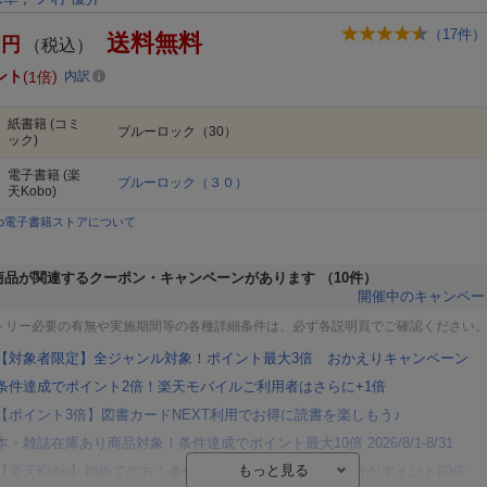
（
17
件）
送料無料
円
（税込）
ント
1倍
内訳
紙書籍
(コミ
ブルーロック（30）
ック)
電子書籍
(楽
ブルーロック（３０）
天Kobo)
bo電子書籍ストアについて
商品が関連するクーポン・キャンペーンがあります
（10件）
開催中のキャンペー
トリー必要の有無や実施期間等の各種詳細条件は、必ず各説明頁でご確認ください
【対象者限定】全ジャンル対象！ポイント最大3倍 おかえりキャンペーン
条件達成でポイント2倍！楽天モバイルご利用者はさらに+1倍
【ポイント3倍】図書カードNEXT利用でお得に読書を楽しもう♪
本・雑誌在庫あり商品対象！条件達成でポイント最大10倍 2026/8/1-8/31
【楽天Kobo】初めての方！条件達成で楽天ブックス購入分がポイント20倍