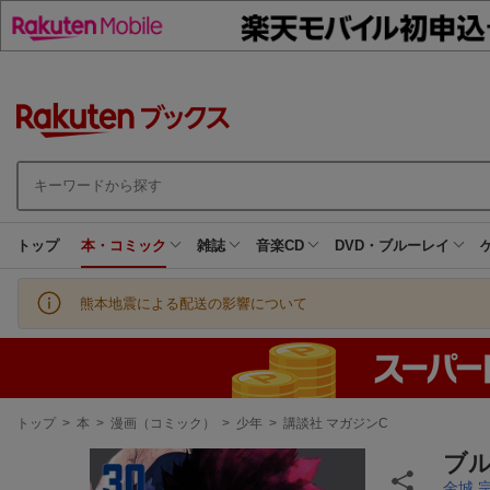
トップ
本・コミック
雑誌
音楽CD
DVD・ブルーレイ
熊本地震による配送の影響について
現
トップ
>
本
>
漫画（コミック）
>
少年
>
講談社 マガジンC
在
地
ブ
金城 