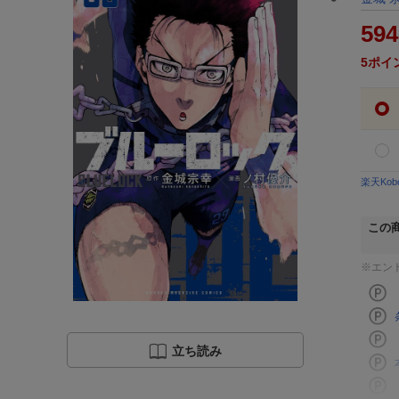
594
5
ポイ
楽天Ko
この
※エン
立ち読み