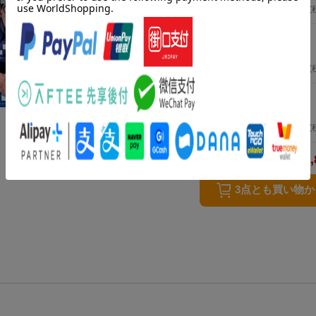
2024年08月16日発売
／ 講談社
594
円
(
ブルーロック（31）
（講談社コミックス）
金城 宗幸
2024年10月17日発売
／ 講談社
627
円
(
ブルーロック（29）
（講談社コミックス）
金城 宗幸
2024年05月16日発売
／ 講談社
594
円
(
1,
合計
3点とも買い物