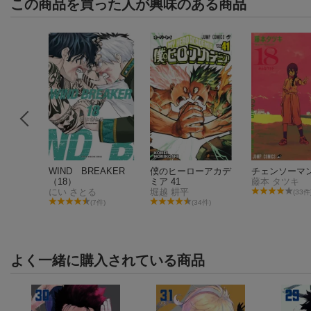
この商品を買った人が興味のある商品
ルーロッ
WIND BREAKER
僕のヒーローアカデ
チェンソーマン
リートフ
（18）
ミア 41
藤本 タツキ
にい さとる
堀越 耕平
(33件
件)
(7件)
(34件)
よく一緒に購入されている商品