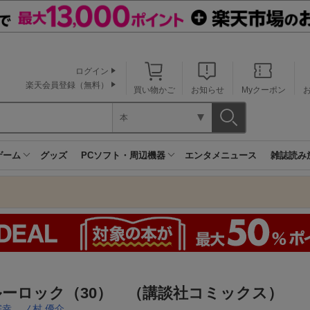
ログイン
楽天会員登録（無料）
買い物かご
お知らせ
Myクーポン
本
ゲーム
グッズ
PCソフト・周辺機器
エンタメニュース
雑誌読み
ルーロック（30） （講談社コミックス）
宗幸
,
ノ村 優介