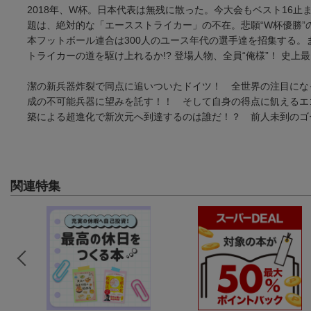
2018年、W杯。日本代表は無残に散った。今大会もベスト16止
題は、絶対的な「エースストライカー」の不在。悲願“W杯優勝”
本フットボール連合は300人のユース年代の選手達を招集する。
トライカーの道を駆け上れるか!? 登場人物、全員“俺様”！ 史上
潔の新兵器炸裂で同点に追いついたドイツ！ 全世界の注目にな
成の不可能兵器に望みを託す！！ そして自身の得点に飢えるエ
築による超進化で新次元へ到達するのは誰だ！？ 前人未到のゴ
関連特集