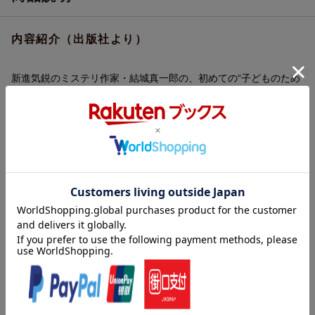
内容紹介（出版社より）
新進気鋭のミステリ作家・結城真一郎の、初めての“子どものため
の謎解き小説”。
あなたは、この問題がとけますか？--謎だらけの転校生が出題す
る、5つの算数問題。
あっと驚くどんでん返しの連続に、本が好きな子もそうでもない
子も夢中になること間違いなし。
楽しく読みながら算数力も読解力も鍛えられる1冊！
【あらすじ】
舞台は小学校。5年1組にかわいいけど謎めいた女の子・ナイトウ
さんが転校してきた。自分のことを何も語らない彼女につい
て、“ある疑惑”が持ち上がる……彼女の秘密を探る数斗に、ナイト
ウさんが「この問題が解けたら質問に答えてあげる」と出題して
内容紹介（JPROより）
きた。
それは一見ふつうの算数問題。算数が大得意な数斗は余裕で解い
『＃真相をお話しします』などでいま最も注目を集める新進気鋭
てみせる。ところが問題には実は“ワナ”が仕込まれており、数斗は
の作家・結城真一郎の初の児童書。転校生の謎を明かすために繰