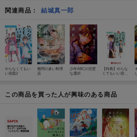
関連商品
：
結城真一郎
やらなくてもい
難問の多い料理
少年ABCの完璧
【特典】やらな
い宿題2
店
な選択
くてもいい宿題
(特製メッセージ
カード)
この商品を買った人が興味のある商品