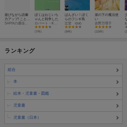
遊びながら語彙
ぼくはおじいち
ばんざい！ぼく
崖の下の魔法使
力アップ! ことば
ゃんと戦争した
らのフシギ島
い
が広がる しりと
SAPIXの通信教育 ピグマキッズくらぶ
ロバート・K・スミス
辻堂 ゆめ
吉野万理子
り図鑑
(7件)
(9件)
(10件)
(
ランキング
総合
本
絵本・児童書・図鑑
児童書
児童書（日本）