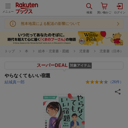
メニュー
熊本地震による配送の影響について
トップ
本
絵本・児童書・図鑑
児童書
児童書（日本）
スーパーDEAL
対象アイテム
やらなくてもいい宿題
結城真一郎
（
26
件）