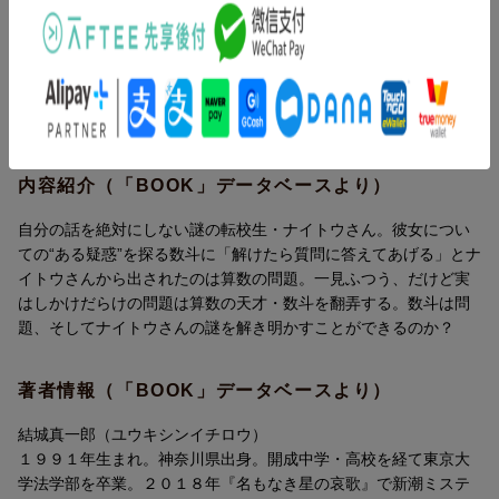
まんまと裏をかかれてしまう！
り広げられる算数問題バトル！ 一見、ふつうの算数の問題だけ
数斗は果たして彼女の秘密を明かせるのか？ そして彼女の正体
ど、公式や解法に当てはめただけでは正解は出せません。最後ま
は……!?
で読んで「そうだったのか……！！」とゾッとしたりびっくりし
たり。主人公の数斗といっしょに問題を考えながら、算数、そし
ナイトウさんの出す問題は、公式や解法に当てはめただけでは正
て“よく読むこと”のおもしろさを味わうことができます。
解は出せない。最後まで読んで「そうだったのか……！！」とゾ
ッとしたり、びっくりしたり。
内容紹介（「BOOK」データベースより）
謎を解く鍵は「よく読む」こと。頭を柔らかくしてしっかり読め
ば、むずかしい公式なんて必要なし。
自分の話を絶対にしない謎の転校生・ナイトウさん。彼女につい
あなたはナイトウさんの問題が解けるか？ そして彼女の秘密を
ての“ある疑惑”を探る数斗に「解けたら質問に答えてあげる」とナ
明かすことができるか？
イトウさんから出されたのは算数の問題。一見ふつう、だけど実
はしかけだらけの問題は算数の天才・数斗を翻弄する。数斗は問
【目次】
題、そしてナイトウさんの謎を解き明かすことができるのか？
1問目 奴隷とライオンのつるかめ算
2問目 逃亡者と警察の旅人算
3問目 老婆と少年の年齢算
著者情報（「BOOK」データベースより）
4問目 列車とボートの流水算
5問目 別れと思い出のニュートン算
結城真一郎（ユウキシンイチロウ）
6問目 最後の暗号
１９９１年生まれ。神奈川県出身。開成中学・高校を経て東京大
学法学部を卒業。２０１８年『名もなき星の哀歌』で新潮ミステ