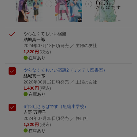
楽天モバイル紹介キャンペーンの拡散で300円OFFクーポン
進呈
やらなくてもいい宿題
結城真一郎
2024年07月18日頃発売
／ 主婦の友社
1,320
円
(税込)
在庫あり
やらなくてもいい宿題2
（ミステリ図書室）
結城真一郎
2026年06月12日頃発売
／ 主婦の友社
1,430
円
(税込)
在庫あり
6年3組さらばです
（短編小学校）
吉野 万理子
2024年07月25日頃発売
／ 静山社
1,320
円
(税込)
在庫あり