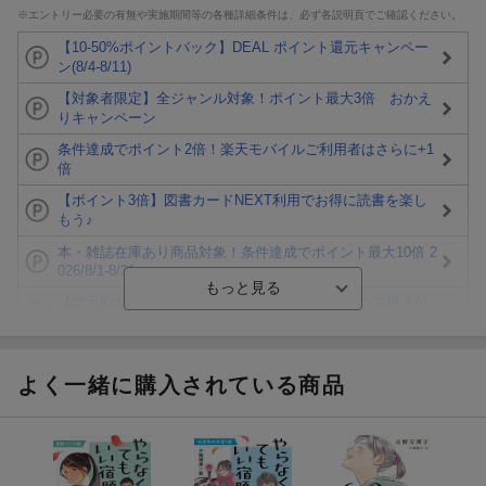
※エントリー必要の有無や実施期間等の各種詳細条件は、必ず各説明頁でご確認ください。
【10-50%ポイントバック】DEAL ポイント還元キャンペー
ン(8/4-8/11)
【対象者限定】全ジャンル対象！ポイント最大3倍 おかえ
りキャンペーン
条件達成でポイント2倍！楽天モバイルご利用者はさらに+1
倍
【ポイント3倍】図書カードNEXT利用でお得に読書を楽し
もう♪
本・雑誌在庫あり商品対象！条件達成でポイント最大10倍 2
026/8/1-8/31
【楽天Kobo】初めての方！条件達成で楽天ブックス購入分
がポイント20倍
【楽天モバイルご利用者限定】条件達成で100万ポイント山
分け！
よく一緒に購入されている商品
【Rakuten Fashion×楽天ブックス】条件達成で10万ポイン
ト山分け
【スタンプカード】楽天ポイントもらえる＆抽選で豪華景品
が当たる！