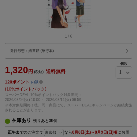
1
/
6
発行形態
：
紙書籍
(単行本)
個数
1,320
円
送料無料
(税込)
120
ポイント
内訳
10%ポイントバック
スーパーDEAL 10%ポイントバック対象期間：
2026/08/04(火) 10:00 ～ 2026/08/11(火) 09:59
※本対象期間終了後、同一商品にて、スーパーDEALキャンペーンが継続実施
されることがあります。
在庫あり
残りあと
39
個
正午まで
のご注文で
なら
8月8日(土)～8月9日(日)頃
にお届