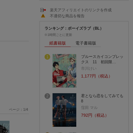
楽天アフィリエイトのリンクを作成
不適切な商品を報告
ランキング：ボーイズラブ（BL）
※1時間ごとに更新
紙書籍版
電子書籍版
ブルースカイコンプレッ
1
クス 11 初回限…
市川けい
1,177円（税込）
君となら恋をしてみても
2
8
窪田 マル
ページ：
1
/
4
792円（税込）