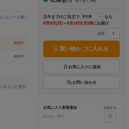
残りあと
5
個
楽天チケット
エンタメニュース
推し楽
正午まで
のご注文で
なら
|
レビューを書く
8月9日(日)～8月10日(月)頃
にお届け
個数
803
円
買い物かごに入れる
803
円
お問い合わせ
ンをもっと見る
。
お気に入り新着通知
追加する
未追加：
屋号