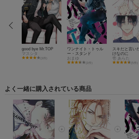
豹
good bye Mr.TOP
ワンナイト・トゥル
スキだと言い
マスシタ
ー・スタンド
けなのに
おまゆ
壱 あらた
件)
(3件)
(3件)
(5件)
よく一緒に購入されている商品