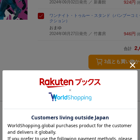
2024年09月02日発売
／ 新書館
924
円
(
ワンナイト・トゥルー・スタンド
（バンブーコミ
クション）
おまゆ
2024年08月27日発売
／ 竹書房
946
円
(
2,
合計
3点とも買い物