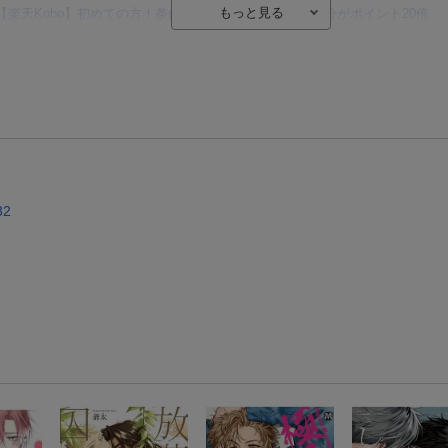
【楽天Kobo】初めての方！条件達成で楽天ブックス購入分がポイント20倍
【楽天モバイルご利用者限定】条件達成で100万ポイント山分け！
【Rakuten Fashion×楽天ブックス】条件達成で10万ポイント山分け
【スタンプカード】楽天ポイントもらえる＆抽選で豪華景品が当たる！
エントリー＆3,000円以上購入で無料データSIM（3GB/月プラン）が当たる！
楽天モバイル紹介キャンペーンの拡散で300円OFFクーポン進呈
32