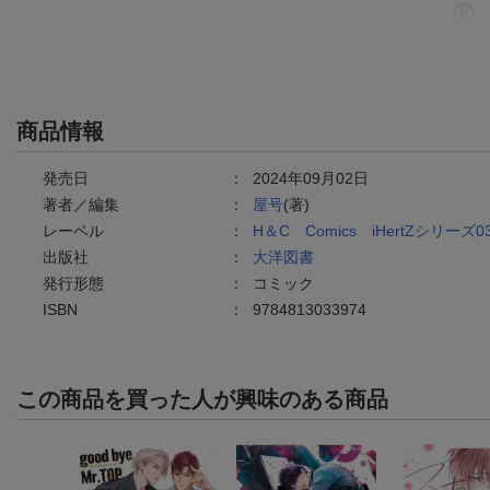
商品情報
発売日
：
2024年09月02日
著者／編集
：
屋号
(著)
レーベル
：
H＆C Comics iHertZシリーズ0
出版社
：
大洋図書
発行形態
：
コミック
ISBN
：
9784813033974
この商品を買った人が興味のある商品