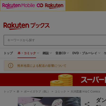
トップ
本・コミック
雑誌
音楽CD
DVD・ブルーレイ
熊本地震による配送の影響について
現
トップ
>
本
>
ボーイズラブ（BL）
>
コミック
>
大洋図書 H＆C Comics
在
地
ダン