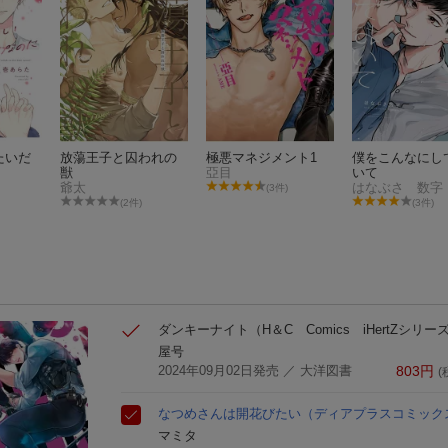
たいだ
放蕩王子と囚われの
極悪マネジメント1
僕をこんなにし
獣
亞目
いて
爺太
はなぶさ 数字
(3件)
(2件)
(3件)
ダンキーナイト
（H＆C Comics iHertZシリーズ
屋号
2024年09月02日発売
／ 大洋図書
803
円
(
なつめさんは開花びたい
（ディアプラスコミックス 
マミタ