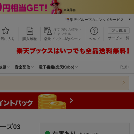
楽天グループのエンタメサービス
本/ゲーム/CD/DVD
注文内容の確認・
楽天市場
キャンセル
楽天ブックス
サービス一覧
お気に入り
購入履歴
楽天ブックスMyページ
ヘルプ
電子書籍
楽天Kobo
雑誌読み放題
楽天マガジン
放題
音楽配信
電子書籍(楽天Kobo)
R18+
音楽配信
楽天ミュージック
動画配信
楽天TV
動画配信ガイド
Rakuten PLAY
無料テレビ
Rチャンネル
ーズ03
チケット
在庫あり