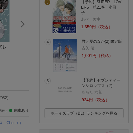
【予約】SUPER LOV
3
ERS 第21巻 小冊
子…
あべ 美幸
1,650円（税込）
君と夏のなか(2) 限定版
4
てお
リスキーシュガース
イイ声で啼けよ、お
求婚は計画的に
古矢 渚
パイス
まわりさん〜警官Ωは
園瀬もち
1,001円（税込）
爺太
ヤクザ様の運命
安滋かづ
(2件)
(2件)
(4件)
【予約】セブンティー
5
ンシロップス（2）
あらた 六花
032）
924円（税込）
在庫あり
税込)
ボーイズラブ（BL）ランキングを見る
Cheri＋）