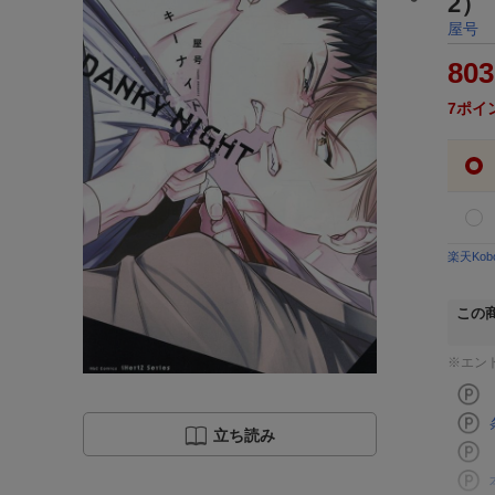
2）
屋号
803
7
ポイ
楽天Ko
この
※エン
立ち読み