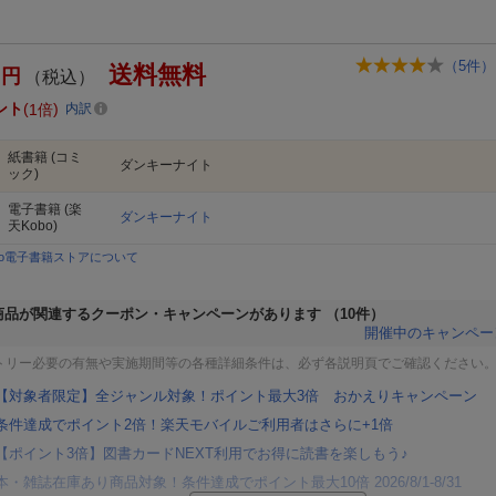
（
5
件）
送料無料
円
（税込）
ント
1倍
内訳
紙書籍
(コミ
ダンキーナイト
ック)
電子書籍
(楽
ダンキーナイト
天Kobo)
bo電子書籍ストアについて
商品が関連するクーポン・キャンペーンがあります
（10件）
開催中のキャンペー
トリー必要の有無や実施期間等の各種詳細条件は、必ず各説明頁でご確認ください
【対象者限定】全ジャンル対象！ポイント最大3倍 おかえりキャンペーン
条件達成でポイント2倍！楽天モバイルご利用者はさらに+1倍
【ポイント3倍】図書カードNEXT利用でお得に読書を楽しもう♪
本・雑誌在庫あり商品対象！条件達成でポイント最大10倍 2026/8/1-8/31