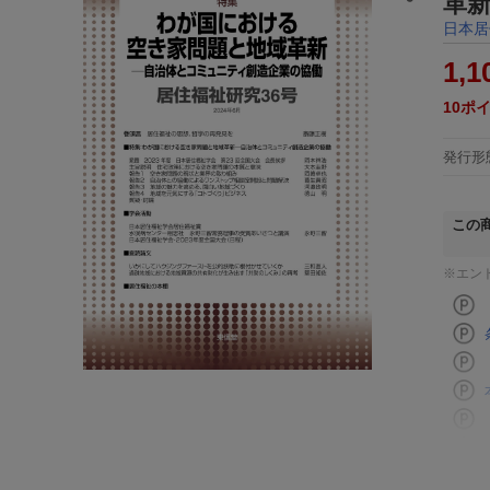
革
日本居
1,1
10
ポ
発行形
この
※エン