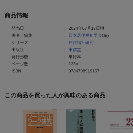
商品情報
発売日
：
2024年07月17日頃
著者／編集
：
日本居住福祉学会
(編)
シリーズ
：
居住福祉研究
出版社
：
東信堂
発行形態
：
単行本
ページ数
：
128p
ISBN
：
9784798919157
この商品を買った人が興味のある商品