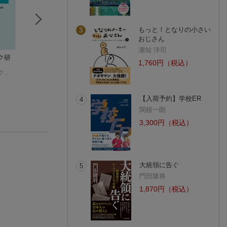
もっと！となりの小さい
3
おじさん
瀬知 洋司
ク研
自治体の「困った空
田舎の空き家活用読
ソーシャルワーク
1,760円（税込）
き家」対策
本
究 第13号
ソーシャルワーク研究編集委員会
宮崎 伸光
農文協
ソー
【入荷予約】学校ER
4
関根一朗
3,300円（税込）
大統領に告ぐ
5
門田隆将
1,870円（税込）