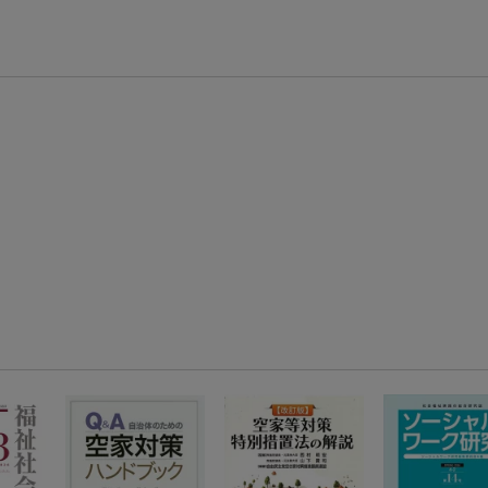
【スタンプカード】楽天ポイントもらえる＆抽選で豪華景品が当たる！
エントリー＆3,000円以上購入で無料データSIM（3GB/月プラン）が当たる！
楽天モバイル紹介キャンペーンの拡散で300円OFFクーポン進呈