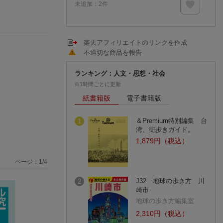
未追加：
2
件
楽天アフィリエイトのリンクを作成
不適切な商品を報告
ランキング：人文・思想・社会
※1時間ごとに更新
紙書籍版
電子書籍版
＆Premium特別編集 台
1
湾、街歩きガイド。
1,879円（税込）
ページ：
1
/
4
J32 地球の歩き方 川
2
崎市
地球の歩き方編集室
2,310円（税込）