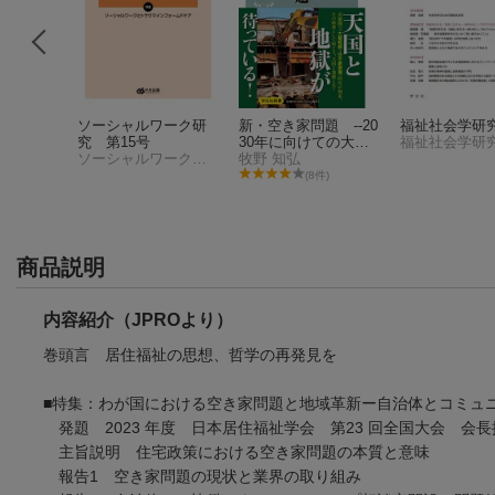
究
ソーシャルワーク研
新・空き家問題 --20
福祉社会学研究
究 第15号
30年に向けての大変
ソーシャルワーク研究編集委員会
化
牧野 知弘
件)
(8件)
商品説明
内容紹介（JPROより）
巻頭言 居住福祉の思想、哲学の再発
■特集：わが国における空き家問題と地域革新ー自治体とコミュ
発題 2023 年度 日本居住福祉学会 第23 回全国大
主旨説明 住宅政策における空き家問題の本質
報告1 空き家問題の現状と業界の取り