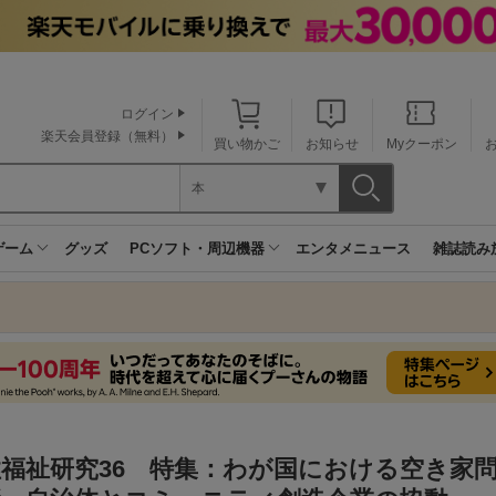
ログイン
楽天会員登録（無料）
買い物かご
お知らせ
Myクーポン
本
ゲーム
グッズ
PCソフト・周辺機器
エンタメニュース
雑誌読み
住福祉研究36 特集：わが国における空き家