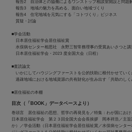
報告2 自治体との協働によるワンストップ相談室開設
報告3 地域の魅力を高める、面白い地域
報告4 住宅地域を元気にする「コトづくり」
質疑・討論
■学会活動
日本居住福祉学会居住福祉賞
水俣病センター相思社 永野三智常務理事の受賞あい
日本居住福祉学会・2023 度全国大会（日程）
■査読論文
いかにしてハウジングファーストを公的扶助に根付かせていく
過疎地域における地域資源の共有財化が生み出す「共助のしく
■居住福祉の本棚
目次（「BOOK」データベースより）
巻頭言 居住福祉の思想、哲学の再発見を／特集：わが国におけ
日本居住福祉学会 第２３回全国大会会長挨拶 岡本祥浩／主旨
か）／学会活動（日本居住福祉学会居住福祉賞／水俣病センター
ジングファーストを公的扶助に根付かせていくかー福祉事務所の