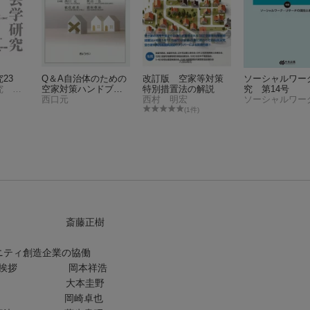
23
Q＆A自治体のための
改訂版 空家等対策
ソーシャルワー
福祉社会学研究 編集委員会
空家対策ハンドブッ
特別措置法の解説
究 第14号
ク
西口元
西村 明宏
(1件)
見を 斎藤正樹
ニティ創造企業の協働
会 会長挨拶 岡本祥浩
と意味 大本圭野
組み 岡崎卓也