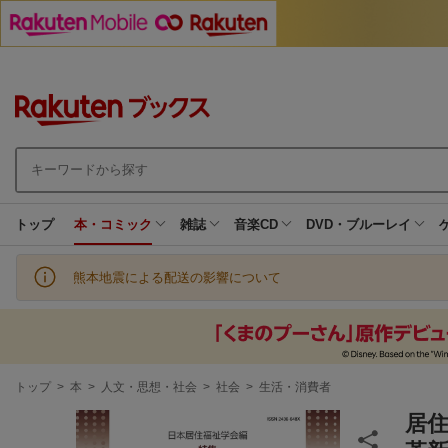
トップ
本・コミック
雑誌
音楽CD
DVD・ブルーレイ
熊本地震による配送の影響について
現
トップ
>
本
>
人文・思想・社会
>
社会
>
生活・消費者
在
地
居