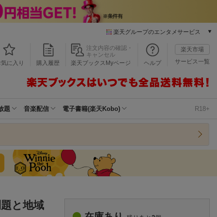
楽天グループのエンタメサービス
本/ゲーム/CD/DVD
注文内容の確認・
楽天市場
キャンセル
楽天ブックス
サービス一覧
お気に入り
購入履歴
楽天ブックスMyページ
ヘルプ
電子書籍
楽天Kobo
雑誌読み放題
楽天マガジン
放題
音楽配信
電子書籍(楽天Kobo)
R18+
音楽配信
楽天ミュージック
動画配信
楽天TV
動画配信ガイド
Rakuten PLAY
無料テレビ
Rチャンネル
問題と地域
チケット
在庫あり