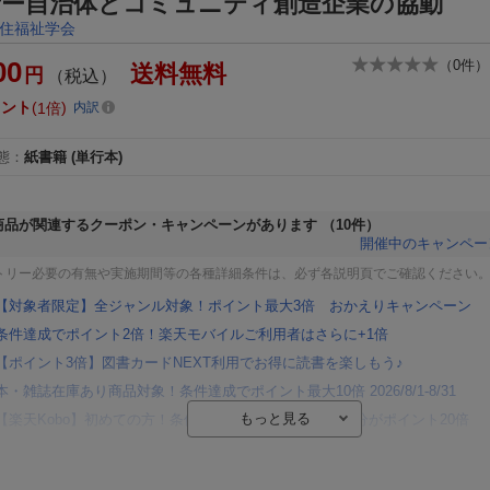
新ー自治体とコミュニティ創造企業の協動
住福祉学会
00
（
0
件）
送料無料
円
（税込）
イント
1倍
内訳
態
：
紙書籍
(単行本)
商品が関連するクーポン・キャンペーンがあります
（10件）
開催中のキャンペー
トリー必要の有無や実施期間等の各種詳細条件は、必ず各説明頁でご確認ください
【対象者限定】全ジャンル対象！ポイント最大3倍 おかえりキャンペーン
条件達成でポイント2倍！楽天モバイルご利用者はさらに+1倍
【ポイント3倍】図書カードNEXT利用でお得に読書を楽しもう♪
本・雑誌在庫あり商品対象！条件達成でポイント最大10倍 2026/8/1-8/31
【楽天Kobo】初めての方！条件達成で楽天ブックス購入分がポイント20倍
【楽天モバイルご利用者限定】条件達成で100万ポイント山分け！
【Rakuten Fashion×楽天ブックス】条件達成で10万ポイント山分け