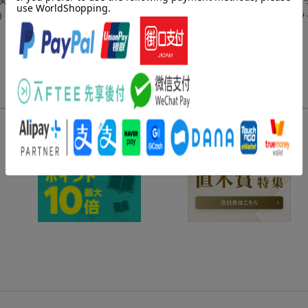
）／居住福祉の本棚（本多信博著『住文化創造ー日本再生へのガイドラ