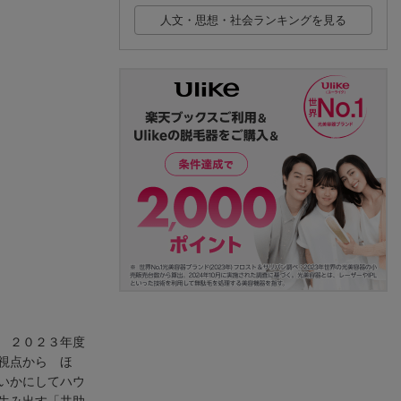
人文・思想・社会ランキングを見る
 ２０２３年度
視点から ほ
いかにしてハウ
生み出す「共助