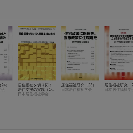
24）
居住福祉を切り拓く
居住福祉研究（23）
居住福祉研究 2
学会
居住支援の実践
（OM
日本居住福祉学会
日本居住福祉学
UPブックレット n
日本居住福祉学会
o．52 URP「先端的
都市研究」シ）