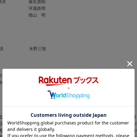
と問題解決 葛生貴昭
づくり 河邉政明
ビジネス 徳山 明
さつと講演 永野三智
か 三和直人
み」の再考 堅田知佐
る空き家問題と地域革新ー自治体とコミュニティ創造企業の協働（発題
説明 住宅政策における空き家問題の本質と意味ー自治体の取り組みの
相思社 永野三智常務理事の受賞あいさつと講演 ほか）／査読論文（
実態に関するｗｅｂ調査より／過疎地域における地域資源の共有財化が