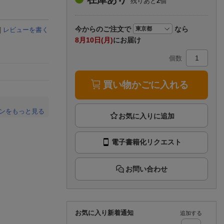
残りあと
2
個
楽天チケット
エンタメニュース
推し楽
今から
のご注文で
なら
|
レビューを書く
8月10日(月)
にお届け
個数
買い物かごに入れる
ンをもっと見る
。
電子書籍化リクエスト
お問い合わせ
お気に入り新着通知
追加する