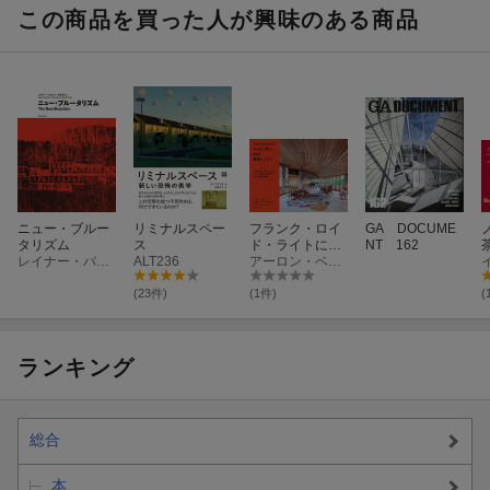
この商品を買った人が興味のある商品
ニュー・ブルー
リミナルスペー
フランク・ロイ
GA DOCUME
タリズム
ス
ド・ライトに学
NT 162
レイナー・バナム
ALT236
ぶ50の建築レッ
アーロン・ベツキー
スン
(23件)
(1件)
(
ランキング
総合
本