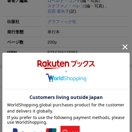
著者／編集
ロベルト・コンテ
(編・写真) ,
ステファノ・ペレゴ
(編・写真) ,
石田 亜矢子
(訳)
出版社
グラフィック社
発行形態
単行本
ページ数
200p
ISBN
9784766138955
商品説明
内容紹介（JPROより）
生の素材や構造要素を優先するミニマリズムの美学を持つブルー
タリズムは、イタリアで独自の進化を遂げた。
本書では個人邸宅から教会、墓地など、イタリア全土を網羅した1
40点以上のコンクリート建造物を収録した他に類のない一冊。