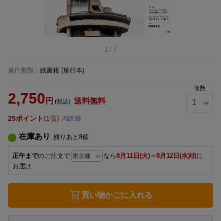
1
/
7
発行形態
：
紙書籍
(単行本)
個数
2,750
円
送料無料
(税込)
25
ポイント
1倍
内訳
在庫あり
残りあと
8
個
正午まで
のご注文で
なら
8月11日(火)～8月12日(水)頃
に
お届け
買い物かごに入れる