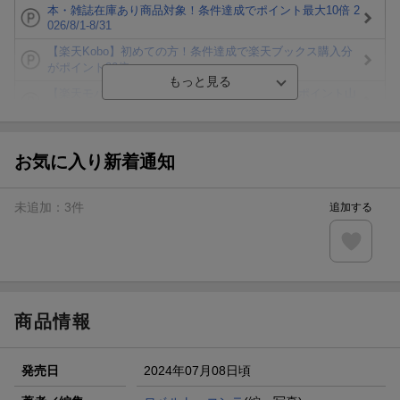
本・雑誌在庫あり商品対象！条件達成でポイント最大10倍 2
026/8/1-8/31
【楽天Kobo】初めての方！条件達成で楽天ブックス購入分
がポイント20倍
【楽天モバイルご利用者限定】条件達成で100万ポイント山
分け！
【Rakuten Fashion×楽天ブックス】条件達成で10万ポイン
ト山分け
お気に入り新着通知
【スタンプカード】楽天ポイントもらえる＆抽選で豪華景品
が当たる！
未追加：
3
件
追加する
エントリー＆3,000円以上購入で無料データSIM（3GB/月プ
ラン）が当たる！
楽天モバイル紹介キャンペーンの拡散で300円OFFクーポン
進呈
商品情報
発売日
2024年07月08日頃