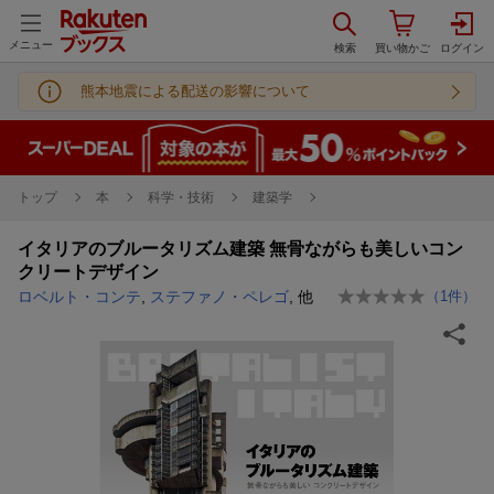
メニュー
熊本地震による配送の影響について
トップ
本
科学・技術
建築学
イタリアのブルータリズム建築 無骨ながらも美しいコン
クリートデザイン
ロベルト・コンテ
,
ステファノ・ペレゴ
, 他
（
1
件）