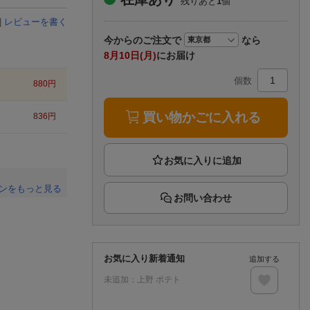
残りあと
1
個
楽天チケット
エンタメニュース
|
レビューを書く
推し楽
今から
のご注文で
なら
8月10日(月)
にお届け
個数
880
円
買い物かごに入れる
836
円
ンをもっと見る
お問い合わせ
。
お気に入り新着通知
追加する
未追加：
上野 ポテト