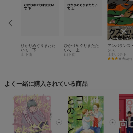
憶えてる
ひかりめぐりまたた
ひかりめぐりまたた
アンバランス
いて 下
いて 上
ンス
山下街
山下街
上野ポテト
件)
(4件)
よく一緒に購入されている商品