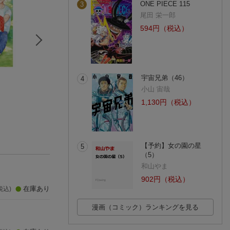
ONE PIECE 115
3
尾田 栄一郎
594円（税込）
宇宙兄弟（46）
4
バニラの甘さを証明
ハッピーバースデイ
藍より愛し
せよ
ペク・ヒナ
はなぶさ数字
小山 宙哉
峠本
(2件)
1,130円（税込）
(4件)
【予約】女の園の星
5
（5）
和山やま
902円（税込）
在庫あり
税込)
漫画（コミック）ランキングを見る