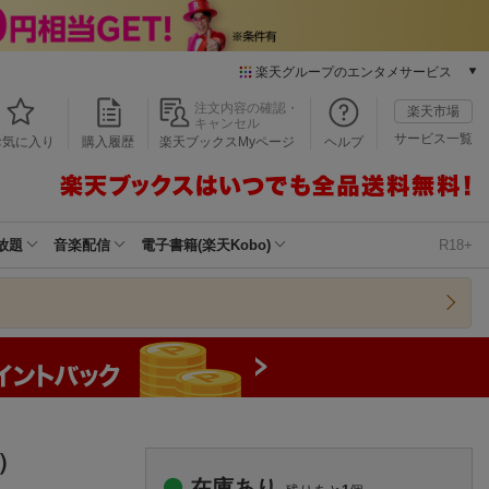
楽天グループのエンタメサービス
本/ゲーム/CD/DVD
注文内容の確認・
楽天市場
キャンセル
楽天ブックス
サービス一覧
お気に入り
購入履歴
楽天ブックスMyページ
ヘルプ
電子書籍
楽天Kobo
雑誌読み放題
楽天マガジン
放題
音楽配信
電子書籍(楽天Kobo)
R18+
音楽配信
楽天ミュージック
動画配信
楽天TV
動画配信ガイド
Rakuten PLAY
無料テレビ
Rチャンネル
ス）
チケット
在庫あり