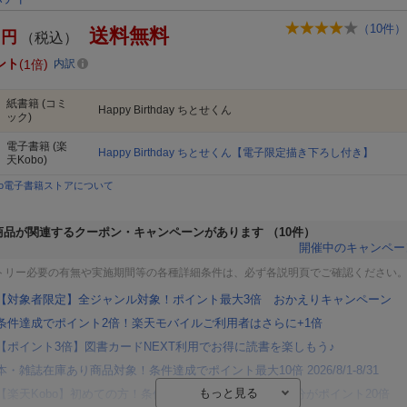
（
10
件）
送料無料
円
（税込）
ント
1倍
内訳
紙書籍
(コミ
Happy Birthday ちとせくん
ック)
電子書籍
(楽
Happy Birthday ちとせくん【電子限定描き下ろし付き】
天Kobo)
bo電子書籍ストアについて
商品が関連するクーポン・キャンペーンがあります
（10件）
開催中のキャンペー
トリー必要の有無や実施期間等の各種詳細条件は、必ず各説明頁でご確認ください
【対象者限定】全ジャンル対象！ポイント最大3倍 おかえりキャンペーン
条件達成でポイント2倍！楽天モバイルご利用者はさらに+1倍
【ポイント3倍】図書カードNEXT利用でお得に読書を楽しもう♪
本・雑誌在庫あり商品対象！条件達成でポイント最大10倍 2026/8/1-8/31
【楽天Kobo】初めての方！条件達成で楽天ブックス購入分がポイント20倍