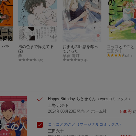
・バラ
風の色まで憶えてる
おまえの吐息を奪っ
コッコとのこと
(2)
ていった
三田六十
飾
早寝 電灯
(3件)
(1件)
(1件)
Happy Birthday ちとせくん
（eyesコミックス）
上野 ポテト
2024年08月23日発売
／ ホーム社
880
円
(
コッコとのこと
（マージナルコミックス）
三田六十