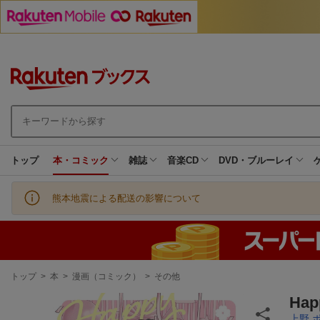
トップ
本・コミック
雑誌
音楽CD
DVD・ブルーレイ
熊本地震による配送の影響について
現
トップ
>
本
>
漫画（コミック）
>
その他
在
地
Ha
上野 