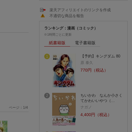
楽天アフィリエイトのリンクを作成
不適切な商品を報告
ランキング：漫画（コミック）
※1時間ごとに更新
紙書籍版
電子書籍版
【予約】キングダム 80
1
原 泰久
770円（税込）
ちいかわ なんか小さく
2
てかわいいやつ（…
ナガノ
ページ：
1
/
4
4,400円（税込）