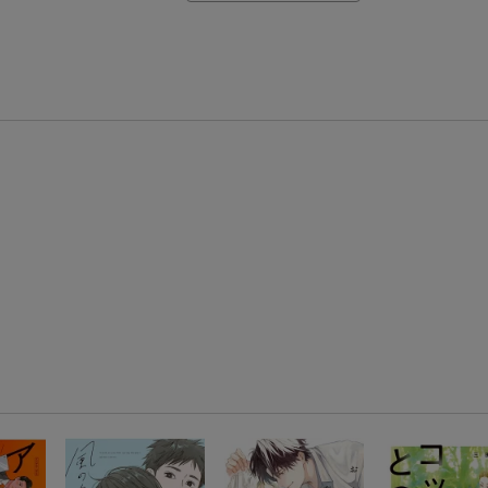
【楽天モバイルご利用者限定】条件達成で100万ポイント山分け！
【Rakuten Fashion×楽天ブックス】条件達成で10万ポイント山分け
【スタンプカード】楽天ポイントもらえる＆抽選で豪華景品が当たる！
エントリー＆3,000円以上購入で無料データSIM（3GB/月プラン）が当たる！
楽天モバイル紹介キャンペーンの拡散で300円OFFクーポン進呈