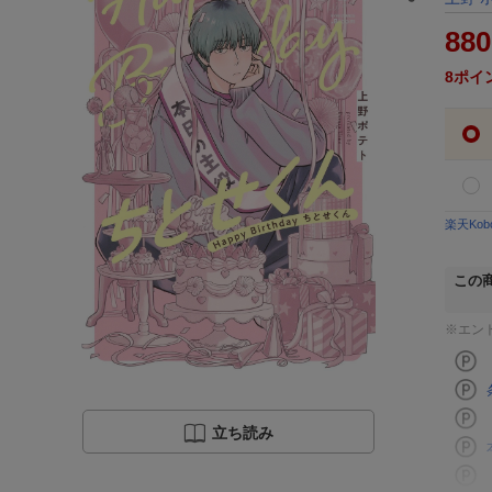
880
8
ポイ
楽天Ko
この
※エン
立ち読み