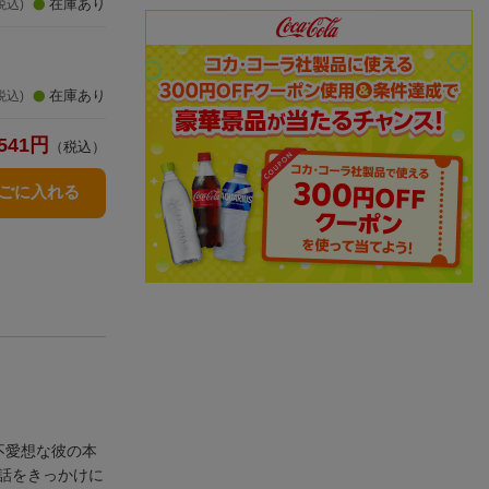
在庫あり
税込)
在庫あり
税込)
541
円
（税込）
かごに入れる
不愛想な彼の本
話をきっかけに