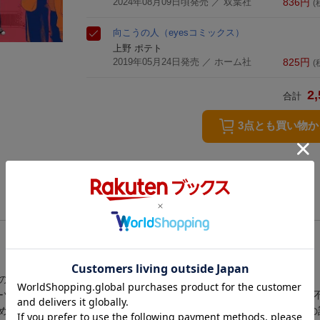
2024年08月09日頃発売
／ 双葉社
836
円
(
向こうの人
（eyesコミックス）
上野 ポテト
2019年05月24日発売
／ ホーム社
825
円
(
2,
合計
3点とも買い物
のある同級生の言葉を思い出す──。
ーツ万能。そんな彼と野球部でバッテリーを組むことになった千歳は、
めたふたり。初恋人との交際は楽しく、浮かれる千歳だったが、進路の