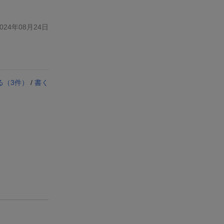
24年08月24日
る（
3
件）
/
書く