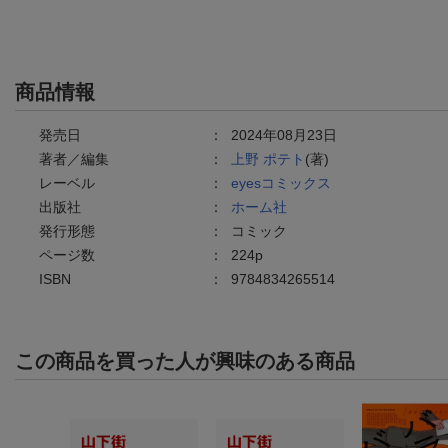
商品情報
発売日
：
2024年08月23日
著者／編集
：
上野 ポテト
(著)
レーベル
：
eyesコミックス
出版社
：
ホーム社
発行形態
：
コミック
ページ数
：
224p
ISBN
：
9784834265514
この商品を買った人が興味のある商品