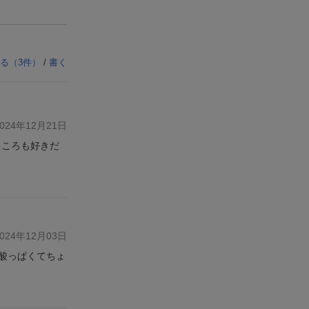
る（
3
件）
/
書く
24年12月21日
ところも好きだ
24年12月03日
酸っぱくてちょ