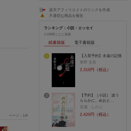
楽天アフィリエイトのリンクを作成
不適切な商品を報告
ランキング：小説・エッセイ
※1時間ごとに更新
紙書籍版
電子書籍版
【入荷予約】永遠の記憶
1
東野 圭吾
2,310円（税込）
【予約】［小説］ 波う
2
ららかに、めおと…
百瀬 しのぶ
2,420円（税込）
ページ：
1
/
4