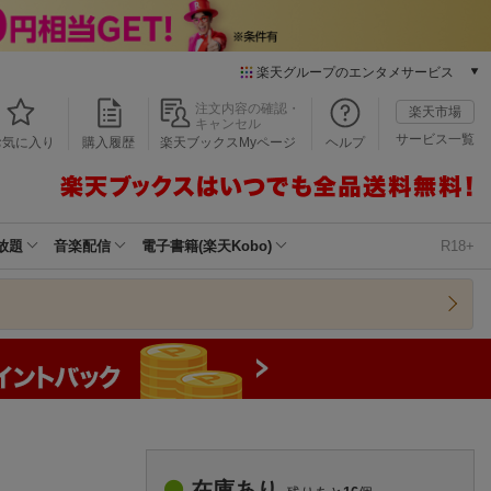
楽天グループのエンタメサービス
本/ゲーム/CD/DVD
注文内容の確認・
楽天市場
キャンセル
楽天ブックス
サービス一覧
お気に入り
購入履歴
楽天ブックスMyページ
ヘルプ
電子書籍
楽天Kobo
雑誌読み放題
楽天マガジン
放題
音楽配信
電子書籍(楽天Kobo)
R18+
音楽配信
楽天ミュージック
動画配信
楽天TV
動画配信ガイド
Rakuten PLAY
無料テレビ
Rチャンネル
チケット
在庫あり