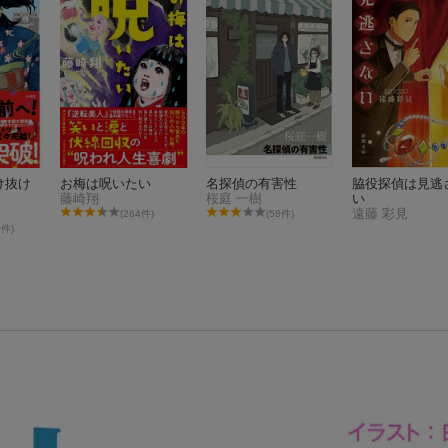
け抜け
お梅は呪いたい
名探偵の有害性
脇役探偵は見逃
藤崎翔
桜庭 一樹
い
遠藤 彩見
(264件)
(58件)
0件)