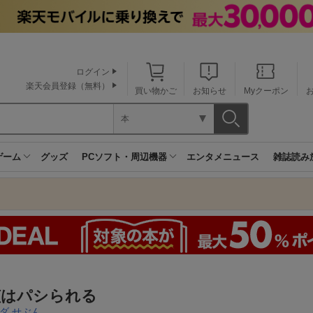
ログイン
楽天会員登録（無料）
買い物かご
お知らせ
Myクーポン
本
ゲーム
グッズ
PCソフト・周辺機器
エンタメニュース
雑誌読み
偵はパシられる
ダ せぶん