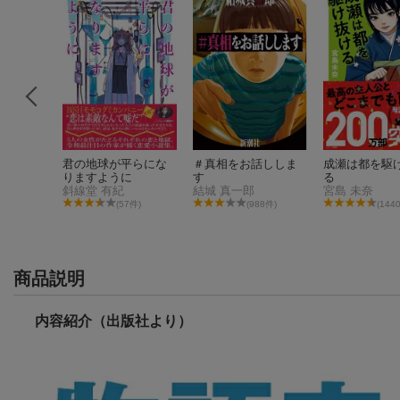
 1
君の地球が平らにな
＃真相をお話ししま
成瀬は都を駆
りますように
す
る
斜線堂 有紀
結城 真一郎
宮島 未奈
件)
(57件)
(988件)
(144
商品説明
内容紹介（出版社より）