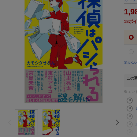
1,9
18
ポ
楽天Ko
この
※エン