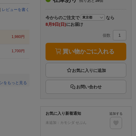
残りあと
16
個
楽天チケット
エンタメニュース
|
レビューを書く
推し楽
今から
のご注文で
なら
8月9日(日)
にお届け
個数
1,980
円
買い物かごに入れる
1,700
円
ンをもっと見る
お問い合わせ
。
お気に入り新着通知
追加する
未追加：
カモシダ せぶん