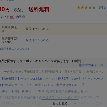
80
（
8
件）
送料無料
円
（税込）
イント
1倍
内訳
紙書籍
(単行
探偵はパシられる
本)
電子書籍
(楽
探偵はパシられる
天Kobo)
bo電子書籍ストアについて
商品が関連するクーポン・キャンペーンがあります
（10件）
開催中のキャンペー
トリー必要の有無や実施期間等の各種詳細条件は、必ず各説明頁でご確認ください
【対象者限定】全ジャンル対象！ポイント最大3倍 おかえりキャンペーン
条件達成でポイント2倍！楽天モバイルご利用者はさらに+1倍
【ポイント3倍】図書カードNEXT利用でお得に読書を楽しもう♪
本・雑誌在庫あり商品対象！条件達成でポイント最大10倍 2026/8/1-8/31
【楽天Kobo】初めての方！条件達成で楽天ブックス購入分がポイント20倍