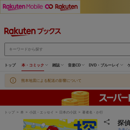
トップ
本・コミック
雑誌
音楽CD
DVD・ブルーレイ
熊本地震による配送の影響について
現
トップ
>
本
>
小説・エッセイ
>
日本の小説
>
著者名・か行
在
地
探
カモシ