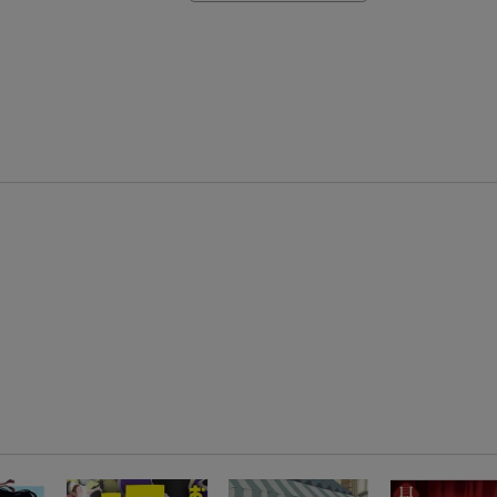
【楽天モバイルご利用者限定】条件達成で100万ポイント山分け！
【Rakuten Fashion×楽天ブックス】条件達成で10万ポイント山分け
【スタンプカード】楽天ポイントもらえる＆抽選で豪華景品が当たる！
エントリー＆3,000円以上購入で無料データSIM（3GB/月プラン）が当たる！
楽天モバイル紹介キャンペーンの拡散で300円OFFクーポン進呈