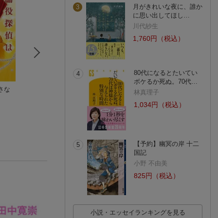
月がきれいな夜に、誰か
3
に思い出してほし…
川代紗生
1,760円（税込）
80代になるとたいてい
4
ボケるか死ぬ。70代…
さな
さよなら、探偵
余命一週間の探偵と
成瀬は天下を取り
林真理子
綾崎 隼
して
いく
ホリー・ジャクソン
宮島 未奈
1,034円（税込）
(2件)
(16件)
(3099件)
【予約】幽冥の岸 十二
5
国記
小野 不由美
825円（税込）
小説・エッセイランキングを見る