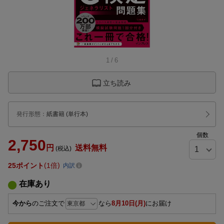
1
/
6
立ち読み
発行形態
：
紙書籍
(単行本)
個数
2,750
円
送料無料
(税込)
25
ポイント
1倍
内訳
在庫あり
今から
のご注文で
なら
8月10日(月)
にお届け