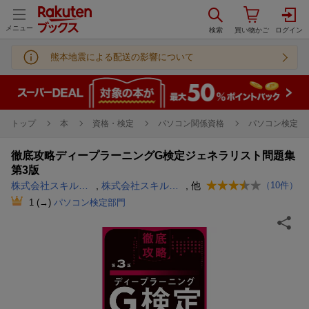
メニュー
熊本地震による配送の影響について
トップ
本
資格・検定
パソコン関係資格
パソコン検定
徹底攻略ディープラーニングG検定ジェネラリスト問題集
第3版
株式会社スキルアップNeXt 小縣 信也
,
株式会社スキルアップNeXt 斉藤 翔汰
, 他
（
10
件）
1
(→)
パソコン検定部門