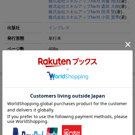
株式会社スキルアップNeXt 斉藤 翔汰
(著) ,
株式会社スキルアップNeXt 森田 大樹
(著) ,
株式会社スキルアップNeXt 田澤 賢
(著) ,
株式会社スキルアップNeXt 小宮 寛季
(著)
出版社
インプレス
発行形態
単行本
ページ数
408p
ISBN
9784295018988
商品説明
内容紹介（出版社より）
最新シラバス・出題方式に対応して改訂！