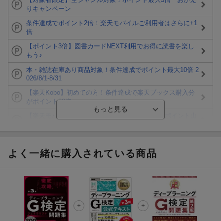
りキャンペーン
条件達成でポイント2倍！楽天モバイルご利用者はさらに+1
倍
【ポイント3倍】図書カードNEXT利用でお得に読書を楽し
もう♪
本・雑誌在庫あり商品対象！条件達成でポイント最大10倍 2
026/8/1-8/31
【楽天Kobo】初めての方！条件達成で楽天ブックス購入分
がポイント20倍
【楽天モバイルご利用者限定】条件達成で100万ポイント山
分け！
【Rakuten Fashion×楽天ブックス】条件達成で10万ポイン
ト山分け
よく一緒に購入されている商品
【スタンプカード】楽天ポイントもらえる＆抽選で豪華景品
が当たる！
エントリー＆3,000円以上購入で無料データSIM（3GB/月プ
ラン）が当たる！
楽天モバイル紹介キャンペーンの拡散で300円OFFクーポン
進呈