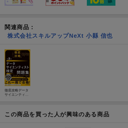
す。
Q4. 読み終えると何が変わる?
A4. 人工知能の歴史から最新の要素技術、AIの法律・倫理まで横断
関連商品
：
的に理解でき、G検定合格に必要な知識が体系的に身につきま
株式会社スキルアップNeXt 小縣 信也
す。
Q5. 読書に必要な時間と前提知識は?
A5. 特別な前提知識は不要です。問題演習中心のため、数週間の
学習期間で繰り返し取り組む使い方が効果的です。
─────────────────────────────────
【著者について】
─────────────────────────────────
徹底攻略データ
サイエンティス
ト検定問題集[リ
株式会社スキルアップNeXt（小縣 信也 ほか）
テラシーレベ
ル］対応 第2版
AI・データサイエンス分野の人材育成・教育事業を手がける企
この商品を買った人が興味のある商品
業。G検定・E資格をはじめとするAI関連資格の対策教材や研修を
提供しています。