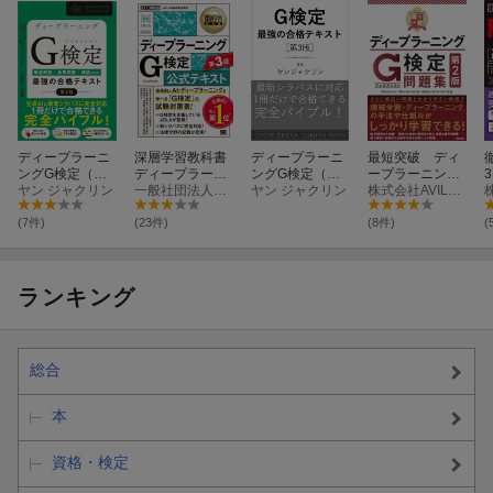
ディープラーニ
深層学習教科書
ディープラーニ
最短突破 ディ
ングG検定（ジ
ディープラーニ
ングG検定（ジ
ープラーニング
ェネラリスト）
ヤン ジャクリン
ング G検定（ジ
一般社団法人日本ディープラーニング協会
ェネラリスト）
ヤン ジャクリン
G検定（ジェネ
株式会社AVILEN 高橋 光太郎
最強の合格テキ
ェネラリスト）
最強の合格テキ
ラリスト） 問題
スト［第2版］
公式テキスト 第
スト［第3版］
集 第2版
(7件)
(23件)
(8件)
(
3版
ランキング
総合
本
資格・検定