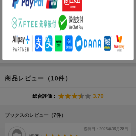
G検定受験者必携問題集の
改訂3版
が登場！
最新のシラバス・出題形式・出題傾向に沿って全編を書き下ろし
で総入れ替え！わかりやすい解説はそのままに、本書のみで合格
できるよう、収録問題をボリュームアップしました。また巻末に
は、実際の試験と同等の出題数による
模擬試験「総仕上げ問題」
を収録
。試験直前の実力診断までしっかりサポート！！
▼目次▼
第1章 人工知能とは
第2章 人工知能の歴史
商品レビュー（10件）
第3章 機械学習の概要
第4章 ディープラーニングの概要
第5章 ディープラーニングの要素技術
3.70
総合評価：
第6章 ディープラーニングの応用例
第7章 AIの社会実装に向けて
第8章 AIに必要な数理・統計知識
ブックスのレビュー（7件）
第9章 AIに関する法律と契約
第10章 AI倫理・AIガバナンス
投稿日：2026年06月28日
第11章 総仕上げ問題