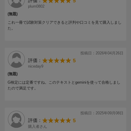
5
評価：
plum0802
─────────────────────────────────
(無題)
【30秒で分かる、この本の中身】
これ一冊で試験対策クリアできると評判や口コミを見て購入しまし
─────────────────────────────────
た。
■ この本の結論
G検定（ディープラーニング ジェネラリスト検定）の最新シラバ
スに完全対応した問題集。本書1冊だけで合格ラインの知識と実戦
投稿日：2026年04月26日
力が身につくよう設計されています。
5
評価：
niceday9
■ こんな人におすすめ
(無題)
・AI・ディープラーニングの資格取得を目指す社会人・学生
・G検定を初めて受験する方
G検定には定番ですね。このテキストとgeminiを使って合格しまし
・実務でAI活用の基礎知識を体系的に固めたいビジネスパーソン
たので満足です。
■ この本で学べる5つのこと
1. 人工知能・機械学習・ディープラーニングの全体像
投稿日：2025年09月08日
2. ディープラーニングの要素技術と応用例
5
3. AIの社会実装に必要な数理・統計知識
評価：
4. AIに関する法律・契約・倫理・ガバナンス
購入者さん