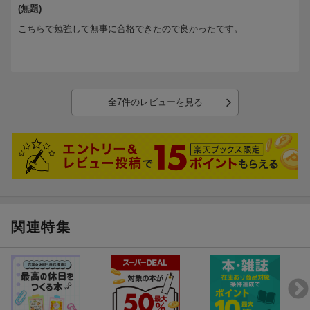
5. 本番同等の模擬試験「総仕上げ問題」での実力診断
(無題)
こちらで勉強して無事に合格できたので良かったです。
─────────────────────────────────
【この本のポイント Q&A】
─────────────────────────────────
Q1. G検定（ジェネラリスト検定）とはどんな試験ですか?
全7件のレビューを見る
A1. ディープラーニングの基礎知識を持ち、適切な活用方針を決
定して事業に応用する能力を検定する試験です。本書は最新のシ
ラバス・出題形式・出題傾向に沿って全編を書き下ろしで総入れ
替えしています。
Q2. この問題集だけで合格できる勉強法は?
A2. わかりやすい解説で知識を固めながら問題を解き、巻末の本
番同等の出題数による模擬試験「総仕上げ問題」で試験直前の実
関連特集
力診断まで行えます。本書のみで合格できるよう収録問題をボリ
ュームアップしています。
Q3. どんな人が読むと効果的?
A3. AI資格を初めて目指す方、AIの基礎を体系立てて学びたいビジ
ネスパーソン、最新シラバスで対策したい再受験者に効果的で