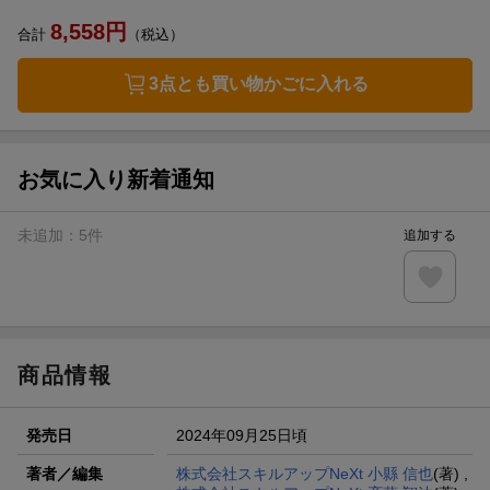
8,558
円
合計
（税込）
3点とも買い物かごに入れる
お気に入り新着通知
未追加：
5
件
追加する
商品情報
発売日
2024年09月25日頃
著者／編集
株式会社スキルアップNeXt 小縣 信也
(著) ,