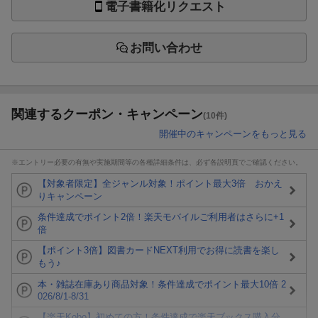
電子書籍化リクエスト
お問い合わせ
関連するクーポン・キャンペーン
(10件)
開催中のキャンペーンをもっと見る
※エントリー必要の有無や実施期間等の各種詳細条件は、必ず各説明頁でご確認ください。
【対象者限定】全ジャンル対象！ポイント最大3倍 おかえ
りキャンペーン
条件達成でポイント2倍！楽天モバイルご利用者はさらに+1
倍
【ポイント3倍】図書カードNEXT利用でお得に読書を楽し
もう♪
本・雑誌在庫あり商品対象！条件達成でポイント最大10倍 2
026/8/1-8/31
【楽天Kobo】初めての方！条件達成で楽天ブックス購入分