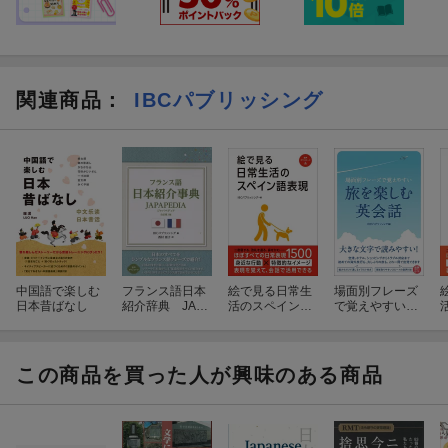
関連商品
：
IBCパブリッシング
中国語で楽しむ
フランス語日本
絵で見る日常生
場面別フレーズ
日本昔ばなし
紹介辞典 JAPA
活のスペイン語
で覚えやすい
PEDIA 改訂第3
表現
旅を楽しむ英会
版
話
この商品を買った人が興味のある商品