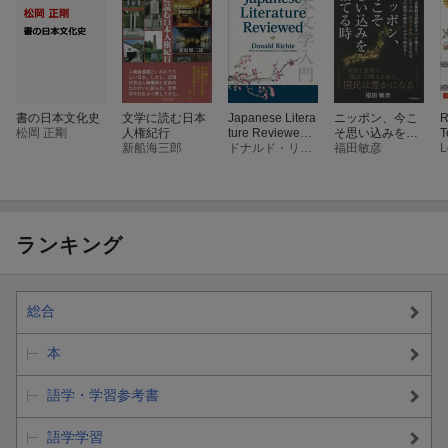
書の日本文化史
文学に読む日本
Japanese Litera
ニッポン、今こ
R
松岡 正剛
人権紀行
ture Reviewed
そ思い込みを捨
T
新船海三郎
日本文学入門
ドナルド・リチー
てる時
福田敏彦
L
ランキング
総合
本
語学・学習参考書
語学学習