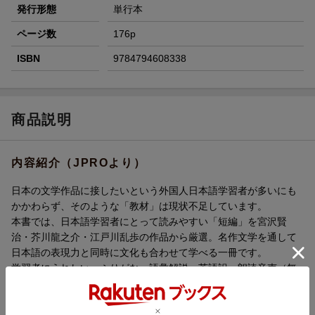
発行形態
単行本
ページ数
176p
ISBN
9784794608338
商品説明
内容紹介（JPROより）
日本の文学作品に接したいという外国人日本語学習者が多いにも
かかわらず、そのような「教材」は現状不足しています。
本書では、日本語学習者にとって読みやすい「短編」を宮沢賢
治・芥川龍之介・江戸川乱歩の作品から厳選。名作文学を通して
日本語の表現力と同時に文化も合わせて学べる一冊です。
学習者にうれしい、ふりがな・語彙解説・英語訳・朗読音声（無
料ダウンロード）付き。