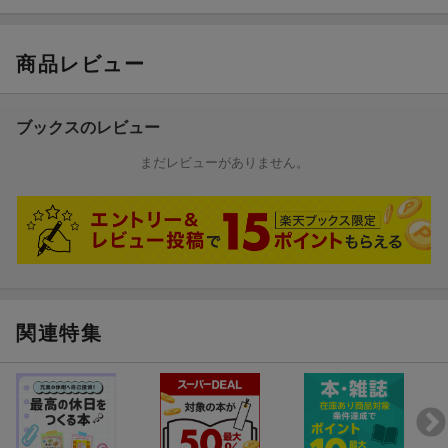
江戸川乱歩（エドガワランポ）
１８９４-１９６５。三重県名張市生まれ。早稲田大学卒業後、貿
易会社、古本屋、支那そばやなど多くの職に就く。１９２３年、
商品レビュー
「新青年」に掲載された『二銭銅貨』で小説家デビュー。初期は
欧米の探偵小説に強い影響を受けた本格探偵小説を送り出し、黎
明期の日本探偵小説界に大きな足跡を残した（本データはこの書
ブックスのレビュー
籍が刊行された当時に掲載されていたものです）
まだレビューがありません。
関連特集