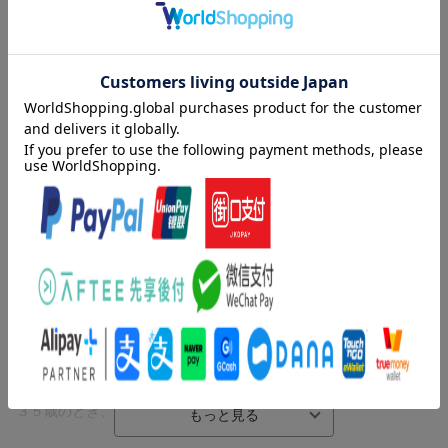
目次（「BOOK」データベースより）
鼻（芥川龍之介）／藪の中（芥川龍之介）／セロ弾きのゴーシュ
（宮沢賢治）／注文の多い料理店（宮沢賢治）／人間椅子（江戸
川乱歩）
著者情報（「BOOK」データベースより）
宮沢賢治（ミヤザワケンジ）
１８９６-１９３３。岩手県花巻に質屋の長男として生まれる。盛
岡高等学校卒業後、地学者として農民のために働く一方、短歌や
詩、童話などの創作に励んだ。幻想的かつユーモアと人間味の溢
れる作品で、日本文学に独自の世界を築いた
芥川龍之介（アクタガワリュウノスケ）
１８９２-１９２７。東京生まれ。東京帝国大学在学中、菊池寛ら
とともに同人誌『新思潮』に参加して創作を開始、『羅生門』を
発表する。『鼻』が夏目漱石に絶賛され、文壇の注目を集めた。
３５歳のとき、服毒自殺により他界