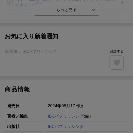
がポイント20倍
【楽天モバイルご利用者限定】条件達成で100万ポイント山
分け！
【Rakuten Fashion×楽天ブックス】条件達成で10万ポイン
ト山分け
お気に入り新着通知
【スタンプカード】楽天ポイントもらえる＆抽選で豪華景品
が当たる！
未追加：
IBCパブリッシング
追加する
楽天モバイル紹介キャンペーンの拡散で300円OFFクーポン
進呈
条件達成で楽天限定・宝塚歌劇 宙組貸切公演ペアチケット
が当たる
商品情報
発売日
2024年08月17日頃
著者／編集
IBCパブリッシング
(編)
出版社
IBCパブリッシング