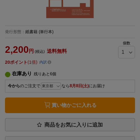
発行形態
：
紙書籍
(単行本)
個数
2,200
円
送料無料
(税込)
20
ポイント
1倍
内訳
在庫あり
残りあと
6
個
今から
のご注文で
なら
8月8日(土)
にお届け
買い物かごに入れる
商品をお気に入りに追加