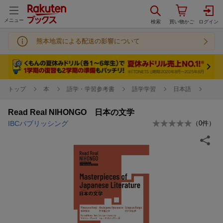
メニュー
熊本地震による配送の影響について
トップ
本
語学・学習参考書
語学学習
日本語
Read Real NIHONGO 日本の文学
IBCパブリッシング
（
0
件）