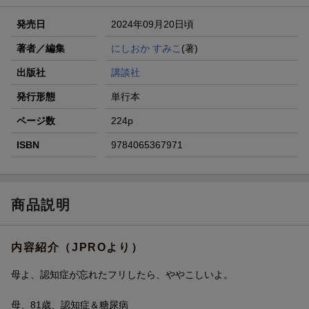
発売日
2024年09月20日頃
著者／編集
にしおか すみこ
(著)
出版社
講談社
発行形態
単行本
ページ数
224p
ISBN
9784065367971
商品説明
内容紹介（JPROより）
母よ、認知症が忘れたフリしたら、ややこしいよ。
母、81歳、認知症＆糖尿病