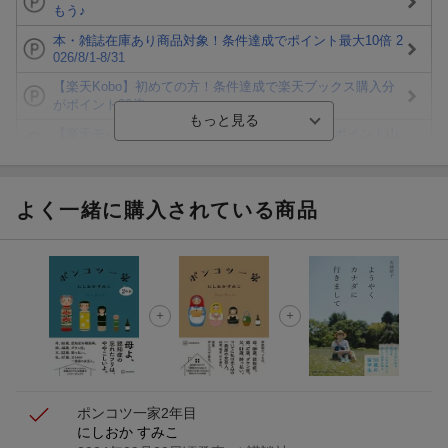
もう♪
本・雑誌在庫あり商品対象！条件達成でポイント最大10倍 2
026/8/1-8/31
【楽天Kobo】初めての方！条件達成で楽天ブックス購入分
がポイント20倍
【楽天モバイルご利用者限定】条件達成で100万ポイント山
分け！
【Rakuten Fashion×楽天ブックス】条件達成で10万ポイン
ト山分け
よく一緒に購入されている商品
【スタンプカード】楽天ポイントもらえる＆抽選で豪華景品
が当たる！
エントリー＆3,000円以上購入で無料データSIM（3GB/月プ
ラン）が当たる！
楽天モバイル紹介キャンペーンの拡散で300円OFFクーポン
進呈
ポンコツ一家2年目
にしおか すみこ