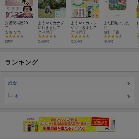
介護現場歴20
ようやくカナダ
ようやくカレッ
また団地のふた
年。
に行きまして
ジに行きまして
り
安藤 なつ
光浦 靖子
光浦 靖子
藤野 千夜
(20件)
(149件)
(105件)
(98件)
(
ランキング
総合
本