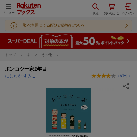
メニュー
熊本地震による配送の影響について
トップ
本
その他
ポンコツ一家2年目
にしおか すみこ
（
51
件）