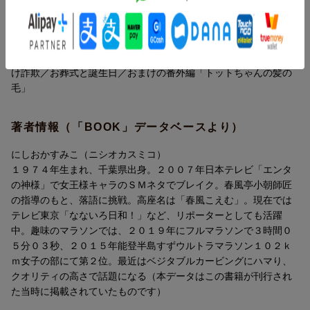
大黒柱だった働き者の母の異変に同居を決めたにしおかすみこ
ー／エンディングメール／母の自由行動と私の不自由行動／カメ
が、暮らして1年経ってみたのは、さらにパワーアップしたポンコ
ラマン少女／せかいじゅうの葉っぱがみどりいろな理由／お風呂
ツ度合いだった。笑って泣ける家族と介護「2年目」の姿。
記念日／添え割り箸／お中元とウナギ／豆腐の角に頭ぶつけて／
Ｓｉｒｉと雷と潔い不正／お風呂記念日２／深爪の理由／送り付
目次
け詐欺／お葬式と誕生日／おまけの番外編「トットちゃんの髪の
毛」
ポンコツ家族紹介
1 歯医者と認知症とダウン症
著者情報（「BOOK」データベースより）
2 「認知症はフェイク」疑惑
3 家電もポンコツ
にしおかすみこ（ニシオカスミコ）
4 くさいあたたかい
１９７４年生まれ、千葉県出身。２００７年日本テレビ「エンタ
5 予想の上をいく
の神様」で女王様キャラのＳＭネタでブレイク。春風亭小朝師匠
6 孫とマイナンバー
の指導のもと、落語に挑戦。高座名は「春風こえむ」。現在では
7 エンディングメール
テレビ東京「なないろ日和！」など、リポーターとしても活躍
8 母の自由行動と私の不自由行動
中。趣味のマラソンでは、２０１９年にフルマラソンで３時間０
9 カメラマン少女
５分０３秒、２０１５年能登半島すずウルトラマラソン１０２ｋ
10 せかいじゅうの葉っぱがみどりいろな理由
ｍ女子の部にて第２位。最近はベジタブルカービングにハマり、
11 お風呂記念日
クオリティの高さで話題になる（本データはこの書籍が刊行され
12 添え割り箸
た当時に掲載されていたものです）
13 お中元とウナギ
14 豆腐の角に頭ぶつけて