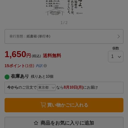
1
/
2
発行形態
：
紙書籍
(単行本)
個数
1,650
円
送料無料
(税込)
15
ポイント
1倍
内訳
在庫あり
残りあと
10
個
今から
のご注文で
なら
8月10日(月)
にお届け
買い物かごに入れる
商品をお気に入りに追加