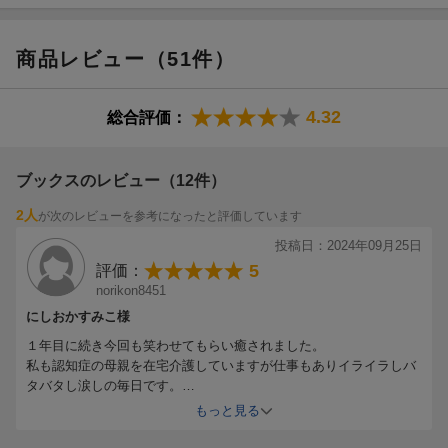
15 Siriと雷と潔い不正
16 お風呂記念日ll
商品レビュー（51件）
17 深爪の理由
18 送りつけ詐欺
19 お葬式と誕生日
4.32
総合評価：
おまけの番外編 「トットちゃんの髪の毛」
あとがき
ブックスのレビュー（12件）
装丁・本文デザイン／鈴木久美
2人
が次のレビューを参考になったと評価しています
装画・挿し絵／西淑
投稿日：2024年09月25日
5
評価：
norikon8451
にしおかすみこ様
１年目に続き今回も笑わせてもらい癒されました。
私も認知症の母親を在宅介護していますが仕事もありイライラしバ
タバタし涙しの毎日です。
余裕がなく疲れた時に読むとハッとさせられたり反省したり最後に
もっと見る
は優しい気持ちが戻ってきます。
私は介護サービスをフルに使って助けて頂いてますが今まではにし