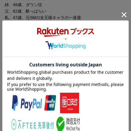
姉、48歳、ダウン症
父、82歳、酔っぱらい
私、47歳、元SMの女王様キャラの一発屋
全員今でもポンコツである。
「壮絶だけど笑って泣ける」家族のリアルな物語がパワーアッ
プ！
「ママ、なんだったらできるかね。ママ、なんだったら覚えてい
られるかね」
私はすぐに返事ができなかった。
内容紹介（「BOOK」データベースより）
「この連載で初めて、私は一線を越えた。書籍化するにあたりも
母、８１歳、認知症＆糖尿病。姉、４８歳、ダウン症。父、８２
う一度考えた。改めて心に刻む。家族を晒すも、守るも私だ。私
歳、酔っ払い。私、４７歳、元ＳＭの一発屋の女芸人。「壮絶だ
にとって書くことは、このふたつが同じ線上にある」
けど笑って泣ける」家族のリアルな物語がパワーアップ！
＊＊＊
目次（「BOOK」データベースより）
コロナ禍久々に帰ったら、実家が砂場の「ゴミ屋敷化」していた
歯医者と認知症とダウン症／「認知症はフェイク」疑惑／家電も
ーー。
ポンコツ／くさいあたたかい／予想の上を行く／孫とマイナンバ