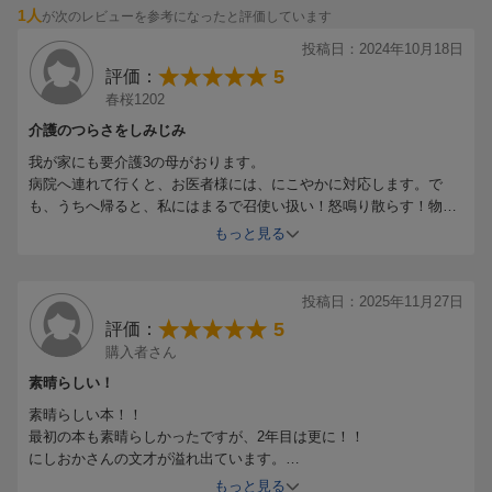
1人
が次のレビューを参考になったと評価しています
おかさんも・・と思っていましたが
お母様とお姉様の関係を思うにしおかさんの気持ちを初めて知り納
投稿日：2024年10月18日
得しました。
5
評価：
介護には１００人いたら１００通りだと思います。
春桜1202
お母様とお姉様はお幸せだと思います。いつまでも家族で暮らせる
事を祈ってます。
介護のつらさをしみじみ
今回もありがとうございました。３年目を楽しみに私も頑張ります
我が家にも要介護3の母がおります。
ので、お体をお大事に・・・
病院へ連れて行くと、お医者様には、にこやかに対応します。で
も、うちへ帰ると、私にはまるで召使い扱い！怒鳴り散らす！物を
投げる！ 介護のつらさ、にしおかさんの気持ちわかります。でも明
もっと見る
るく対応されて、すごいです！
投稿日：2025年11月27日
5
評価：
購入者さん
素晴らしい！
素晴らしい本！！
最初の本も素晴らしかったですが、2年目は更に！！
にしおかさんの文才が溢れ出ています。
素晴らしい落語のようです。
もっと見る