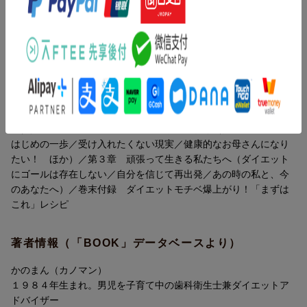
産後→（マイナス）１８ｋｇの大変身。心も身体も健やかになる
かのまん流ダイエットコミックエッセイ。
目次（「BOOK」データベースより）
第１章 食欲が止まらない私はおかしいですか？（過去のトラウ
マ／体重爆発までのカウントダウン／産後も減らない体重 ほ
か）／第２章 産後ゾンビからの生まれ変わり（ダイエットへの
はじめの一歩／受け入れたくない現実／健康的なお母さんになり
たい！ ほか）／第３章 頑張って生きる私たちへ（ダイエット
にゴールは存在しない／自分を信じて再出発／あの時の私と、今
のあなたへ）／巻末付録 ダイエットモチベ爆上がり！「まずは
これ」レシピ
著者情報（「BOOK」データベースより）
かのまん（カノマン）
１９８４年生まれ。男児を子育て中の歯科衛生士兼ダイエットア
ドバイザー