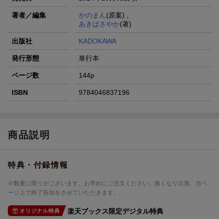
著者／編集
かのまん
(原案) ,
あきばさやか
(著)
出版社
KADOKAWA
発行形態
単行本
ページ数
144p
ISBN
9784046837196
商品説明
特典・付録情報
※数量に限りがございます。お早めにご注文ください。無くなり次第、当ペ
ージ上で終了告知をさせていただきます。
楽天ブックス限定デジタル特典
オリジナル特典