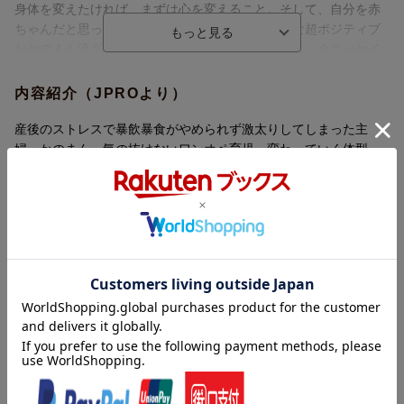
■プレゼント内容
身体を変えたければ、まずは心を変えること。そして、自分を赤
楽天ブックス限定特典：書籍未収録レシピDLデータ
ちゃんだと思ってとにかく褒めまくること！そんな超ポジティブ
なかのまん流ダイエットメンタルの作り方を、コミックエッセイ
■特典画像の入手方法
でわかりやすく楽しく解説。
※特典画像のダウンロード方法については、ご注文時にご利用の
内容紹介（JPROより）
メールアドレス宛へ、
⇒発売日以降、商品出荷完了の翌日にメール送付
産後のストレスで暴飲暴食がやめられず激太りしてしまった主
※楽天ブックスよりご注文に関するメールが到着致しますので、
婦・かのまん。気の抜けないワンオペ育児、変わっていく体型、
迷惑メールなどの設定など充分にご注意ください。
うまくいかない夫との会話、セックスレス…。からっぽな心を埋
※メール送付の日程は後ろ倒しになる場合がございます。
めるかのように食べ続けるその姿は、まるでゾンビのよう。太っ
てしまった自分を責め続け人生のどん底にいたその時、「褒め言
■その他ご連絡
葉」のおかげで人生が変わり始めた！
ーお客様都合によるキャンセルの場合は「特典対象外」
「身体を変えたければ、まずは心を変えること。そして、自分を
ーご注文後「対象商品」が欠品や発売延期・中止などで発送でき
赤ちゃんだと思ってとにかく褒めまくること！」
ない場合は「特典対象外」
そんな超ポジティブなかのまん流ダイエット＆メンタルの作り方
ーメンテナンスなどで、ご注文いただけない場合がございます
を漫画で解説。
が、特典対象期間を延長することはございません。何とぞご了承
第1章 食欲が止まらない私はおかしいですか？
ください。
第2章 産後ゾンビからの生まれ変わり
ー当企画を予告なく中止させていただく場合がございます。
第3章 頑張って生きる私たちへ
巻末付録 モチベ爆上がり「まずはこれ」レシピ
内容紹介（「BOOK」データベースより）