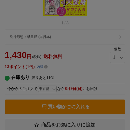
1
/
8
発行形態
：
紙書籍
(単行本)
個数
1,430
円
送料無料
(税込)
13
ポイント
1倍
内訳
在庫あり
残りあと
11
個
今から
のご注文で
なら
8月9日(日)
にお届け
買い物かごに入れる
商品をお気に入りに追加