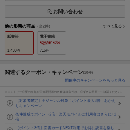
お問い合わせ
他の形態の商品
すべて見る
（全
2
件）
紙書籍
電子書籍
1,430
円
715
円
関連するクーポン・キャンペーン
(10件)
開催中のキャンペーンをもっと見る
※エントリー必要の有無や実施期間等の各種詳細条件は、必ず各説明頁でご確認ください。
【対象者限定】全ジャンル対象！ポイント最大3倍 おかえ
りキャンペーン
条件達成でポイント2倍！楽天モバイルご利用者はさらに+1
倍
【ポイント3倍】図書カードNEXT利用でお得に読書を楽し