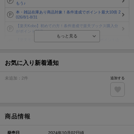
もう♪
本・雑誌在庫あり商品対象！条件達成でポイント最大10倍 2
026/8/1-8/31
【楽天Kobo】初めての方！条件達成で楽天ブックス購入分
がポイント20倍
【楽天モバイルご利用者限定】条件達成で100万ポイント山
分け！
【Rakuten Fashion×楽天ブックス】条件達成で10万ポイン
ト山分け
お気に入り新着通知
【スタンプカード】楽天ポイントもらえる＆抽選で豪華景品
が当たる！
未追加：
2
件
追加する
エントリー＆3,000円以上購入で無料データSIM（3GB/月プ
ラン）が当たる！
楽天モバイル紹介キャンペーンの拡散で300円OFFクーポン
進呈
商品情報
発売日
2024年10月02日頃