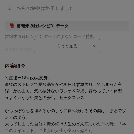
※こちらの特典は終了しました
書籍未収録レシピDLデータ
書籍未収録レシピDLデータのダウンロード特典
■特典対象期間
2024/10/11（金） 11:59までにご購入いただいたお客様に特典を
配信致します。
内容紹介
■特典対象
＼産後ー18kgの大変身／
対象期間中に楽天ブックスにてご購入(ご注文完了)された方
産後のストレスで暴飲暴食がやめられず激太りしてしまった主
婦・かのまん。気の抜けないワンオペ育児、変わっていく体型、
■キャンペーン対象サービス
うまくいかない夫との会話、セックスレス…
-楽天ブックス（PC・SP）
-iPhoneアプリ版楽天ブックス
からっぽな心を埋めるかのように食べ続けるその姿は、まるでゾ
-Androidアプリ版楽天ブックス
ンビのよう。
※電子書籍（楽天kobo)はキャンペーンの対象外となります。
太ってしまった自分を責め続け人生のどん底にいたその時、「本
当のダイエット」に出会い人生が変わり始めた！