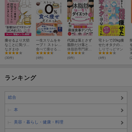
痩せるより大切
一生スリムをキ
代謝は落とさず
宅トレで20kg痩
なことに気づい
ープ！ ストレス
脂肪だけ落と
せたオタクの話
たら、人生で一
なぎまゆ
0％ 食べ痩せ
食べて痩せる料理男子
す、ずるい食べ
体脂肪専門家くどう
を聞いてくれ
しりでっどマン
番楽に17kgのダ
ダイエット
方 体脂肪狙い撃
イエットに成功
ちダイエット
(30件)
(4件)
(6件)
(4件)
(
しました
ランキング
総合
本
美容・暮らし・健康・料理