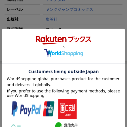
レーベル
ヤングジャンプコミックス
出版社
集英社
発行形態
コミック
ページ数
226p
ISBN
9784088933818
商品説明
内容紹介（JPROより）
立ちはだかる青歌の魂！
紀元前232年 番吾の戦い
総大将・王翦のもと挑む第二次趙北部攻略戦。25万もの軍勢を揃
えた秦軍だったが、開戦早々、主力の飛信隊を戦場深くに“離脱”さ