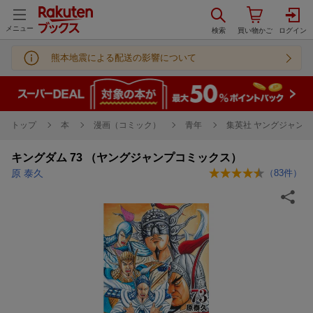
メニュー
熊本地震による配送の影響について
トップ
本
漫画（コミック）
青年
集英社 ヤングジャンプ
キングダム 73 （ヤングジャンプコミックス）
原 泰久
（
83
件）