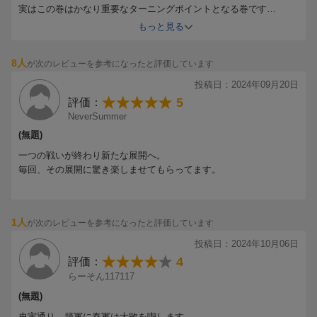
実はこの巻はかなり重要なターニングポイントとなる巻です
１秦軍は負けたが、王箭は死ななかったこと
もっと見る
２この２連敗により、政がより強硬策に出ること
３桓騎と王箭が抜けたことにより李信が最前線に出ること
8人
が次のレビューを参考になったと評価しています
この３つは全て実史です
秦国がこの時代に中華統一を成し遂げた最大要因は、
投稿日：2024年09月20日
単純に他６国より圧倒的に強かったからです
5
評価：
ですが、歴史は面白く、
NeverSummer
この２連敗により、より、統一が早まった可能性すらあります
(無題)
もし、１度も負けることなく連勝し続けて、の
統一だった場合、他国の連座、連盟、共闘を受け入れて
一つの戦いが終わり新たな展開へ。
むしろ統一が遅くなった可能性もあるからです
毎回、その展開に驚き楽しませてもらってます。
秦は、この連敗の次の年に韓を滅ぼしてます
これが可能だったのは、漫画に描いてあるとおり、
戸籍を見直し、作り、全ての成人男性を趙兵したからです
半年で２０万人を練兵したらしいです
1人
が次のレビューを参考になったと評価しています
そして、政の台詞
投稿日：2024年10月06日
「６国を滅ぼさんとする血の王だ
4
評価：
俺は外からも内からも暴君のそしりを受ける
らーそん117117
覚悟がある」
これこそ、皆さんが知っている「始皇帝」です
(無題)
むしろココからなのかな？って
史実通り、趙軍に秦軍は大敗を喫します。