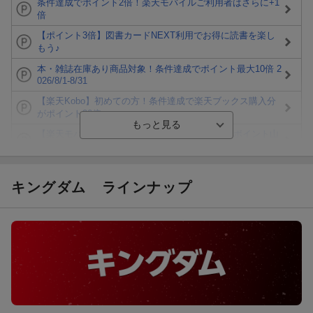
条件達成でポイント2倍！楽天モバイルご利用者はさらに+1
倍
【ポイント3倍】図書カードNEXT利用でお得に読書を楽し
もう♪
本・雑誌在庫あり商品対象！条件達成でポイント最大10倍 2
026/8/1-8/31
【楽天Kobo】初めての方！条件達成で楽天ブックス購入分
がポイント20倍
【楽天モバイルご利用者限定】条件達成で100万ポイント山
分け！
【Rakuten Fashion×楽天ブックス】条件達成で10万ポイン
ト山分け
キングダム
ラインナップ
【スタンプカード】楽天ポイントもらえる＆抽選で豪華景品
が当たる！
エントリー＆3,000円以上購入で無料データSIM（3GB/月プ
ラン）が当たる！
楽天モバイル紹介キャンペーンの拡散で300円OFFクーポン
進呈