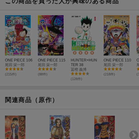
この商品を買った人が興味のある商品
ONE PIECE 106
ONE PIECE 115
HUNTER×HUN
ONE PIECE 110
O
尾田 栄一郎
尾田 栄一郎
TER 38
尾田 栄一郎
冨樫 義博
(215件)
(88件)
(218件)
(
(128件)
関連商品（原作）