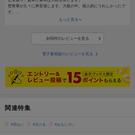
案外、若い頃は清廉潔白だったとか
壁将軍が久々に再登場します。大敗の中、個人的にうれしかったで
そんな歴史書もあるくらい
す。
信憑性薄いような気もしますが
人材枯渇理由の昇格で大将軍にまた近づきました。
ココからなのかな？って
もっと見る
原マジックに改めて驚いておりますｗ
歴史に関係ないところでは、壁と糸凌が生きてて良かった
時代考証的にほぼ有り得ない話ではありますがｗ
全65件のレビューを見る
でもこの漫画では必要なシーンかな、と
キタリと壁、倉央と糸凌
電子書籍版のレビューを見る
ちゃんと子供作って
最終回に登場しててほしいなって
個人的思って応援してます
関連特集
#切ない
#泣ける
#おもしろい