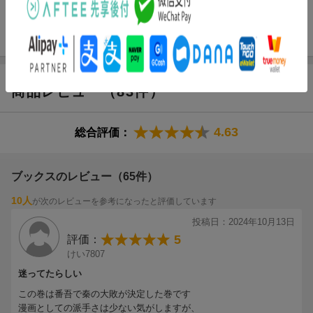
せられてしまう。
その隙に、王翦本軍に襲いかかる趙・青歌軍。高い士気と武力を
誇る青歌軍の攻勢の前に、王翦は本陣を包囲され…!?
商品レビュー（83件）
4.63
総合評価：
ブックスのレビュー（65件）
10人
が次のレビューを参考になったと評価しています
投稿日：2024年10月13日
5
評価：
けい7807
迷ってたらしい
この巻は番吾で秦の大敗が決定した巻です
漫画としての派手さは少ない気がしますが、