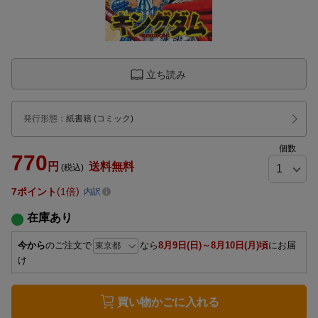
立ち読み
発行形態
：
紙書籍
(コミック)
個数
770
円
送料無料
(税込)
7
ポイント
1倍
内訳
在庫あり
今から
のご注文で
なら
8月9日(日)～8月10日(月)頃
にお届
け
買い物かごに入れる