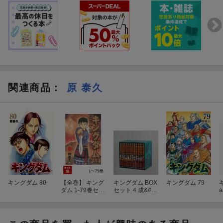
関連商品
：
原 泰久
キングダム 80
【全巻】 キング
キングダム BOX
キングダム 79
ダム 1-79巻セッ
セット 4 成&#34
a
ト
780;の変・著雍
攻略戦・秦国統
一編・黒羊丘の
戦い