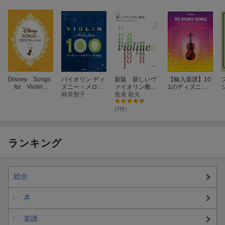
[12] いつか夢で
『眠れる森の美女』より
グレード: 中級
[13] カラー・オブ・ザ・ウィンド
『ポカホンタス』より
グレード: 中級
Disney Songs
バイオリン ディ
新版 新しいヴ
【輸入楽譜】10
for Violin a
ズニー・メロデ
ァイオリン教本
1のディズニ
[14] 不思議の国のアリス
nd Piano Ea
ィーズ100
林美智子
2
兎束 龍夫
ー・ソング - バ
sy
イオリン編
『不思議の国のアリス』より
(7件)
グレード: 中級
ランキング
総合
本
楽譜