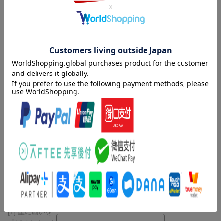
【商品説明】
ディズニーの名曲をぜひバイオリンの音色でお楽しみください。
厳選したディズニーのスタンダードナンバー14曲を初中級者でも
演奏しやすいようアレンジしています。ピアノ伴奏譜が付いてい
ますので、お友達やご家族とぜひお楽しみください。ピアノ伴奏C
Dはご自宅での練習や結婚式や発表会での演奏にも便利です。伴奏
音源はYoutubeでもご試聴いただけます。【付属CDについて】ガ
イド音は入っておりません。※本書は「バイオリンで奏でる デ
ィズニー作品集」(GTW01100004)の改訂版です。「ジッパディド
内容紹介（JPROより）
ゥーダー」の収載はございません。
厳選したディズニーのスタンダードナンバー14曲を初中級者でも
演奏しやすいようアレンジしています。ピアノ伴奏譜が付いてい
【収載曲】
ますので、お友達やご家族とぜひお楽しみください。ピアノ伴奏C
[1] 星に願いを
Dはご自宅での練習や結婚式や発表会での演奏にも便利です。伴奏
『ピノキオ』より
音源はYoutubeでもご試聴いただけます。【付属CDについて】ガ
難易度: 中級
イド音は入っておりません。※本書は「バイオリンで奏でる デ
[2] ミッキーマウス・マーチ
ィズニー作品集」(GTW01100004)の改訂版です。「ジッパディド
難易度: 中級
ゥーダー」の収載はございません。
[3] いつか王子さまが
■収載曲 [全14曲を収載]
『白雪姫』より
[1] 星に願いを