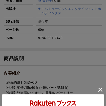
著者／編集
林 美智子
(監修)
出版社
ヤマハミュージックエンタテインメントホ
ールディングス
発行形態
単行本
ページ数
60p
ISBN
9784636117479
商品説明
内容紹介
【商品構成】楽譜+CD
【仕様】菊倍判縦/60頁 (別冊パート譜28頁)
【分類】弦楽器|バイオリン|曲集/レパートリー
【難易度】中級
【監修者】林 美智子