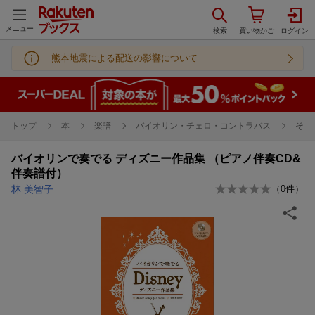
メニュー
熊本地震による配送の影響について
トップ
本
楽譜
バイオリン・チェロ・コントラバス
その
バイオリンで奏でる ディズニー作品集 （ピアノ伴奏CD&
伴奏譜付）
林 美智子
（
0
件）