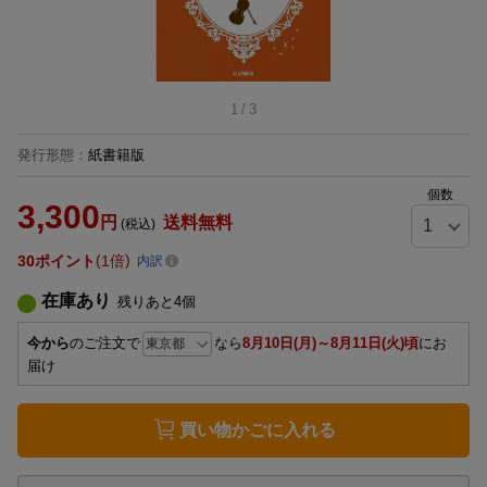
1
/
3
発行形態
：
紙書籍版
個数
3,300
円
送料無料
(税込)
30
ポイント
1倍
内訳
在庫あり
残りあと
4
個
今から
のご注文で
なら
8月10日(月)～8月11日(火)頃
にお
届け
買い物かごに入れる