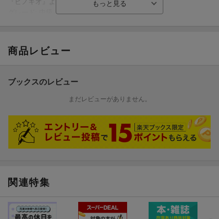
難易度: 中級
『ピノキオ』より
[4] チム・チム・チェリー
グレード: 中級
『メリー・ポピンズ』より
難易度: 中級
[2] ミッキーマウス・マーチ
[5] ホール・ニュー・ワールド
グレード: 中級
商品レビュー
『アラジン』より
難易度: 中級
[3] いつか王子さまが
[6] 美女と野獣
『白雪姫』より
ブックスのレビュー
『美女と野獣』より
グレード: 中級
難易度: 中級
まだレビューがありません。
[7] 小さな世界
[4] チム・チム・チェリー
難易度: 中級
『メリー・ポピンズ』より
[8] 愛を感じて
グレード: 中級
『ライオン・キング』より
難易度: 中級
[5] ホール・ニュー・ワールド
[9] ハイ・ホー
『アラジン』より
『白雪姫』より
グレード: 中級
関連特集
難易度: 中級
[10] スーパーカリフラジリスティックエクスピアリドーシャス
[6] 美女と野獣
『メリー・ポピンズ』より
『美女と野獣』より
難易度: 中級
グレード: 中級