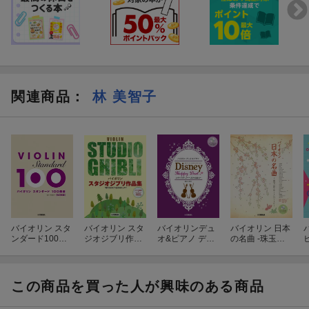
[11] 夢はひそかに
『シンデレラ』より
[7] 小さな世界
難易度: 中級
グレード: 中級
[12] いつか夢で
『眠れる森の美女』より
[8] 愛を感じて
難易度: 中級
『ライオン・キング』より
関連商品
：
林 美智子
[13] カラー・オブ・ザ・ウィンド
グレード: 中級
『ポカホンタス』より
難易度: 中級
[9] ハイ・ホー
[14] 不思議の国のアリス
『白雪姫』より
『不思議の国のアリス』より
グレード: 中級
難易度: 中級
[10] スーパーカリフラジリスティックエクスピアリドーシャス
『メリー・ポピンズ』より
グレード: 中級
バイオリン スタ
バイオリン スタ
バイオリンデュ
バイオリン 日本
ンダード100曲
ジオジブリ作品
オ&ピアノ ディ
の名曲 -珠玉の
選 改訂新版
集 「君たちはど
ズニー・ハッピ
コンサートレパ
[11] 夢はひそかに
う生きるか」ま
ー・デュエット
ートリーー
『シンデレラ』より
で ピアノ伴奏譜
レット・イッ
&カラオケ伴奏
ト・ゴー〜あり
この商品を買った人が興味のある商品
グレード: 中級
音源付
のままで〜