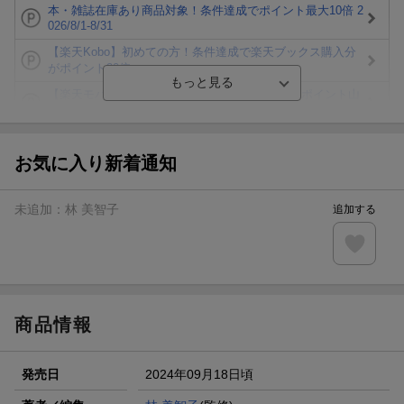
本・雑誌在庫あり商品対象！条件達成でポイント最大10倍 2
026/8/1-8/31
【楽天Kobo】初めての方！条件達成で楽天ブックス購入分
がポイント20倍
【楽天モバイルご利用者限定】条件達成で100万ポイント山
分け！
【Rakuten Fashion×楽天ブックス】条件達成で10万ポイン
ト山分け
お気に入り新着通知
【スタンプカード】楽天ポイントもらえる＆抽選で豪華景品
が当たる！
未追加：
林 美智子
追加する
エントリー＆3,000円以上購入で無料データSIM（3GB/月プ
ラン）が当たる！
楽天モバイル紹介キャンペーンの拡散で300円OFFクーポン
進呈
商品情報
発売日
2024年09月18日頃