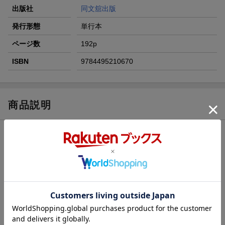
出版社
同文舘出版
発行形態
単行本
ページ数
192p
ISBN
9784495210670
商品説明
内容紹介（JPROより）
昨今の報道にある驚きの会計処理ミスの背景には、管理者のチェ
ック不足がある。本書では、主に非営利組織の会計実務を対象
に、ミスやトラブル防止のために管理者や担当者自身が見るべき
伝票決裁のポイントをやさしく解説する！
第1部 空チェックは危険です！伝票決裁の役割
第2部 一枚一枚が大切！トラブルに直結する経理ミスの予防
第3部 健全経営は伝票から！適正な決算書の作成によるトラブル