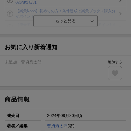
026/8/1-8/31
【楽天Kobo】初めての方！条件達成で楽天ブックス購入分
がポイント20倍
【楽天モバイルご利用者限定】条件達成で100万ポイント山
分け！
【Rakuten Fashion×楽天ブックス】条件達成で10万ポイン
ト山分け
お気に入り新着通知
【スタンプカード】楽天ポイントもらえる＆抽選で豪華景品
が当たる！
未追加：
菅貞秀太郎
追加する
エントリー＆3,000円以上購入で無料データSIM（3GB/月プ
ラン）が当たる！
楽天モバイル紹介キャンペーンの拡散で300円OFFクーポン
進呈
商品情報
発売日
2024年09月30日頃
著者／編集
菅貞秀太郎
(著)