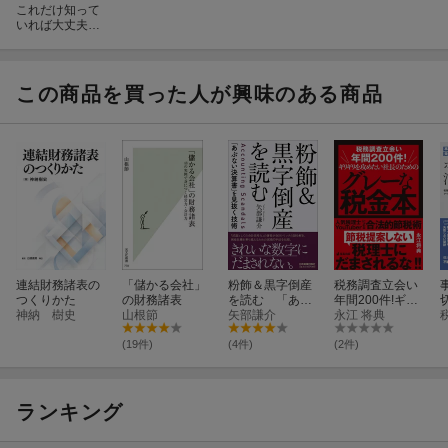
これだけ知って
いれば大丈夫！
新人公務員の
リスク管理術
この商品を買った人が興味のある商品
連結財務諸表の
「儲かる会社」
粉飾＆黒字倒産
税務調査立会い
つくりかた
の財務諸表
を読む 「あぶ
年間200件!ギリ
神納 樹史
山根節
ない決算書」を
矢部謙介
ギリを攻めたい
永江 将典
見抜く技術
社長のためのグ
レーな税金本
(19件)
(4件)
(2件)
人気税理士YouT
uberによる合法
的節税術
ランキング