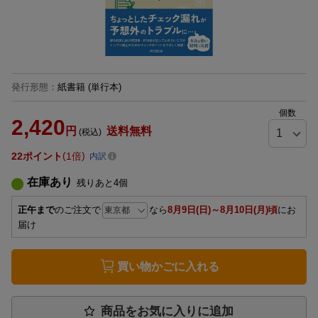
発行形態
：
紙書籍
(単行本)
個数
2,420
円
送料無料
(税込)
22
ポイント
1倍
内訳
在庫あり
残りあと
4
個
正午まで
のご注文で
なら
8月9日(日)～8月10日(月)頃
にお
届け
買い物かごに入れる
商品をお気に入りに追加