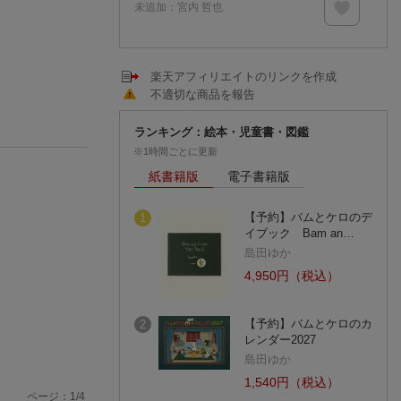
未追加：
宮内 哲也
楽天アフィリエイトのリンクを作成
不適切な商品を報告
ランキング：絵本・児童書・図鑑
※1時間ごとに更新
紙書籍版
電子書籍版
【予約】バムとケロのデ
1
イブック Bam an…
島田ゆか
4,950円（税込）
【予約】バムとケロのカ
2
レンダー2027
島田ゆか
1,540円（税込）
ページ：
1
/
4