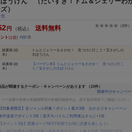
大ぼうけん （だいすき！トム＆ジェリーわ
ーズ）
哲也
52
（
0
件）
送料無料
円
（税込）
イント
1倍
内訳
紙書籍
(絵
トムとジェリーをさがせ！ 見つけに行こう！宝さがしの
本)
大ぼうけん
紙書籍
(絵
【バーゲン本】トムとジェリーをさがせ！ 見つけに行こ
本)
う！宝さがしの大ぼうけん
商品が関連するクーポン・キャンペーンがあります
（10件）
開催中のキャンペー
トリー必要の有無や実施期間等の各種詳細条件は、必ず各説明頁でご確認ください
【対象者限定】全ジャンル対象！ポイント最大3倍 おかえりキャンペーン
条件達成でポイント2倍！楽天モバイルご利用者はさらに+1倍
【ポイント3倍】図書カードNEXT利用でお得に読書を楽しもう♪
本・雑誌在庫あり商品対象！条件達成でポイント最大10倍 2026/8/1-8/31