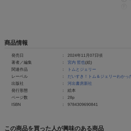
商品情報
発売日
：
2024年11月07日頃
著者／編集
：
宮内 哲也
(絵)
関連作品
：
トムとジェリー
レーベル
：
だいすき！トム＆ジェリーわかっ
出版社
：
河出書房新社
発行形態
：
絵本
ページ数
：
28p
ISBN
：
9784309690841
この商品を買った人が興味のある商品