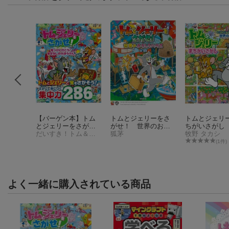
とジェリ
【バーゲン本】トム
トムとジェリーをさ
トムとジェリ
ネコとネズ
とジェリーをさが
がせ！ 世界のおも
ちがいさがし
せ！ 見つけに行こ
だいすき！トム＆ジェリーわかったシリーズ
しろハウス
狐茅
からくるの？
牧野 タカシ
う！宝さがしの大ぼ
フルーツ 世
(1件)
うけん
場見学
よく一緒に購入されている商品