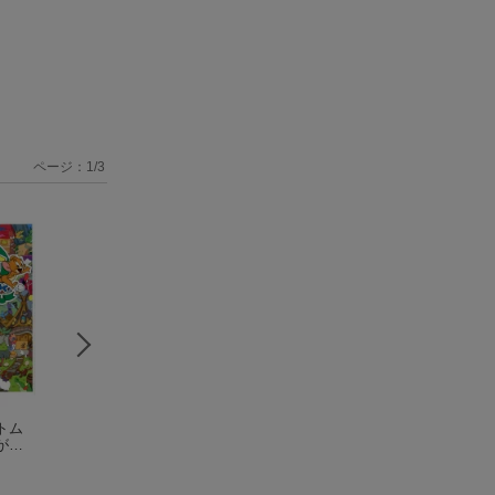
ページ：
1
/
3
トム
【謝恩価格本】トム
トムとジェリーをさ
トムとジェリーを
が
とジェリーをさが
がせ！世界の国から
がせ！ めいさく
えい
せ！ 世界の国から
宮内 哲也
こんにちは
宮内 哲也
いがでだいかつや
宮内 哲也
く
こんにちは
ム＆