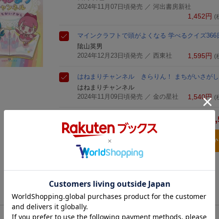
2024年11月07日頃発売
／ 河出書房新社
1,452
円
(
マインクラフトで頭がよくなる 学べるクイズ366
隂山英男
2024年12月23日頃発売
／ 西東社
1,595
円
(
はねまりチャンネル きらりん！ まちがいさがし
はねまりチャンネル
2024年11月09日頃発売
／ 金の星社
1,540
円
(
4,
合計
3点とも買い物