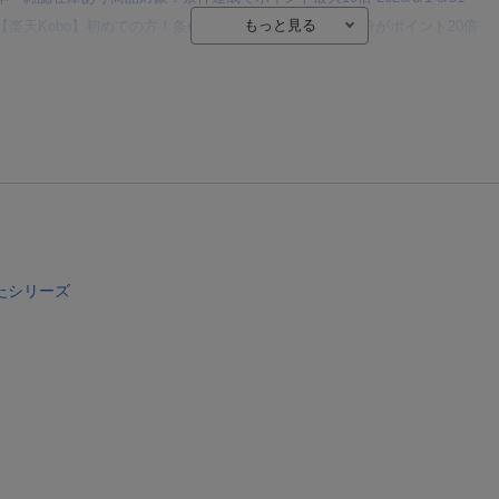
【楽天Kobo】初めての方！条件達成で楽天ブックス購入分がポイント20倍
【楽天モバイルご利用者限定】条件達成で100万ポイント山分け！
【Rakuten Fashion×楽天ブックス】条件達成で10万ポイント山分け
【スタンプカード】楽天ポイントもらえる＆抽選で豪華景品が当たる！
エントリー＆3,000円以上購入で無料データSIM（3GB/月プラン）が当たる！
楽天モバイル紹介キャンペーンの拡散で300円OFFクーポン進呈
たシリーズ