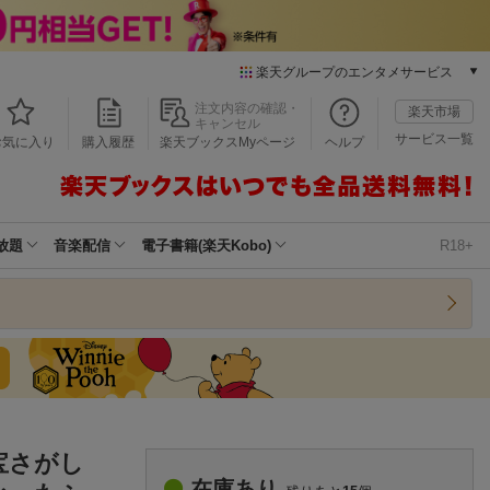
楽天グループのエンタメサービス
本/ゲーム/CD/DVD
注文内容の確認・
楽天市場
キャンセル
楽天ブックス
サービス一覧
お気に入り
購入履歴
楽天ブックスMyページ
ヘルプ
電子書籍
楽天Kobo
雑誌読み放題
楽天マガジン
放題
音楽配信
電子書籍(楽天Kobo)
R18+
音楽配信
楽天ミュージック
動画配信
楽天TV
動画配信ガイド
Rakuten PLAY
無料テレビ
Rチャンネル
宝さがし
チケット
在庫あり