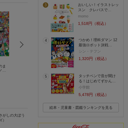
おいしい！イラストレッ
3
スン クレパスで…
momo
1,518円（税込）
つかめ！理科ダマン 12
4
最強ロボット決戦…
シン・テフン
1,320円（税込）
のま
トムとジェリーをさ
トムとジェリーのま
トムとジェリー 
ノリ
がせ！ みなみのし
ちがいさがし 星座
ヒルのこクアッカ
ュー
まのだいぼうけん
まつやま たかし
と神話の世界で大冒
狐茅
にであう
おくもと まゆみ
タッチペンで音が聞け
5
険
(1件)
る！はじめてずかん…
小学館
5,478円（税込）
絵本・児童書・図鑑ランキングを見る
さがしの大ぼう
ズ）