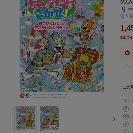
の
リ
宮内 
1,4
13
ポ
この
※エン