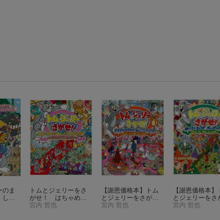
ーのま
トムとジェリーをさ
【謝恩価格本】トム
【謝恩価格本】
 しゅ
がせ！ はちゃめち
とジェリーをさが
とジェリーをさ
遺産を
ゃショーがはじまる
宮内 哲也
せ！ ドキドキワク
宮内 哲也
せ！ めいさく
宮内 哲也
いす
ぞ！
ワクおしごとワール
がでだいかつや
ェリー
ド
（だいすき！トム
（だいすき！ト