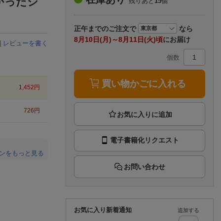
かったシ
残りあと
15
個
楽天チケット
エンタメニュース
推し楽
正午まで
のご注文で
なら
8月10日(月)～8月11日(火)頃
にお届け
|
レビューを書く
個数
買い物かごに入れる
1,452
円
726
円
電子書籍化リクエスト
ンをもっと見る
お問い合わせ
。
お気に入り新着通知
追加する