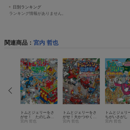
日別ランキング
ランキング情報がありません。
関連商品
：
宮内 哲也
本】トム
トムとジェリーをさ
トムとジェリーをさ
トムとジェリ
の海のい
がせ！ たのしみい
がせ！大かつやく！
ちがいさがし
バーワン
ろいろ！ 日本の伝
宮内 哲也
はたらく乗りもの図
宮内 哲也
っぱつ！世界
宮内 哲也
統行事
（だいすき！
鑑
（だいすき！トム
めぐる旅
（だ
トム＆ジェリーわか
＆ジェリーわかった
き！トム＆ジ