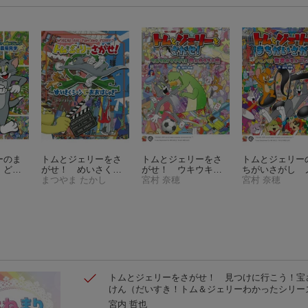
ーのま
トムとジェリーをさ
トムとジェリーをさ
トムとジェリー
 どこ
がせ！ めいさくシ
がせ！ ウキウキ！
ちがいさがし 
野菜や
ーンでおおはしゃぎ
まつやま たかし
ワクワク！夢のおも
宮村 奈穂
ノリ！世界のミ
宮村 奈穂
界の農
ちゃ箱
ジック
トムとジェリーをさがせ！ 見つけに行こう！宝
けん
（だいすき！トム＆ジェリーわかったシリー
宮内 哲也