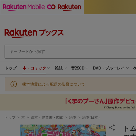
トップ
本・コミック
雑誌
音楽CD
DVD・ブルーレイ
熊本地震による配送の影響について
現
トップ
>
本
>
絵本・児童書・図鑑
>
絵本
>
絵本(日本）
在
地
ト