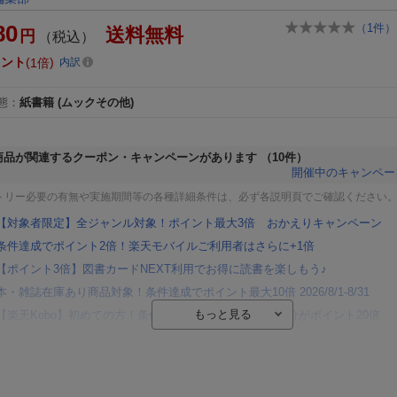
80
（
1
件）
送料無料
円
（税込）
イント
1倍
内訳
態
：
紙書籍
(ムックその他)
商品が関連するクーポン・キャンペーンがあります
（10件）
開催中のキャンペー
トリー必要の有無や実施期間等の各種詳細条件は、必ず各説明頁でご確認ください
【対象者限定】全ジャンル対象！ポイント最大3倍 おかえりキャンペーン
条件達成でポイント2倍！楽天モバイルご利用者はさらに+1倍
【ポイント3倍】図書カードNEXT利用でお得に読書を楽しもう♪
本・雑誌在庫あり商品対象！条件達成でポイント最大10倍 2026/8/1-8/31
【楽天Kobo】初めての方！条件達成で楽天ブックス購入分がポイント20倍
【楽天モバイルご利用者限定】条件達成で100万ポイント山分け！
【Rakuten Fashion×楽天ブックス】条件達成で10万ポイント山分け
【スタンプカード】楽天ポイントもらえる＆抽選で豪華景品が当たる！