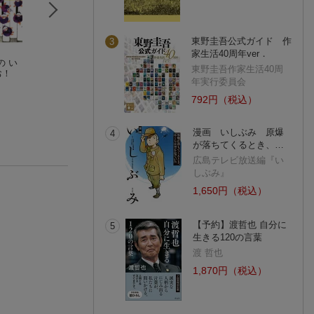
東野圭吾公式ガイド 作
3
家生活40周年ver．
の い
吉村真理子の保育手
放課後児童支援員手
あつい あつい
東野圭吾作家生活40周
お！
帳（4）
帳 2026
垂石眞子
年実行委員会
吉村真理子
学童保育ラボ
(19件)
792円（税込）
漫画 いしぶみ 原爆
4
が落ちてくるとき、…
広島テレビ放送編『い
しぶみ』
1,650円（税込）
【予約】渡哲也 自分に
5
生きる120の言葉
渡 哲也
1,870円（税込）