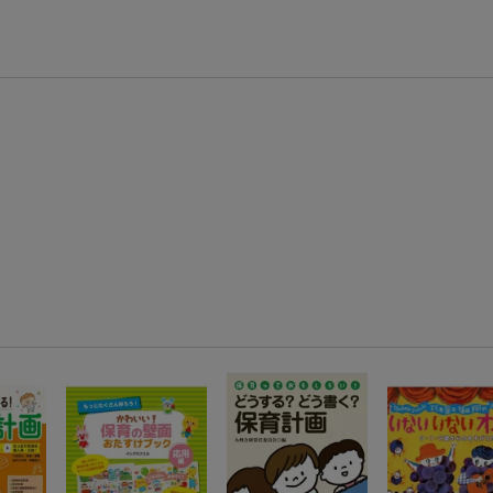
エントリー＆3,000円以上購入で無料データSIM（3GB/月プラン）が当たる！
楽天モバイル紹介キャンペーンの拡散で300円OFFクーポン進呈