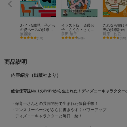
の保育を
3・4・5歳児 子ども
イラスト版 斎藤公
これなら書け
言葉
の姿ベースの指導計
子 さくら・さくら
児の指導計画
友
画 新要領・指針対
無藤隆
んぼリズム遊び
前田 綾子
川原 佐公
応
件)
(3件)
(4件)
(3件)
商品説明
内容紹介（出版社より）
総合保育誌No.1のPriPriから生まれた！ディズニーキャラクタ
・保育士さんとの共同開発で生まれた保育手帳！
・マンスリーページがさらに書きやすくパワーアップ
・ディズニーキャラクターと毎日一緒！