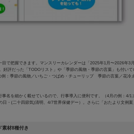
を一目で把握できます。マンスリーカレンダーは「2025年1月〜2026年
。好評だった「TODOリスト」や「季節の風物・季節の言葉」も付いて
の例：季節の風物／いちご・つばめ・チューリップ 季節の言葉／花冷
載。行事名を細かく載せているので、行事導入に便利です。（4月の例：4/
んの日・(二十四節気)清明、4/7世界保健デー）。さらに「おたより文例
ド素材8種付き