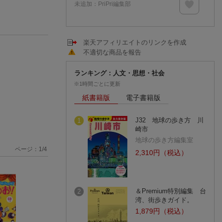
未追加：
PriPri編集部
楽天アフィリエイトのリンクを作成
不適切な商品を報告
ランキング：人文・思想・社会
※1時間ごとに更新
紙書籍版
電子書籍版
J32 地球の歩き方 川
1
崎市
地球の歩き方編集室
ページ：
1
/
4
2,310円（税込）
＆Premium特別編集 台
2
湾、街歩きガイド。
1,879円（税込）