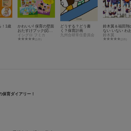
る！1歳
かわいい! 保育の壁面
どうする？どう書
鈴木翼＆福田翔
おたすけブック(応用
く？保育計画
ない いない わ
編)
イシグロ フミカ
九州合研常任委員会
鈴木翼
(1件)
(2件)
ーの保育ダイアリー！