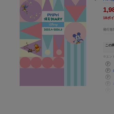
1,9
18
ポ
発行形
この
※エン