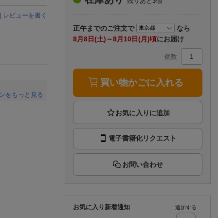
残りあと
3
個
楽天チケット
エンタメニュース
|
レビューを書く
推し楽
正午まで
のご注文で
なら
8月8日(土)～8月10日(月)頃
にお届け
個数
買い物かごに入れる
ンをもっと見る
。
電子書籍化リクエスト
お問い合わせ
お気に入り新着通知
追加する