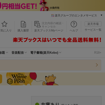
楽天グループのエンタメサービス
本/ゲーム/CD/DVD
注文内容の確認・
楽天市場
キャンセル
楽天ブックス
サービス一覧
お気に入り
購入履歴
楽天ブックスMyページ
ヘルプ
電子書籍
楽天Kobo
雑誌読み放題
楽天マガジン
放題
音楽配信
電子書籍(楽天Kobo)
R18+
音楽配信
楽天ミュージック
動画配信
楽天TV
動画配信ガイド
Rakuten PLAY
無料テレビ
Rチャンネル
チケット
在庫あり