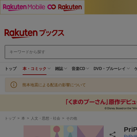
トップ
本・コミック
雑誌
音楽CD
DVD・ブルーレイ
熊本地震による配送の影響について
現
トップ
>
本
>
人文・思想・社会
>
その他
在
地
Pri
PriPr