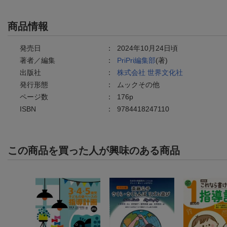
商品情報
発売日
：
2024年10月24日頃
著者／編集
：
PriPri編集部
(著)
出版社
：
株式会社 世界文化社
発行形態
：
ムックその他
ページ数
：
176p
ISBN
：
9784418247110
この商品を買った人が興味のある商品