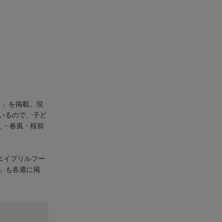
3月」を掲載。現
いるので、子ど
え・春風・桜前
1エイプリルフー
案」も各週に掲