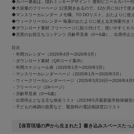
◆カバー裏面は、隠れミッキーデザイン！ 透明ビニールカバー
◆大容量のフリーページ 12見開きあるので、12か月に分けて使
◆マンスリーカレンダー メモ欄、TO DOリスト、おたよりに
◆ウィークリーカレンダー 毎週のおたよりに使える文例案付き
◆ダウンロード素材 フリーページに貼り付けて、使いやすくカ
◆充実のお役立ちコンテンツ 月齢早見表（0〜6歳）、出席停止
目次
・年間カレンダー（2025年4月〜2026年3月）
・ダウンロード素材（QRコード案内）
・年間スケジュール表（2025年1月〜2026年3月）
・マンスリーカレンダーページ（2025年1月〜2026年3月）
・ウィークリーカレンダーページ（2025年3月24日〜2026年4月
・フリーページ（24ページ）
・月齢早見表（0〜6歳）
・出席停止となる主な病名リスト（2023年5月最新版学校保健
・子どもの体調の急変など、緊急時の電話相談窓口リスト
【保育現場の声から生まれた】書き込みスペースたっ