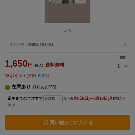
1
/
8
発行形態
：
紙書籍
(単行本)
個数
1,650
円
送料無料
(税込)
15
ポイント
1倍
内訳
在庫あり
残りあと
25
個
正午まで
のご注文で
なら
8月9日(日)～8月10日(月)頃
にお
届け
買い物かごに入れる