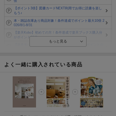
倍
【ポイント3倍】図書カードNEXT利用でお得に読書を楽し
もう♪
本・雑誌在庫あり商品対象！条件達成でポイント最大10倍 2
026/8/1-8/31
【楽天Kobo】初めての方！条件達成で楽天ブックス購入分
がポイント20倍
【楽天モバイルご利用者限定】条件達成で100万ポイント山
分け！
【Rakuten Fashion×楽天ブックス】条件達成で10万ポイン
ト山分け
よく一緒に購入されている商品
【スタンプカード】楽天ポイントもらえる＆抽選で豪華景品
が当たる！
エントリー＆3,000円以上購入で無料データSIM（3GB/月プ
ラン）が当たる！
楽天モバイル紹介キャンペーンの拡散で300円OFFクーポン
進呈