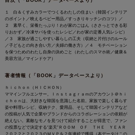
目次（「BOOK」データベースより）
１ 白＆くすみカラーでつくるわたしの住まい（韓国インテリア
のポイント／映えるベビー用品／すっきりキッチンのコツ）／
２ 素早く、栄養たっぷり！わが家のごはん（ささっとできる彩
りおかず／冷凍サバを使ったレシピ／わが家の定番人気レシピ）
／３ 家族が過ごしやすい暮らしの工夫（収納と片付けのルール
／子どもとの向き合い方／夫婦の働き方）／４ モチベーション
を保つためのわたし自身の決めごと（わたしのスマホ術／健康＆
美容方法／マインドケア）
著者情報（「BOOK」データベースより）
ｈｉｃｈｏｎ（ＨＩＣＨＯＮ）
ママインフルエンサー。Ｉｎｓｔａｇｒａｍのアカウント＠ｈｉ
ｃｈｏｎは、大好きな韓国を意識した名前。家族で楽しく暮らす
姿や料理レシピ、収納テク、愛用品、そして韓国インテリアなど
の投稿が人気で企業やブランドからのコラボレーションの依頼が
絶えない。素敵なモノを見つけて紹介することが得意で、ファン
の投票などで決定する“楽天”ＲＯＯＭ ＯＦ ＴＨＥ ＹＥＡＲ
２０２２と２０２３のＭＶＰを２年連続で獲得（本データはこの