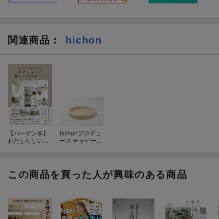
関連商品
：
hichon
【バーゲン本】
hichonプロデュ
わたしらしい暮
ース チャビープ
らしの決めごと
レート 2枚セ
ー手放すのは、
ット
モノではなく選
ぶ時間
この商品を買った人が興味のある商品