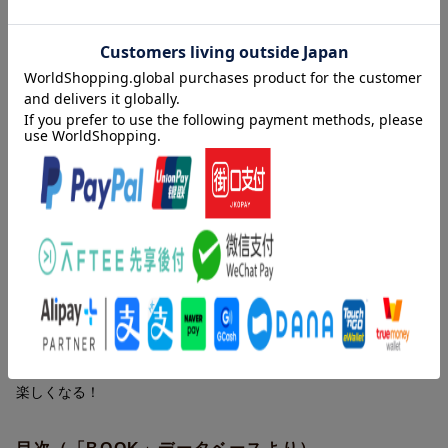
※楽天ブックスよりご注文に関するメールが到着致しますので、
インテリアから収納テクニック、時短レシピなど家族と笑顔でく
をこなすhichon(ひちょん)さん。
迷惑メールなどの設定など充分にご注意ください。
らすための、hichon流「働き方」と「暮らし方」のコツを公開し
「モノ選び」を追求するhichonさんがたどり着いたのは、「選
※メール送付の日程は後ろ倒しになる場合がございます。
ます。
ぶ」時間を減らして時間を作ることでした。
■その他ご連絡
・家具は韓国インテリアに統一
ーお客様都合によるキャンセルの場合は「特典対象外」
・食器は毎日同じものを使う
ーご注文後「対象商品」が欠品や発売延期・中止などで発送でき
・家のアイテムはホワイト、くすみカラー、木製品でまとめる
ない場合は「特典対象外」
・収納はシンプルかつ普遍的な無印良品を使う
ーメンテナンスなどで、ご注文いただけない場合がございます
・食材は週に1回、16,000円分をまとめ買い
が、特典対象期間を延長することはございません。何とぞご了承
ください。
など選択の幅を狭めることで無駄な時間をカットしたらその分、
ー当企画を予告なく中止させていただく場合がございます。
家族や仕事など自分の好きなものにしっかり向き合うことができ
るように。
内容紹介（「BOOK」データベースより）
インテリアから収納テクニック、時短レシピなど家族と笑顔でく
らすための、hichon流「働き方」と「暮らし方」のコツを公開し
子ども４人。だけどすっきりセンスよく。部屋づくり、収納、時
ます。
短レシピ、育児、夫婦の働き方、マインドケア。モノ選びのプロ
の暮らしのメソッドを公開。「迷う」を減らせば、忙しい日々が
楽しくなる！