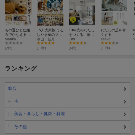
もの選びと仕組
15人大家族 うる
10年先のわたし
わたしの芝を青
みでかなえる 5
しやま家のママ
をつくる、家と
くする
分で片付く家の
marika
流 笑顔がたえな
漆山 佳月
時間
Emi
asako
N
作り方
い36の家訓
(2件)
(10件)
(4件)
(10件)
ランキング
総合
本
美容・暮らし・健康・料理
その他