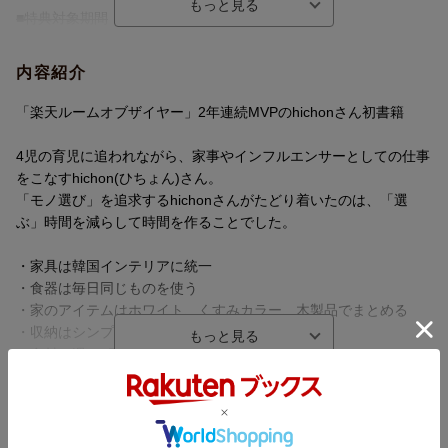
■特典対象期間
2024/12/20 (金) 11:59までにご購入いただいたお客様に特典を配
信致します。
内容紹介
■特典対象
「楽天ルームオブザイヤー」2年連続MVPのhichonさん初書籍
対象期間中に楽天ブックスにてご購入(ご注文完了)された方
4児の育児に追われながら、家事やインフルエンサーとしての仕事
■キャンペーン対象サービス
をこなすhichon(ひちょん)さん。
-楽天ブックス（PC・SP）
「モノ選び」を追求するhichonさんがたどり着いたのは、「選
-iPhoneアプリ版楽天ブックス
ぶ」時間を減らして時間を作ることでした。
-Androidアプリ版楽天ブックス
※電子書籍（楽天kobo)はキャンペーンの対象外となります。
・家具は韓国インテリアに統一
・食器は毎日同じものを使う
■プレゼント内容
・家のアイテムはホワイト、くすみカラー、木製品でまとめる
楽天ブックス限定特典：書籍未公開レシピデータ
・収納はシンプルかつ普遍的な無印良品を使う
・食材は週に1回、16,000円分をまとめ買い
■特典画像の入手方法
※特典画像のダウンロード方法については、ご注文時にご利用の
など選択の幅を狭めることで無駄な時間をカットしたらその分、
内容紹介（JPROより）
メールアドレス宛へ、
家族や仕事など自分の好きなものにしっかり向き合うことができ
⇒商品出荷完了の翌日にメール送付
るように。
4児の育児に追われながら、家事やインフルエンサーとしての仕事