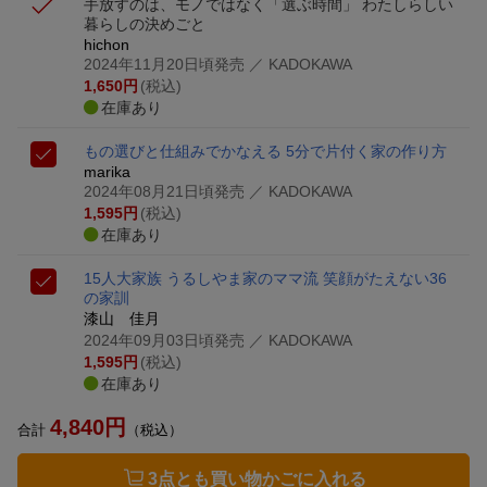
手放すのは、モノではなく「選ぶ時間」 わたしらしい
暮らしの決めごと
hichon
2024年11月20日頃発売
／ KADOKAWA
1,650
円
(税込)
在庫あり
もの選びと仕組みでかなえる 5分で片付く家の作り方
marika
2024年08月21日頃発売
／ KADOKAWA
1,595
円
(税込)
在庫あり
15人大家族 うるしやま家のママ流 笑顔がたえない36
の家訓
漆山 佳月
2024年09月03日頃発売
／ KADOKAWA
1,595
円
(税込)
在庫あり
4,840
円
合計
（税込）
3点とも買い物かごに入れる