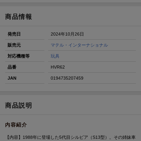
楽天モバイル紹介キャンペーンの拡散で300円OFFクーポン
進呈
商品情報
条件達成で楽天限定・宝塚歌劇 宙組貸切公演ペアチケット
が当たる
発売日
2024年10月26日
エントリー＆条件達成で『鬼滅の刃』オリジナルきんちゃく
袋が当たる！
販売元
マテル・インターナショナル
【楽天24】日用品の楽天24と楽天ブックス買いまわりでク
対応機種等
玩具
ーポン★
品番
HVR62
JAN
0194735207459
商品説明
内容紹介
【内容】1988年に登場した5代目シルビア（S13型）。その姉妹車