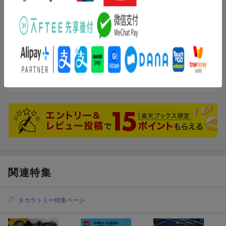
【プレゼントに最適】お誕生日、クリスマスプレゼント、入園・
投稿日：2024年10月27日
入学祝いなど記念日でのプレゼントにぴったりです。
5
評価：
Tomo1776
(無題)
【対象年齢】：3歳以上
定価で購入出来て満足。
【商品サイズ (cm)】(幅×高さ×奥行）：13.3×16.5×4.1
ワイスピに出てたかな?
関連特集
タカラトミー特集ページ