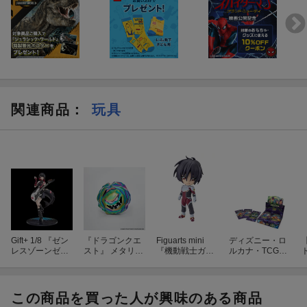
関連商品
：
玩具
Gift+ 1/8 『ゼン
『ドラゴンクエ
Figuarts mini
ディズニー・ロ
レスゾーンゼ
スト』 メタリッ
『機動戦士ガン
ルカナ・TCG
ロ』 エレン・ジ
クモンスターズ
ダムSEED DES
日本語版 ブー
ョー 華やぐ遊歩
ギャラリー オー
TINY』 シン・ア
スターパック
Ver. (フィギュ
ロラウンダー
スカ (塗装済み
ヴァインズ・ア
ア)
(フィギュア)
可動フィギュア)
タック！ DP-B
この商品を買った人が興味のある商品
OX