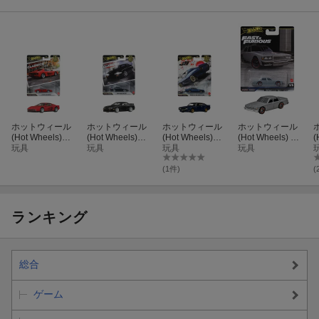
ホットウィール
ホットウィール
ホットウィール
ホットウィール
(Hot Wheels)
(Hot Wheels)
(Hot Wheels)
(Hot Wheels)
(
カーカルチャー
玩具
カーカルチャー
玩具
カーカルチャー
玩具
ワイルド・スピ
玩具
モダン・クラシ
モダン・クラシ
ジャパンヒスト
ード - 1987 シェ
ックス フェラー
ックス 1994 ニ
リックス5 日産
ビー カプリス 乗
(1件)
(
リ テスタロッサ
スモ 270R (S14)
スカイライン 20
り物おもちゃ ミ
乗り物おもちゃ
乗り物おもちゃ
00GT-R LBWK
ニカー 3歳から
ミニカー 3歳か
ミニカー 3歳か
乗り物おもちゃ
グレー HRT98
ド
ら レッド JKF00
ら ブラック JKD
ミニカー 3歳か
ランキング
99
ら ブルー JKF11
総合
ゲーム