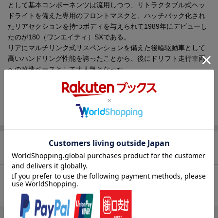
として基本コンポーネンツは流用しつつ、リトラクタブル式ヘッ
ドライトを備えた専用のフロントマスクと、ハッチバック化され
たリアセクションを持つボディを与えられて1989年にデビューし
たのが180（ワンエイティ）SXである。
リアにマルチリンク式サスペンションを備えた後輪駆動車として
高いハンドリング性能を誇ったことから、後にドリフト走行車両
への改造ベースとして大人気となった。
180SXは姉妹車のシルビアが1993年に6代目（S14型）にスイッチ
し、さらに7代目へと移り変わろうとする1999年まで基本的に大
きな変更のないまま生産が行われた。ホットウィールがモチーフ
に選んだのは前期、中期、後期と存在する180SXの、『ワイル
ド・スピード』シリーズの第3作、『TOKYO DRIFT』の駐車場シ
ーンで背景に写る後期型となっている。
【原産国】タイ 【対象年齢】3歳〜
商品レビュー
【Brandについて】カリフォルニア生まれ 1秒間に16台売れている
ミニカー。
【ホットウィール】Hot Wheels＝「かっこいい車！」独特な南カ
総合評価：
ルフォルニア風の外観、高速に動くホイール、（当時の最新技
条件に満たないため、評価は表示できません。
術！）そして 赤いラインの入ったタイヤ。現在、世界で一番売れ
ているミニカーです。