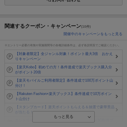
関連するクーポン・キャンペーン
(10件)
開催中のキャンペーンをもっと見る
※エントリー必要の有無や実施期間等の各種詳細条件は、必ず各説明頁でご確認ください。
【対象者限定】全ジャンル対象！ポイント最大3倍 おかえ
りキャンペーン
【楽天Kobo】初めての方！条件達成で楽天ブックス購入分
がポイント20倍
【楽天モバイルご利用者限定】条件達成で100万ポイント山
分け！
【Rakuten Fashion×楽天ブックス】条件達成で10万ポイン
ト山分け
【スタンプカード】楽天ポイントもらえる＆抽選で豪華景品
が当たる！
エントリー＆3,000円以上購入で無料データSIM（3GB/月プ
ラン）が当たる！