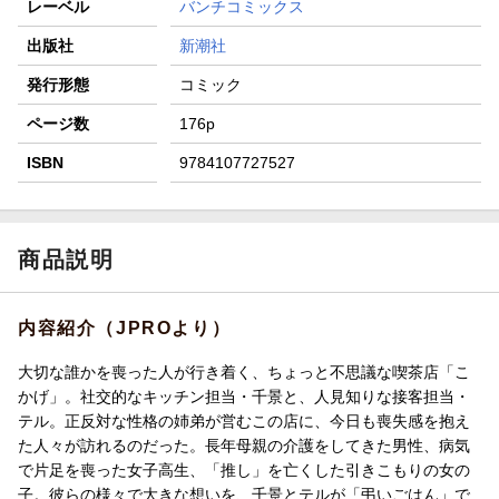
レーベル
バンチコミックス
出版社
新潮社
発行形態
コミック
ページ数
176p
ISBN
9784107727527
商品説明
内容紹介（JPROより）
大切な誰かを喪った人が行き着く、ちょっと不思議な喫茶店「こ
かげ」。社交的なキッチン担当・千景と、人見知りな接客担当・
テル。正反対な性格の姉弟が営むこの店に、今日も喪失感を抱え
た人々が訪れるのだった。長年母親の介護をしてきた男性、病気
で片足を喪った女子高生、「推し」を亡くした引きこもりの女の
子。彼らの様々で大きな想いを、千景とテルが「弔いごはん」で