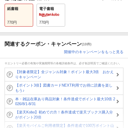
紙書籍
電子書籍
770
円
770
円
関連するクーポン・キャンペーン
(10件)
開催中のキャンペーンをもっと見る
※エントリー必要の有無や実施期間等の各種詳細条件は、必ず各説明頁でご確認ください。
【対象者限定】全ジャンル対象！ポイント最大3倍 おかえ
りキャンペーン
【ポイント3倍】図書カードNEXT利用でお得に読書を楽し
もう♪
本・雑誌在庫あり商品対象！条件達成でポイント最大10倍 2
026/8/1-8/31
【楽天Kobo】初めての方！条件達成で楽天ブックス購入分
がポイント20倍
【楽天モバイルご利用者限定】条件達成で100万ポイント山