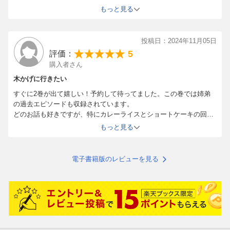
じゃないんですよね。
もっと見る
「食べ物を誰かに分け与える」という行為が生物界に於いてしばし
ば求愛と同義である事を踏まえるならば、「大切な人を笑顔にして
くれる食べ物」もまた、自分にとっては「好きな食べ物」である事
投稿日：2024年11月05日
は真実だと思います。
5
評価：
愛しい人を笑顔にしてくれるハンバーグ。
購入者さん
自分の存在を認めてくれた人が大切に思ってくれるショートケー
キ。
木かげに行きたい
この作品は「弔い」という儀式を通じて「生」を描く作品ですが、
すぐに2巻が出て嬉しい！予約して待ってました。この巻では姉弟
その根底にあるのは「心」なのだという事をじんわりと伝えてくれ
の過去エピソードも収録されています。
る優しい回です。
どのお話も好きですが、特にカレーライスとショートケーキの回が
お気に入りです。
もっと見る
電子書籍版のレビューを見る