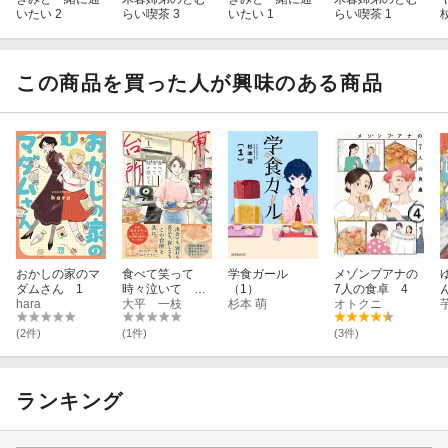
いたい 2
らい喫茶 3
いたい 1
らい喫茶 1
この商品を買った人が興味のある商品
おかしの家のマ
食べて笑って
学食ガール
メゾンプアナの
ダムさん 1
時々泣いて 東
（1）
7人の食卓 4
hara
京の台所（1）
大平 一枝
杉本 萌
オトクニ
2
(2件)
(1件)
(3件)
ランキング