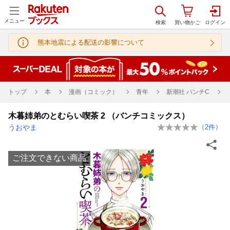
メニュー
熊本地震による配送の影響について
トップ
本
漫画（コミック）
青年
新潮社 バンチC
木暮姉弟のとむらい喫茶 2 （バンチコミックス）
うおやま
（
2
件）
ご注文できない商品