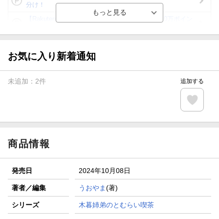
分け！
【Rakuten Fashion×楽天ブックス】条件達成で10万ポイン
ト山分け
【スタンプカード】楽天ポイントもらえる＆抽選で豪華景品
が当たる！
お気に入り新着通知
エントリー＆3,000円以上購入で無料データSIM（3GB/月プ
ラン）が当たる！
未追加：
2
件
追加する
楽天モバイル紹介キャンペーンの拡散で300円OFFクーポン
進呈
条件達成で楽天限定・宝塚歌劇 宙組貸切公演ペアチケット
が当たる
商品情報
発売日
2024年10月08日
著者／編集
うおやま
(著)
シリーズ
木暮姉弟のとむらい喫茶