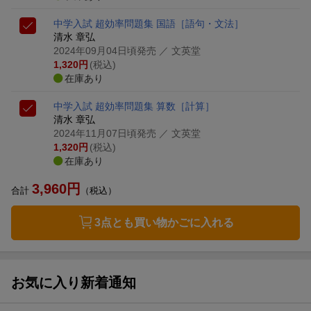
中学入試 超効率問題集 国語［語句・文法］
清水 章弘
2024年09月04日頃発売
／ 文英堂
1,320
円
(税込)
在庫あり
中学入試 超効率問題集 算数［計算］
清水 章弘
2024年11月07日頃発売
／ 文英堂
1,320
円
(税込)
在庫あり
3,960
円
合計
（税込）
3点とも買い物かごに入れる
お気に入り新着通知