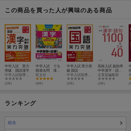
き・アップデー
【小2〜6】
3〜6】
ト版）
この商品を買った人が興味のある商品
中学入試 実力
中学入試 でる
中学入試 実力突
高校入試 超効率
突破 国語漢字
順過去問 漢
破 国語
中学漢字・語句
中学入試指導研究会
字 合格への26
旺文社
中学入試指導研究会
1100＋文法40
文英堂編集部
10問
(2件)
(6件)
(2件)
(2件)
(
ランキング
総合