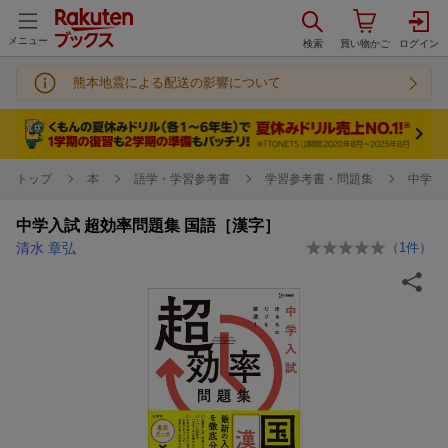
メニュー
熊本地震による配送の影響について
トップ
本
語学・学習参考書
学習参考書・問題集
中学校
中学入試 超効率問題集 国語［漢字］
清水 章弘
（
1
件）