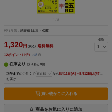
1
/
8
発行形態
：
紙書籍
(全集・双書)
個数
1,320
円
送料無料
(税込)
12
ポイント
1倍
内訳
在庫あり
残りあと
8
個
正午まで
のご注文で
なら
8月11日(火)～8月12日(水)頃
に
お届け
買い物かごに入れる
商品をお気に入りに追加