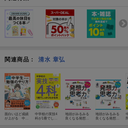
関連商品
：
清水 章弘
面白いほど成績
中学校の実技4
地頭がみるみる
地頭がみるみる
が上がる 中学
科が1冊でしっ
良くなる発想
良くなる発想
生からの勉強の
かりわかる本
力・思考力ドリ
力・思考力ドリ
やり方（動画つ
ル やさしめ
ル ふつう【小