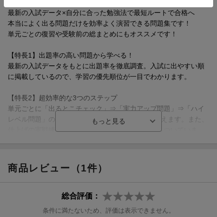
最新の入試データ×自分に合った勉強法で最短ルートで合格へ
本当によく出る問題だけを効率よく演習できる問題集です！
単元ごとの復習や受験前の総まとめにもオススメです！
【特長1】出題率の高い問題から学べる！
最新の入試データをもとに出題率を徹底調査。入試に出やすい順
に掲載しているので、学習の優先順位が一目でわかります。
【特長2】超効率的な3つのステップ
単元ごとに「出るとこチェック」⇒「実力アップ問題」⇒「ハイ
レベル問題」の3ステップで効率的に入試対策が行えます。また、
仕上げの実戦練習ができる「チャレンジテスト」もついていま
す。
【特長3】くわしい解説で「つまずき」を残さない！
商品レビュー（1件）
別冊の解答・解説では、問題の解き方や間違えやすいポイントを
最新の入試データ×自分に合った勉強法で最短ルートで合格へ
ていねいに解説。学習アドバイスもついているので、苦手克服や
本当によく出る問題だけを効率よく演習できる問題集です！
得点アップにつながります。
総合評価：
単元ごとの復習や受験前の総まとめにもオススメです！
条件に満たないため、評価は表示できません。
【特長4】自分に合った勉強法がわかる！