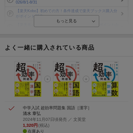
026/8/1-8/31
【楽天Kobo】初めての方！条件達成で楽天ブックス購入分
がポイント20倍
【楽天モバイルご利用者限定】条件達成で100万ポイント山
分け！
【Rakuten Fashion×楽天ブックス】条件達成で10万ポイン
ト山分け
よく一緒に購入されている商品
【スタンプカード】楽天ポイントもらえる＆抽選で豪華景品
が当たる！
エントリー＆3,000円以上購入で無料データSIM（3GB/月プ
ラン）が当たる！
楽天モバイル紹介キャンペーンの拡散で300円OFFクーポン
進呈
中学入試 超効率問題集 国語［漢字］
清水 章弘
2024年11月07日頃発売
／ 文英堂
1,320
円
(税込)
在庫あり