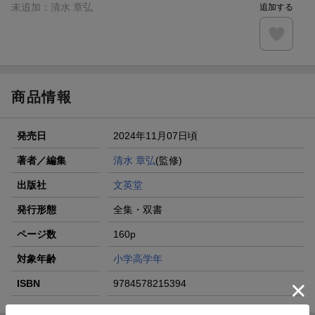
未追加：
清水 章弘
追加する
商品情報
発売日
2024年11月07日頃
著者／編集
清水 章弘
(監修)
出版社
文英堂
発行形態
全集・双書
ページ数
160p
対象年齢
小学高学年
ISBN
9784578215394