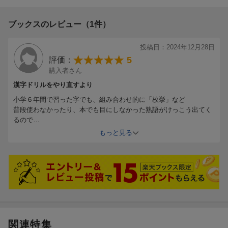
【特長1】出題率の高い問題から学べる！
「勉強のやり方」を教える塾 プラスティーが中学受験生をしっか
最新の入試データをもとに出題率を徹底調査。入試に出やすい順
りサポート。受験対策に役立つ特集ページを設けており、志望校
ブックスのレビュー（1件）
に掲載しているので、学習の優先順位が一目でわかります。
合格のための超効率的な勉強法がわかります。
【特長2】超効率的な3つのステップ
投稿日：2024年12月28日
単元ごとに「出るとこチェック」⇒「実力アップ問題」⇒「ハイ
5
評価：
レベル問題」の3ステップで効率的に入試対策が行えます。また、
購入者さん
仕上げの実戦練習ができる「チャレンジテスト」もついていま
漢字ドリルをやり直すより
す。
小学６年間で習った字でも、組み合わせ的に「枚挙」など
普段使わなかったり、本でも目にしなかった熟語がけっこう出てく
【特長3】くわしい解説で「つまずき」を残さない！
るので
別冊の解答・解説では、問題の解き方や間違えやすいポイントを
学校の漢字テストでは点が取れていた子でも、まだまだ勉強になる
もっと見る
ていねいに解説。学習アドバイスもついているので、苦手克服や
ことが多くて楽しいみたいです。
得点アップにつながります。
できなかったところをチェックして覚えていきます。
【特長4】自分に合った勉強法がわかる！
「勉強のやり方」を教える塾 プラスティーが中学受験生をしっか
りサポート。受験対策に役立つ特集ページを設けており、志望校
合格のための超効率的な勉強法がわかります。
関連特集
更新日：2025年09月30日