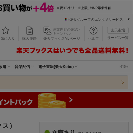
楽天グループのエンタメサービス
本/ゲーム/CD/DVD
注文内容の確認・
楽天市場
キャンセル
楽天ブックス
サービス一覧
お気に入り
購入履歴
楽天ブックスMyページ
ヘルプ
電子書籍
楽天Kobo
雑誌読み放題
楽天マガジン
放題
音楽配信
電子書籍(楽天Kobo)
R18+
音楽配信
楽天ミュージック
動画配信
楽天TV
動画配信ガイド
Rakuten PLAY
無料テレビ
Rチャンネル
クス）
チケット
在庫あり