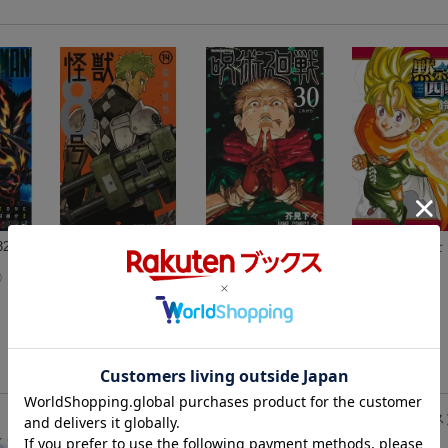
2
怪獣8号 14
呪術廻戦 30
黙示録の四騎士
松本 直也
芥見 下々
9）
鈴木 央
)
(35件)
(142件)
(6件)
弱虫ペダル 92
（少年チャンピオン・コミックス
渡辺航