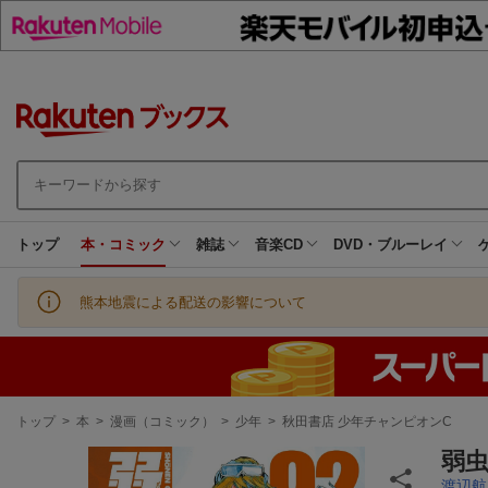
トップ
本・コミック
雑誌
音楽CD
DVD・ブルーレイ
熊本地震による配送の影響について
現
トップ
>
本
>
漫画（コミック）
>
少年
>
秋田書店 少年チャンピオンC
在
地
弱
渡辺航