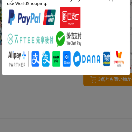
2024年11月08日発売
／ 秋田書店
594
円
(
弱虫ペダル 91
（少年チャンピオン・コミックス
渡辺航
2024年09月06日発売
／ 秋田書店
594
円
(
弱虫ペダル 93
（少年チャンピオン・コミックス
渡辺航
2025年01月08日発売
／ 秋田書店
594
円
(
1,
合計
3点とも買い物