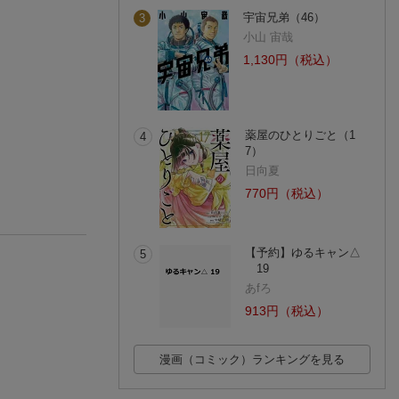
宇宙兄弟（46）
3
小山 宙哉
1,130円（税込）
薬屋のひとりごと（1
4
7）
日向夏
770円（税込）
【予約】ゆるキャン△
5
19
あfろ
913円（税込）
漫画（コミック）ランキングを見る