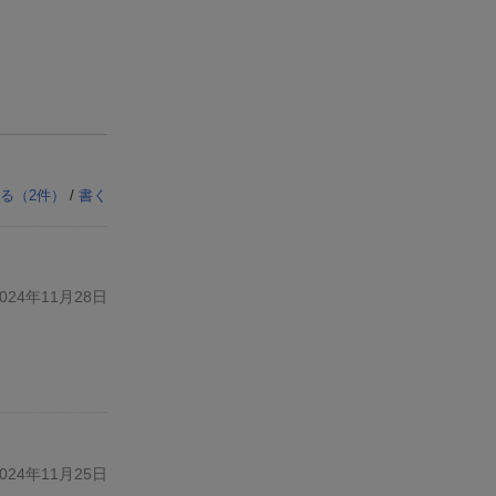
る（
2
件）
/
書く
24年11月28日
24年11月25日