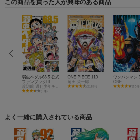
この商品を買った人が興味のある商品
ラ）の唄
弱虫ペダル68.5 公式
ONE PIECE 110
ワンパンマン 3
ファンブックIII
尾田 栄一郎
ONE
渡辺航 週刊少年チャンピオン編集部・編
(218件)
(30件
件)
(3件)
よく一緒に購入されている商品