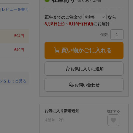
残りあと
17
個
楽天チケット
エンタメニュース
|
レビューを書く
推し楽
正午まで
のご注文で
なら
8月8日(土)～8月9日(日)頃
にお届け
個数
594
円
買い物かごに入れる
649
円
ンをもっと見る
お問い合わせ
。
お気に入り新着通知
追加する
未追加：
2
件