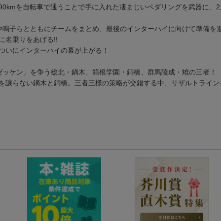
0kmを自転車で通うことで手に入れた凄まじいペダリングを武器に、
や鳴子らとともにチームをまとめ、最後のインターハイに向けて準備を
名乗りをあげる!!
ついにインターハイの幕が上がる！
ゼッケン」を争う総北・鏑木、箱根学園・銅橋、群馬陵成・雉の三者！
を譲らない鏑木と銅橋。三者三様の策略が交錯する中、リザルトライン