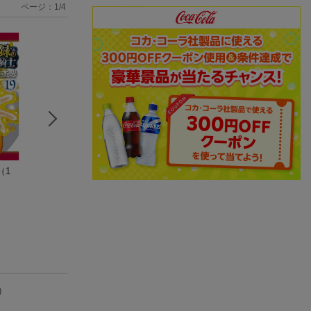
ページ：
1
/
4
（1
BLUE GIANT MOME
新テニスの王子様 43
GIANT KILLIN
NTUM（3）
許斐 剛
5）
石塚 真一
ツジトモ
(6件)
(26件)
(14件)
）