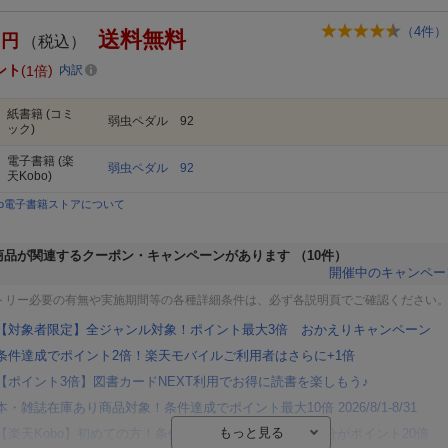
（
4
件）
送料無料
円
（税込）
ント
1倍
内訳
紙書籍
(コミ
弱虫ペダル 92
ック)
電子書籍
(楽
弱虫ペダル 92
天Kobo)
bo電子書籍ストアについて
商品が関連するクーポン・キャンペーンがあります
（10件）
開催中のキャンペー
トリー必要の有無や実施期間等の各種詳細条件は、必ず各説明頁でご確認ください
【対象者限定】全ジャンル対象！ポイント最大3倍 おかえりキャンペーン
条件達成でポイント2倍！楽天モバイルご利用者はさらに+1倍
【ポイント3倍】図書カードNEXT利用でお得に読書を楽しもう♪
本・雑誌在庫あり商品対象！条件達成でポイント最大10倍 2026/8/1-8/31
【楽天Kobo】初めての方！条件達成で楽天ブックス購入分がポイント20倍