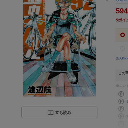
594
5
ポイ
楽天Ko
この
※エン
立ち読み