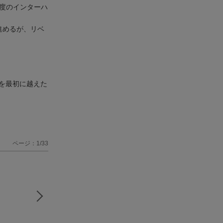
2度のインターハ
進めるが、リベ
を最初に越えた
ページ：1/33