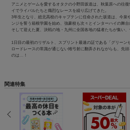
アニメとゲームを愛するオタクの小野田坂道は、秋葉原への往復9
イでライバルたちと熾烈なレースを繰り広げてきた。
3年生となり、総北高校のキャプテンに任命された坂道は、今泉
ンジを誓う箱根学園を始め、強豪校も次々とインターハイの舞台に
そして迎えた夏、決戦の地・九州に全国各地の猛者たちが集い、
1日目の最初のリザルト、スプリント最速の証である「グリーン
ロードレースの常識が通じない雉弓射に翻弄されながらも、先頭
のは…！
関連特集