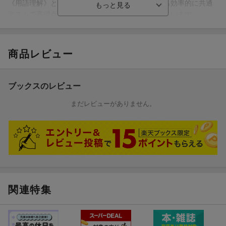
《用語理解》と《時期識別》にフォーカスし、最も効率的に共通
テストで高得点を得る方法をわかりやすく解説しています。
【特長2】オールインワンの講義本
各単元とも、「表解板書」 → 「講義」→ 「共通テスト演習問
商品レビュー
題」 の3部構成です。
まずは表解板書で全体像をつかみ、講義で知識を整理。時間がな
いときは「これだけ! ワード」と「時期識別ワード」を中心に確認
ブックスのレビュー
しましょう。《用語理解》と《時期識別》ができるようになれ
ば、共通テストで9割以上を狙うことが十分にできます。
まだレビューがありません。
講義が終わったら、「共通テスト演習問題」を解いて、知識が定
着しているかどうかを確認しましょう。
【特長3】「これだけ！ボイス」でスキマ時間にもインプット！
共通テストの選択肢で狙われやすい「これだけ！フレーズ」を音
声化した「これだけ！ボイス」を収録。スキマ時間に耳からもイ
限られた時間で最大の成果を出すための「得点戦略」がこの1冊に
ンプットすることができます。
共通テストに必要な知識を無駄なく厳選し、仕上げの演習で効率
関連特集
的に得点力アップ！
■歴史総合にも対応
効率重視で日本史をおさえたい受験生や、短期間で得点を引き上
歴史総合で扱われる世界の近現代史を「歴史総合の窓」(全6回)に
げたい受験生に
まとめました。日本のできごとと併せて覚えることで、効率よく