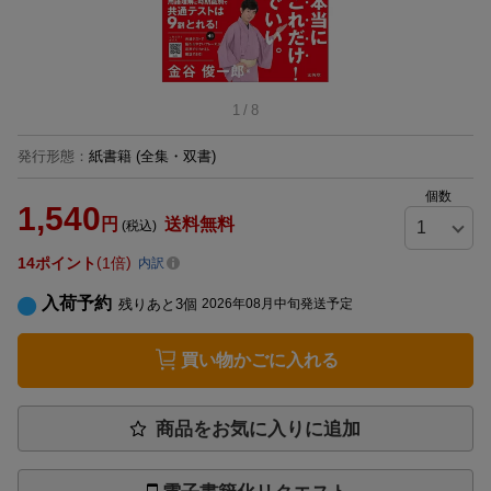
1
/
8
発行形態
：
紙書籍
(全集・双書)
個数
1,540
円
送料無料
(税込)
14
ポイント
1倍
内訳
入荷予約
残りあと
3
個
2026年08月中旬発送予定
買い物かごに入れる
商品をお気に入りに追加