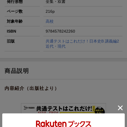
発行形態
全集・双書
ページ数
216p
対象年齢
高校
ISBN
9784578242260
旧版
共通テストはこれだけ！日本史B 講義編2
近代・現代
商品説明
内容紹介（出版社より）