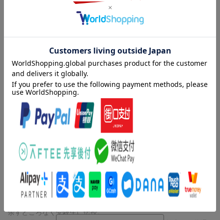
内容紹介（JPROより）
限られた時間で最大の成果を出すための「得点戦略」がこの1冊に
共通テストに必要な知識を無駄なく厳選し、仕上げの演習で効率
的に得点力アップ！
効率重視で日本史をおさえたい受験生や、短期間で得点を引き上
げたい受験生に
【特長1】共通テスト対策に特化
本書では、東進ハイスクール講師の金谷俊一郎先生が、30年以上
にわたる入試分析を通じて編み出した「共通テスト攻略法」を、
余すところなく受験生に伝授。