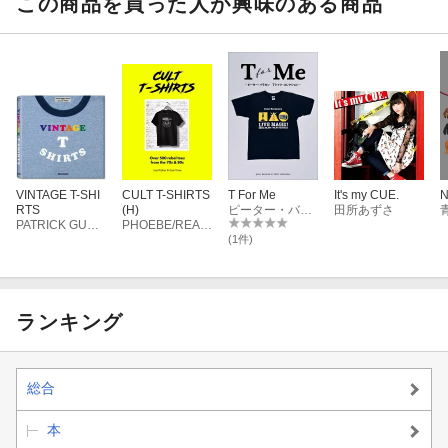
この商品を買った人が興味のある商品
VINTAGE T-SHI
CULT T-SHIRTS
T For Me
It's my CUE.
N
RTS
(H)
ピーター・バラカン
田所あずさ
PATRICK GUETTA
PHOEBE/REACH MILLER, MICHAEL
(1件)
ランキング
総合
本