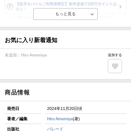
【楽天モバイルご利用者限定】条件達成で100万ポイント山
分け！
【Rakuten Fashion×楽天ブックス】条件達成で10万ポイン
ト山分け
【スタンプカード】楽天ポイントもらえる＆抽選で豪華景品
が当たる！
お気に入り新着通知
エントリー＆3,000円以上購入で無料データSIM（3GB/月プ
ラン）が当たる！
未追加：
Hiro Amemiya
追加する
楽天モバイル紹介キャンペーンの拡散で300円OFFクーポン
進呈
条件達成で楽天限定・宝塚歌劇 宙組貸切公演ペアチケット
が当たる
商品情報
発売日
2024年11月20日頃
著者／編集
Hiro Amemiya
(著)
出版社
パレード