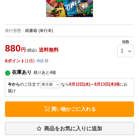
発行形態
：
紙書籍
(単行本)
個数
880
円
送料無料
(税込)
8
ポイント
1倍
内訳
在庫あり
残りあと
4
個
今から
のご注文で
なら
8月12日(水)～8月13日(木)頃
にお
届け
買い物かごに入れる
商品をお気に入りに追加