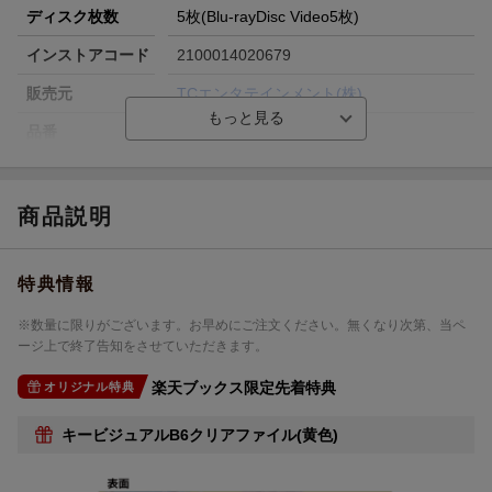
ディスク枚数
5枚(Blu-rayDisc Video5枚)
インストアコード
2100014020679
販売元
TCエンタテインメント(株)
品番
TCBD-1657
商品説明
特典情報
※数量に限りがございます。お早めにご注文ください。無くなり次第、当ペ
ージ上で終了告知をさせていただきます。
楽天ブックス限定先着特典
オリジナル特典
キービジュアルB6クリアファイル(黄色)