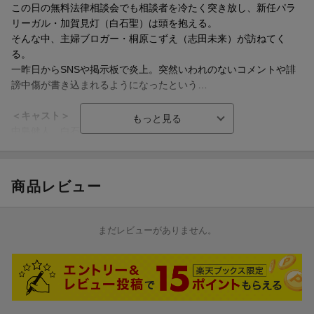
的にリアルに描き、誰もが被害者にも加害者にもなりえるネット
この日の無料法律相談会でも相談者を冷たく突き放し、新任パラ
トラブルの数々を描く新時代の＜超リアル＞リーガルドラマ！
リーガル・加賀見灯（白石聖）は頭を抱える。
そんな中、主婦ブロガー・桐原こずえ（志田未来）が訪ねてく
■主題歌は中島健人が歌唱・作詞を務める音楽プロジェクト「HIT
る。
OGOTO」による書き下ろし楽曲「ヒトゴト feat.Kento Nakajim
一昨日からSNSや掲示板で炎上。突然いわれのないコメントや誹
a」！
謗中傷が書き込まれるようになったという…
原作は累計210万部（電子＋紙）を超える大ヒット漫画「しょせん
＜キャスト＞
他人事ですから 〜とある弁護士の本音の仕事〜」
中島健人 白石聖 橋本じゅん 片平なぎさ
（原作：左藤真通／作画：富士屋カツヒト／監修：清水陽平／白
泉社「黒蜜」連載）。
＜スタッフ＞
変わり者の主人公・保田理（やすだおさむ）弁護士が「しょせん
原作：「しょせん他人事ですから ?とある弁護士の本音の仕事?」
商品レビュー
他人事」をモットーに、社会問題にも発展しているネット炎上やS
（白泉社「黒蜜」連載） 左藤真通（原作） 富士屋カツヒト
NSトラブル案件を解決していく、今最も旬なリーガル漫画。
（作画） 清水陽平（監修）
今まで描かれてこなかった弁護士と相談者のやり取りや実際に行
脚本：小峯裕之
まだレビューがありません。
われる裁判手続などを徹底的にリアルに描き、
監督：本橋圭太 村上牧人
誰もが被害者にも加害者にもなりえるネットトラブルの数々
主題歌：HITOGOTO「ヒトゴト feat.Kento Nakajima」
に、“他人事ではいられない！”と話題になっています。
音楽：田渕夏海 斎木達彦
そんな本作の主人公・保田理弁護士を演じるのは、アイドルとし
チーフプロデューサー：濱谷晃一（テレビ東京）
ての活躍はもちろん、バラエティ番組で親しみやすい魅力を見せ
プロデューサー：中川順平（テレビ東京） 江川智（テレビ東