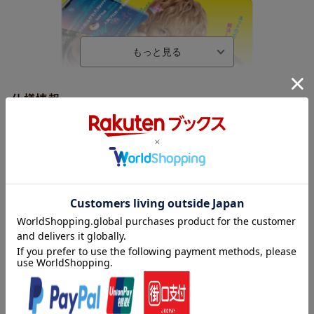
仕様情報
※予告なく変更になる場合がございます。あらかじめご了承下さい。
★封入特典/仕様
●スペシャルブックレット
▽特典映像
・「しょせん他人事ですから」密着メイキング
・放送直前！記者会見の様子
・特別企画！「ケンティーのベストスイーツを当てろ！ケンティ
ー検定」
「しょせん他人話ですから?とある俳優たちの本音の仕事?」
（中島健人、白石聖、片平なぎさ）