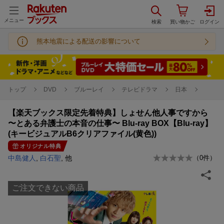
メニュー
熊本地震による配送の影響について
トップ
DVD
ブルーレイ
テレビドラマ
日本
【楽天ブックス限定先着特典】しょせん他人事ですから
〜とある弁護士の本音の仕事〜 Blu-ray BOX【Blu-ray】
(キービジュアルB6クリアファイル(黄色))
オリジナル特典
中島健人
,
白石聖
, 他
（
0
件）
ご注文できない商品