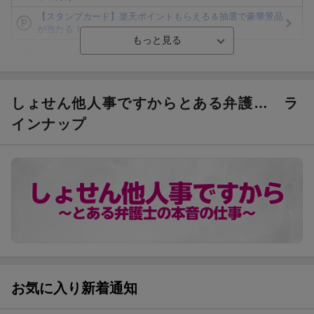
【スタンプカード】楽天ポイントもらえる＆抽選で豪華景品
が当たる！
Blu-ray・DVDセール・お買い得情報
楽天モバイル紹介キャンペーンの拡散で300円OFFクーポン
進呈
しょせん他人事ですからとある弁護…
ラ
条件達成で楽天限定・宝塚歌劇 宙組貸切公演ペアチケット
インナップ
が当たる
エントリー＆条件達成で『鬼滅の刃』オリジナルきんちゃく
袋が当たる！
【楽天24】日用品の楽天24と楽天ブックス買いまわりでク
ーポン★
お気に入り新着通知