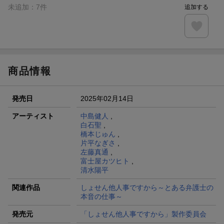
未追加：
7
件
追加する
商品情報
発売日
2025年02月14日
アーティスト
中島健人
,
白石聖
,
橋本じゅん
,
片平なぎさ
,
左藤真通
,
富士屋カツヒト
,
清水陽平
関連作品
しょせん他人事ですから～とある弁護士の
本音の仕事～
発売元
「しょせん他人事ですから」製作委員会