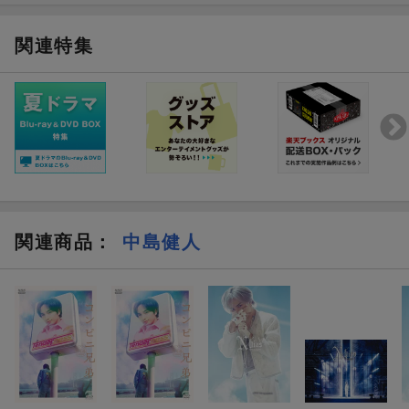
たかと思えば、
京） 雫石瑞穂（テレパック） 山本梨恵（テレパック）
今や俳優として恋愛モノからシリアスな役どころまで日々表現者
制作： テレビ東京 テレパック
としての進化を続ける、テレ東ドラマでは初出演＆初主演を飾る
製作著作：「しょせん他人事ですから」製作委員会
関連特集
中島健人。
笑顔は可愛いが言動はまったく可愛くない変わり者の弁護士・保
©
「しょせん他人事ですから」製作委員会
田理を切れ味抜群に、そして時にはコミカルに演じ、訪れる相談
者を「しょせんは他人事じゃん？」と突き放しながらも、
現代に蔓延るネット炎上、SNSトラブル、誹謗中傷問題を彼なり
の信念のもとスカッと爽快に、ダークに解決していきます。
原作に登場するケース（案件）を忠実に描きながらも、映像作品
だからこそ伝えられる弁護士と相談者たちがリアルに闘っていく
中での葛藤や心情の変化のリアリティを追求し、
関連商品
：
中島健人
オリジナルキャラクター等の要素も加わった“決して他人事ではな
い”実写連続ドラマとして皆様にお届けします。
新時代の＜超リアル＞リーガルドラマ「しょせん他人事ですか
ら 〜とある弁護士の本音の仕事〜」。
このドラマを観ても、“まだ、あなたは他人事でいられますか？”
＜収録内容＞
全8話