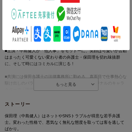
内容紹介
主演・中島健人！新時代のニュータイプ弁護士誕生!!
ネット炎上、SNSトラブル、誹謗中傷…
今、最も身近なトラブルを爽快に、ときにダークにぶった切る＜
超リアル＞リーガルドラマ
■主演・中島健人が「他人事」をモットーに、笑顔は可愛いが言動
はまったく可愛くない変わり者の弁護士・保田理を切れ味抜群
に、そして時にはコミカルに演じる！
■共演には保田弁護士の法律事務所に勤める、真面目で仕事熱心な
駆け出しのパラリーガル役に白石聖、ドラマオリジナルのキャラ
クターで「喫茶柏原」の店主を片平なぎさが演じる！
■原作は累計210万部（電子＋紙）を超える同名の大ヒットリーガ
ストーリー
ル漫画（原作：左藤真通／作画：富士屋カツヒト／監修：清水陽
平／白泉社「黒蜜」連載）！
保田理（中島健人）はネットやSNSトラブルが得意な若手弁護
士。変わった性格で、悪気なく無礼な態度を取っては客を逃して
■弁護士と相談者のやり取りや実際に行われる裁判手続などを徹底
ばかり。