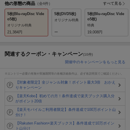
他の形態の商品
すべて見る
（全
4
件）
5枚(Blu-rayDisc Vide
5枚(DVD5枚)
5枚(Blu-rayDisc Vide
o5枚)
o5枚)
オリジナル特典
オリジナル特典
特典
21,384
円
ー
19,008
円
関連するクーポン・キャンペーン
(10件)
開催中のキャンペーンをもっと見る
※エントリー必要の有無や実施期間等の各種詳細条件は、必ず各説明頁でご確認ください。
【対象者限定】全ジャンル対象！ポイント最大3倍 おかえ
りキャンペーン
【楽天Kobo】初めての方！条件達成で楽天ブックス購入分
がポイント20倍
【楽天モバイルご利用者限定】条件達成で100万ポイント山
分け！
【Rakuten Fashion×楽天ブックス】条件達成で10万ポイン
ト山分け