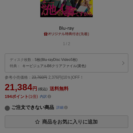
1
/
2
ディスク枚数
：
5枚(Blu-rayDisc Video5枚)
特典：
キービジュアルB6クリアファイル(黄色)
参考小売価格：
23,760円
2,376円(10％)OFF！
21,384
円
送料無料
(税込)
194
ポイント
1倍
内訳
ご注文できない商品
詳細
商品をお気に入りに追加