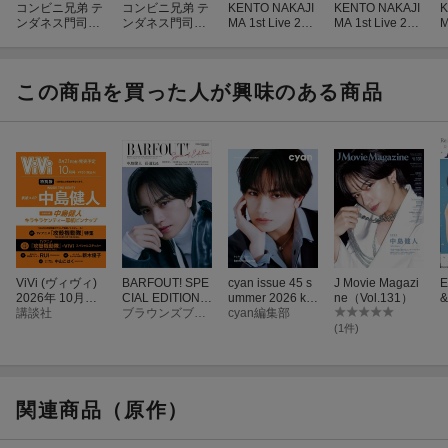
コンビニ兄弟 テ
コンビニ兄弟 テ
KENTO NAKAJI
KENTO NAKAJI
K
※収録内容は変更となる場合がございます。
ンダネス門司港
ンダネス門司港
MA 1st Live 202
MA 1st Live 202
M
こがね村店 ブル
こがね村店 DVD
5 “N / bias” Blu
5 “N / bias” DV
5
ーレイ BOX【Bl
BOX
-ray通常盤【Blu
D豪華限定盤
u-ray】
-ray】
この商品を買った人が興味のある商品
ViVi (ヴィヴィ)
BARFOUT! SPE
cyan issue 45 s
J Movie Magazi
E
2026年 10月号
CIAL EDITION
ummer 2026 ke
ne（Vol.131）
増刊 [雑誌] 表
講談社
MIDSUMMER 2
ブラウンズブックス
nto nakajima
cyan編集部
紙：中島健人
026 / HONESTY
(1件)
付録：TVアニメ
中島健人
『攻殻機動隊 T
HE GHOST IN T
HE SHELL』ス
テッカー＆キラ
関連商品（原作）
キラケンティー
厚紙ピンナップ